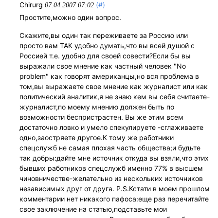
Chirurg
(#)
07.04.2007 07:02
Простите,можно один вопрос.
Скажите,вы один так переживаете за Россию или
просто вам ТАК удобно думать,что вы всей душой с
Россией т.е. удобно для своей совести?Если бы вы
выражали свое мнение как частный человек "No
problem" как говорят американцы,но вся проблема в
том,вы выражаете свое мнение как журналист или как
политический аналитик,я не знаю кем вы себя считаете-
журналист,по моему мнению должен быть по
возможности беспристрастен. Вы же этим всем
достаточно ловко и умело спекулируете -сглаживаете
одно,заостряете другое.К тому же работники
спецслужб не самая плохая часть общества;и будьте
так добры:дайте мне источник откуда вы взяли,что этих
бывших работников спецслужб именно 77% в высшем
чиновничестве-желательно из нескольких источников
независимых друг от друга. P.S.Кстати в моем прошлом
комментарии нет никакого пафоса:еще раз перечитайте
свое заключение на статью,подставьте мои