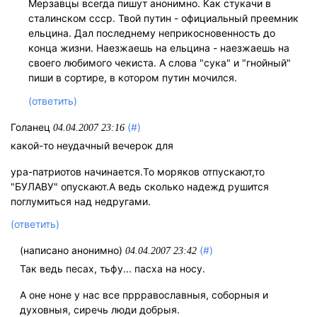
Мерзавцы всегда пишут анонимно. Как стукачи в
сталинском ссср. Твой путин - официальный преемник
ельцина. Дал последнему неприкосновенность до
конца жизни. Наезжаешь на ельцина - наезжаешь на
своего любимого чекиста. А слова "сука" и "гнойный"
пиши в сортире, в котором путин мочился.
(ответить)
Голанец
(#)
04.04.2007 23:16
какой-то неудачный вечерок для
ура-патриотов начинается.То моряков отпускают,то
"БУЛАВУ" опускают.А ведь сколько надежд рушится
поглумиться над недругами.
(ответить)
(написано анонимно)
(#)
04.04.2007 23:42
Так ведь песах, тьфу... пасха на носу.
А оне ноне у нас все пррравославныя, соборныя и
духовныя, сиречь люди добрыя.