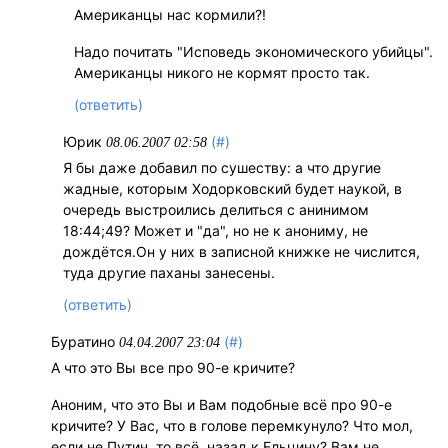
Американцы нас кормили?!
Надо почитать "Исповедь экономического убийцы".
Американцы никого не кормят просто так.
(ответить)
Юрик
(#)
08.06.2007 02:58
Я бы даже добавил по сушеству: а что другие
жадные, которым Ходорковский будет наукой, в
очередь выстроились делиться с анинимом
18:44;49? Может и "да", но не к анониму, не
дождётся.Он у них в записной книжке не числится,
туда другие паханы занесены.
(ответить)
Буратино
(#)
04.04.2007 23:04
А что это Вы все про 90-е кричите?
Аноним, что это Вы и Вам подобные всё про 90-е
кричите? У Вас, что в голове перемкунуло? Что мол,
если не Путин, то всё, назад к Ельцину? Вам не