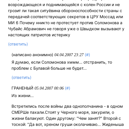
возрождающеся и поднимающейся с колен России и не
грозит ли такая ситуёвина обороноспособности страны с
передачей соответствующих секретов в ЦРУ Моссад или
МИ 6 Почему нникто не протестует против Соломонова а
Чубайс Абрамович не говоря уже о Швыдком вызывают у
настоящих патриотов истерику
(ответить)
(написано анонимно)
(#)
04.04.2007 23:27
Я думаю, если Соломонова хммм... отстранить, то
проблем с Булавой больше не будет...
(ответить)
ГРАНЕНЫЙ
(#)
05.04.2007 00:06
Из жизни...
Встретились после войны два однополчанина - в одном
СМЕРШе пахали.Стоят у Черного моря, закурили, о
жизни балакуют. Один другому: "Чем занят?" Второй с
тоской: "Да вот, хреном груши околачиваю... Жиденыша