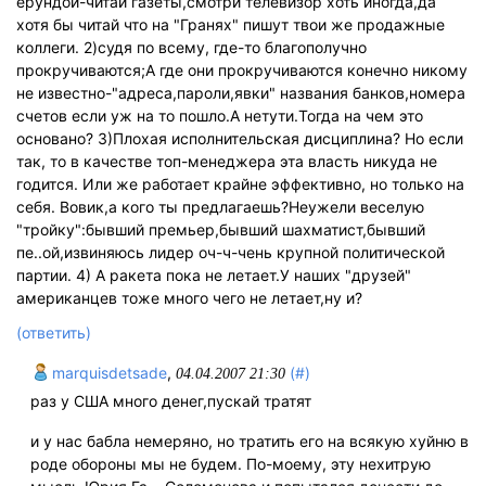
ерундой-читай газеты,смотри телевизор хоть иногда,да
хотя бы читай что на "Гранях" пишут твои же продажные
коллеги. 2)судя по всему, где-то благополучно
прокручиваются;A где они прокручиваются конечно никому
не известно-"адреса,пароли,явки" названия банков,номера
счетов если уж на то пошло.А нетути.Тогда на чем это
основано? 3)Плохая исполнительская дисциплина? Но если
так, то в качестве топ-менеджера эта власть никуда не
годится. Или же работает крайне эффективно, но только на
себя. Вовик,а кого ты предлагаешь?Неужели веселую
"тройку":бывший премьер,бывший шахматист,бывший
пе..ой,извиняюсь лидер оч-ч-чень крупной политической
партии. 4) А ракета пока не летает.У наших "друзей"
американцев тоже много чего не летает,ну и?
(ответить)
marquisdetsade
,
(#)
04.04.2007 21:30
раз у США много денег,пускай тратят
и у нас бабла немеряно, но тратить его на всякую хуйню в
роде обороны мы не будем. По-моему, эту нехитрую