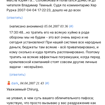
мысль Юрия Га... Соломонова и попытался донести до
читателя Владимир Темный. Судя по комментарию Хер
Рурка 2007-04-04 17:22:23, дошло не до всех
(ответить)
(написано анонимно)
(#)
05.04.2007 03:36
17:30:48...но тратить его на всякую хуйню в роде
обороны мы не будем - это вот очень верно и не
сегодня установлено! При нашей системе все народные
деньги, бюджеты там всякие - всё приватизировано, и
кому сколько и куда прятать распланировано. Поэтому
тратить на всякие эффектные погремушки, когда перед
кремлевской компанией стоят совсем другие личные
задачи - несерьёзно.
(ответить)
dark
,
(#)
04.04.2007 21:43
Уважаемый Chirurg,
не уловил, в чем суть вашего обличительного пафоса;
чувствую, что просто вызываю у вас раздражение как