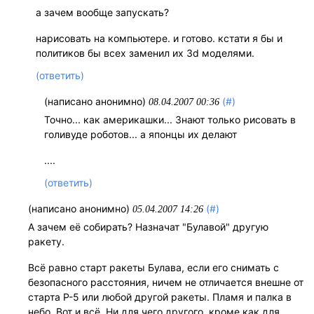
а зачем вообще запускать?
нарисовать на компьютере. и готово. кстати я бы и
политиков бы всех заменил их 3d моделями.
(ответить)
(написано анонимно)
(#)
08.04.2007 00:36
Точно... как америкашки... Знают только рисовать в
голивуде роботов... а японцы их делают
....
(ответить)
(написано анонимно)
(#)
05.04.2007 14:26
А зачем её собирать? Назначат "Булавой" другую
ракету.
Всё равно старт ракеты Булава, если его снимать с
безопасного расстояния, ничем не отличается внешне от
старта Р-5 или любой другой ракеты. Пламя и палка в
небо. Вот и всё. Ни для чего другого, кроме как для