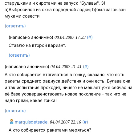
старушками и сиротами на запуск "Булавы". 3)
а)Выбросился из окна подводной лодки; b)был загрызан
муками совести
(ответить)
(написано анонимно)
(#)
08.04.2007 17:23
Ставлю на второй вариант.
(ответить)
(написано анонимно)
(#)
04.04.2007 21:41
А кто собирается втягиваться в гонку, сказано, что есть
ракеты среднего радиуса действия и они есть, Булава она
и так испытания проходит, ничего не мешает уже сейчас на
её базе усовершенствовать новое поколение - так что не
надо грязи, какая гонка!
(ответить)
marquisdetsade
,
(#)
04.04.2007 22:16
А кто собирается ракетами меряться?