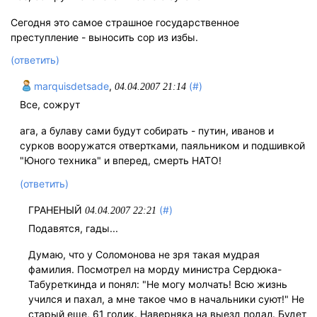
Сегодня это самое страшное государственное
преступление - выносить сор из избы.
(ответить)
marquisdetsade
,
(#)
04.04.2007 21:14
Все, сожрут
ага, а булаву сами будут собирать - путин, иванов и
сурков вооружатся отвертками, паяльником и подшивкой
"Юного техника" и вперед, смерть НАТО!
(ответить)
ГРАНЕНЫЙ
(#)
04.04.2007 22:21
Подавятся, гады...
Думаю, что у Соломонова не зря такая мудрая
фамилия. Посмотрел на морду министра Сердюка-
Табуреткинда и понял: "Не могу молчать! Всю жизнь
учился и пахал, а мне такое чмо в начальники суют!" Не
старый еще, 61 годик. Наверняка на выезд подал. Будет