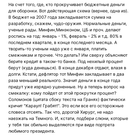
На счет того, где, кто прокручивает бюджетные деньги
для оборонки. Вот действующая схема (вернее, одна из).
В бюджет на 2007 года закладывается сумма на
разработку, скажем, чудо-оружия. Нормальные деньги,
ученые рады. Минфин,Минэконом, ЦБ и проч. делают
роспись на год: январь - 1%, февраль - 2% и т.д. 80% в
последнем квартале, в конце последнего месяца. А
творить-то ученым надо уже с января, платить
смежникам и прочее. Что делать? Им сверху объясняют
берите кредит в таком-то банке. Под нехилый процент
берут (куда денешься). В конце декабря отдают, влазя в
долги. Кстати, дефлятор тот Минфин закладывает в два
раза меньший реального. Значит деньги в конце года
придут уже изрядно уцененные. Ну а теперь вопрос на
смекалку: кому пойдет от этой прокрутки процент?
Соломонов (цитата сбоку текста на Гранях) фактически
кричит "Караул! Грабят!". Это если все его осторожные
словеса отсеять. Так что, дорогой Хирург, не надо
наезжать на Темного. И, кстати, подбери слюни, которые
у тебя так обильно выделяются при виде портрета
любимого президента.