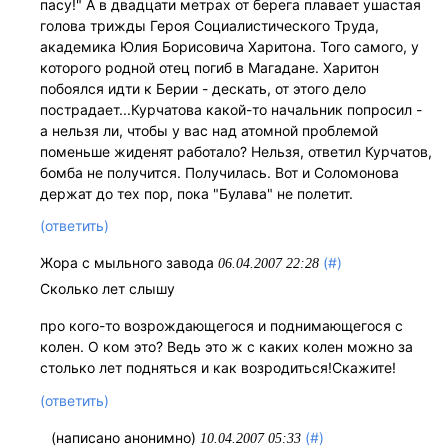
пасу!" А в двадцати метрах от берега плавает ушастая
голова трижды Героя Социалистического Труда,
академика Юлия Борисовича Харитона. Того самого, у
которого родной отец погиб в Магадане. Харитон
побоялся идти к Берии - дескать, от этого дело
пострадает...Курчатова какой-то начальник попросил -
а нельзя ли, чтобы у вас над атомной проблемой
поменьше жиденят работало? Нельзя, ответил Курчатов,
бомба не получится. Получилась. Вот и Соломонова
держат до тех пор, пока "Булава" не полетит.
(ответить)
Жора с мыльного завода
(#)
06.04.2007 22:28
Сколько лет слышу
про кого-то возрождающегося и поднимающегося с
колен. О ком это? Ведь это ж с каких колен можно за
столько лет подняться и как возродиться!Скажите!
(ответить)
(написано анонимно)
(#)
10.04.2007 05:33