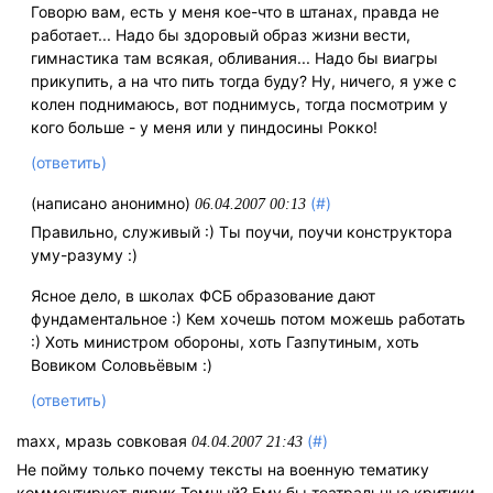
Говорю вам, есть у меня кое-что в штанах, правда не
работает... Надо бы здоровый образ жизни вести,
гимнастика там всякая, обливания... Надо бы виагры
прикупить, а на что пить тогда буду? Ну, ничего, я уже с
колен поднимаюсь, вот поднимусь, тогда посмотрим у
кого больше - у меня или у пиндосины Рокко!
(ответить)
(написано анонимно)
(#)
06.04.2007 00:13
Правильно, служивый :) Ты поучи, поучи конструктора
уму-разуму :)
Ясное дело, в школах ФСБ образование дают
фундаментальное :) Кем хочешь потом можешь работать
:) Хоть министром обороны, хоть Газпутиным, хоть
Вовиком Соловьёвым :)
(ответить)
maxx, мразь совковая
(#)
04.04.2007 21:43
Не пойму только почему тексты на военную тематику
комментирует лирик Темный? Ему бы театральные критики