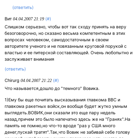
(ответить)
Вит
(#)
04.04.2007 21:19
Слишком серьезно, чтобы вот так сходу принять на веру
безоговорочно, но сказано весьма компетентным в этих
вопросах человеком, самодостаточным в своем
авторитете ученого и не повязанным круговой порукой с
властью и ее питерской составляющей. Очень любопытно и
заслуживает внимания
(ответить)
Chirurg
(#)
04.04.2007 21:22
Что называется,дошло до "темного" Вовика.
1)Ему бы еще почитать высказывания главкома ВВС и
главкома ракетных войск,он вообще будет жутко умным
выглядеть.ВОВИК,они сказали это еще пару недель
назад,причем это было напечатно здесь же на "Гранях".На
память не помню,но что-то вроде "раз у США много
денег,пускай тратят".Так,что Вовик не забивай себе голову