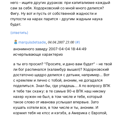
него - ищите других дураков: при капитализме каждый
сам за себя. Ходорковский со мной много делился?
Фигу. Ну вот и пусть от собственной жадности и
глупости на нарах парится - другим жадным наука
будет.
(ответить)
marquisdetsade
,
(#)
04.04.2007 23:00
анонимного завиду 2007-04-04 18:44:49
исчерпывающе характериз
а ты его просил? "Просите, и дано вам будет" - не твой
ли бог распинался (каламбур вышел)? Ходорковский
достаточно щедро делился с детьми, например... Вот
с кремлем и лично с тобой, аноним, не догадался
поделиться. Знал бы, где упадешь... А по вопросу ВПК
я тебе так скажу: в те самые 90-е ВПК наш никому
нахер нужен не был, в том числе и тебе, который
такое слово от иванова услышал впервые. Зато
кушать хотели все, в том числе и ты, аноним. И
кормил тебя не кпсс и кэгэбэ, а Америка с Европой,