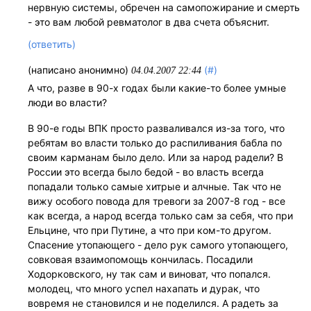
нервную системы, обречен на самопожирание и смерть
- это вам любой ревматолог в два счета объяснит.
(ответить)
(написано анонимно)
(#)
04.04.2007 22:44
А что, разве в 90-х годах были какие-то более умные
люди во власти?
В 90-е годы ВПК просто разваливался из-за того, что
ребятам во власти только до распиливания бабла по
своим карманам было дело. Или за народ радели? В
России это всегда было бедой - во власть всегда
попадали только самые хитрые и алчные. Так что не
вижу особого повода для тревоги за 2007-8 год - все
как всегда, а народ всегда только сам за себя, что при
Ельцине, что при Путине, а что при ком-то другом.
Спасение утопающего - дело рук самого утопающего,
совковая взаимопомощь кончилась. Посадили
Ходорковского, ну так сам и виноват, что попался.
молодец, что много успел нахапать и дурак, что
вовремя не становился и не поделился. А радеть за