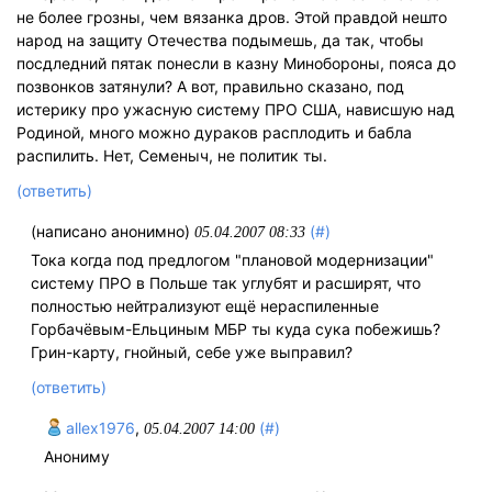
не более грозны, чем вязанка дров. Этой правдой нешто
народ на защиту Отечества подымешь, да так, чтобы
посдледний пятак понесли в казну Минобороны, пояса до
позвонков затянули? А вот, правильно сказано, под
истерику про ужасную систему ПРО США, нависшую над
Родиной, много можно дураков расплодить и бабла
распилить. Нет, Семеныч, не политик ты.
(ответить)
(написано анонимно)
(#)
05.04.2007 08:33
Тока когда под предлогом "плановой модернизации"
систему ПРО в Польше так углубят и расширят, что
полностью нейтрализуют ещё нераспиленные
Горбачёвым-Ельциным МБР ты куда сука побежишь?
Грин-карту, гнойный, себе уже выправил?
(ответить)
allex1976
,
(#)
05.04.2007 14:00
Анониму