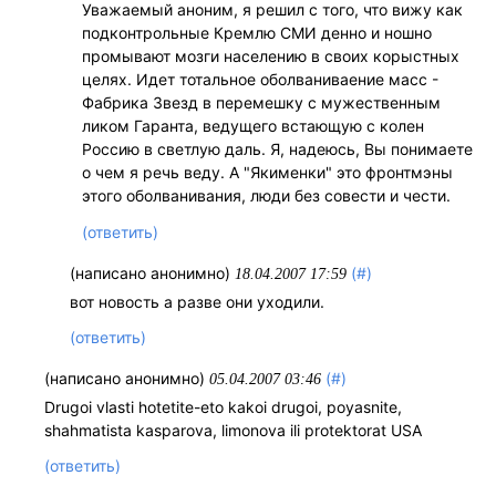
Уважаемый аноним, я решил с того, что вижу как
подконтрольные Кремлю СМИ денно и ношно
промывают мозги населению в своих корыстных
целях. Идет тотальное оболваниваение масс -
Фабрика Звезд в перемешку с мужественным
ликом Гаранта, ведущего встающую с колен
Россию в светлую даль. Я, надеюсь, Вы понимаете
о чем я речь веду. А "Якименки" это фронтмэны
этого оболванивания, люди без совести и чести.
(ответить)
(написано анонимно)
(#)
18.04.2007 17:59
вот новость а разве они уходили.
(ответить)
(написано анонимно)
(#)
05.04.2007 03:46
Drugoi vlasti hotetite-eto kakoi drugoi, poyasnite,
shahmatista kasparova, limonova ili protektorat USA
(ответить)