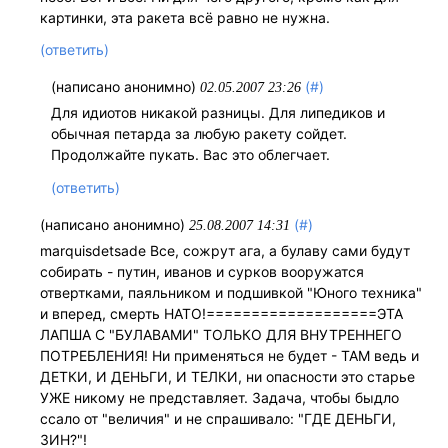
картинки, эта ракета всё равно не нужна.
(ответить)
(написано анонимно)
(#)
02.05.2007 23:26
Для идиотов никакой разницы. Для липедиков и
обычная петарда за любую ракету сойдет.
Продолжайте пукать. Вас это облегчает.
(ответить)
(написано анонимно)
(#)
25.08.2007 14:31
marquisdetsade Все, сожрут ага, а булаву сами будут
собирать - путин, иванов и сурков вооружатся
отвертками, паяльником и подшивкой "Юного техника"
и вперед, смерть НАТО!===================ЭТА
ЛАПША С "БУЛАВАМИ" ТОЛЬКО ДЛЯ ВНУТРЕННЕГО
ПОТРЕБЛЕНИЯ! Ни применяться не будет - ТАМ ведь и
ДЕТКИ, И ДЕНЬГИ, И ТЕЛКИ, ни опасности это старье
УЖЕ никому не представляет. Задача, чтобы быдло
ссало от "величия" и не спрашивало: "ГДЕ ДЕНЬГИ,
ЗИН?"!