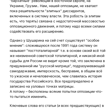
"бархатные" революции в Восточной Европе, на
Украине, Грузии.. Нам, нашей оппозиции, не хватает
пока решительности "элитных" диссидентов,
включенных в систему власти. Эта робость (а элитам
есть, что терять) связана с недостаточной массовостью
оппозиционного движения, и потому надо всеми силами
содействовать его расширению.
Однако у Шушарина на сей счет существует "особое
мнение": сложившуюся после 1991 года систему он
называет "посттоталитарной" т.е. в основе своей всё той
же неизменной советской тоталитарной, и никакой иной
судьбы для России не видит кроме той, что заключена в
придуманной им "русской матрице", подразумевающей
самодержавие, имперскость, бесправие, в общем всё
то ужасное и нечеловеческое, чем славилась история
государства Российского. Все предопределено и
записано на узловых точках матрицы.
А потому – бесполезны всякие попытки оппозиции что-
то пытаться изменить.
Ключевые слова его статьи (и всех предшествующих) в