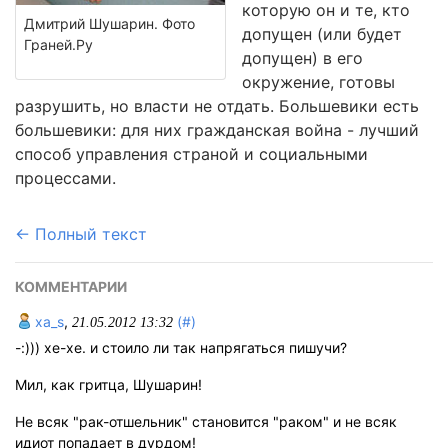
которую он и те, кто
Дмитрий Шушарин. Фото
допущен (или будет
Граней.Ру
допущен) в его
окружение, готовы
разрушить, но власти не отдать. Большевики есть
большевики: для них гражданская война - лучший
способ управления страной и социальными
процессами.
← Полный текст
КОММЕНТАРИИ
xa_s
,
(#)
21.05.2012 13:32
-:))) хе-хе. и стоило ли так напрягаться пишучи?
Мил, как гритца, Шушарин!
Не всяк "рак-отшельник" становится "раком" и не всяк
идиот попадает в дурдом!