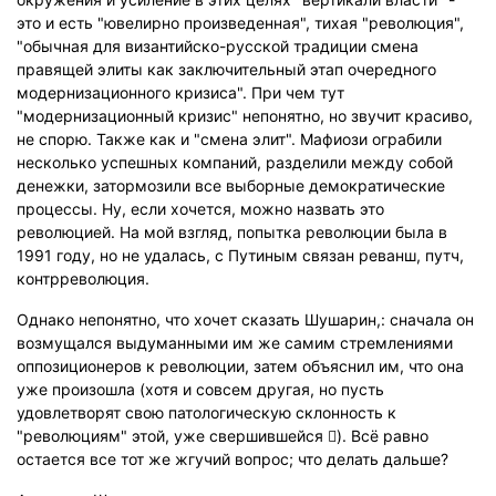
это и есть "ювелирно произведенная", тихая "революция",
"обычная для византийско-русской традиции смена
правящей элиты как заключительный этап очередного
модернизационного кризиса". При чем тут
"модернизационный кризис" непонятно, но звучит красиво,
не спорю. Также как и "смена элит". Мафиози ограбили
несколько успешных компаний, разделили между собой
денежки, затормозили все выборные демократические
процессы. Ну, если хочется, можно назвать это
революцией. На мой взгляд, попытка революции была в
1991 году, но не удалась, с Путиным связан реванш, путч,
контрреволюция.
Однако непонятно, что хочет сказать Шушарин,: сначала он
возмущался выдуманными им же самим стремлениями
оппозиционеров к революции, затем объяснил им, что она
уже произошла (хотя и совсем другая, но пусть
удовлетворят свою патологическую склонность к
"революциям" этой, уже свершившейся ). Всё равно
остается все тот же жгучий вопрос; что делать дальше?