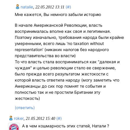
natalie
,
(#)
22.05.2012 13:11
Мне кажется, Вы немного забыли историю
В начале Американской Революции, власть
воспринималась вполне как своя и легитимная.
Поэтому изначально, требования народа были крайне
умеренными, всего лишь 'no taxation without
representation' (никаких налогов без народного
представительства во власти)
То что власть стала восприниматься как "далекая и
чуждая" и целью революции стало ее свержение,
было прежде всего результатом жестокости с
которой власть ответила народу (могу заметить что
Американцы до сих пор помнят те события и
полностью так и не простили Британии эту
жестокость)
(ответить)
roker
,
(#)
21.05.2012 15:40
А в чем кошмарность этих статей, Натали ?