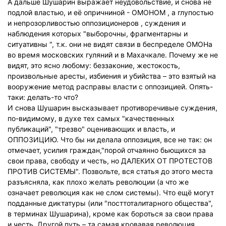
А дальше Шушарин выражает неудовольствие, и снова не
подлой властью, и её опричниной - ОМОНОМ , а глупостью
и непрозорливостью оппозиционеров , суждения и
наблюдения которых "выборочны, фрагментарны и
ситуативны ", т.к. они не видят связи в беспределе ОМОНа
во время московских гуляний и в Махачкале. Почему же не
видят, это ясно любому: беззаконие, жестокость,
произвольные аресты, избиения и убийства – это взятый на
вооружение метод расправы власти с оппозицией. Опять-
таки: делать-то что?
И снова Шушарин высказывает противоречивые суждения,
по-видимому, в духе тех самых "качественных
публикаций", "трезво" оценивающих и власть, и
ОППОЗИЦИЮ. Что бы ни делала оппозиция, все не так: он
отмечает, усилия граждан,"порой отчаянно бьющихся за
свои права, свободу и честь, но ДАЛЕКИХ ОТ ПРОТЕСТОВ
ПРОТИВ СИСТЕМЫ". Позвольте, вся статья до этого места
разъясняла, как плохо желать революции (а что же
означает революция как не слом системы). Что ещё могут
подданные диктатуры (или "посттоталитарного общества",
в терминах Шушарина), кроме как бороться за свои права
и честь. Другой путь – та самая кровавая революция,