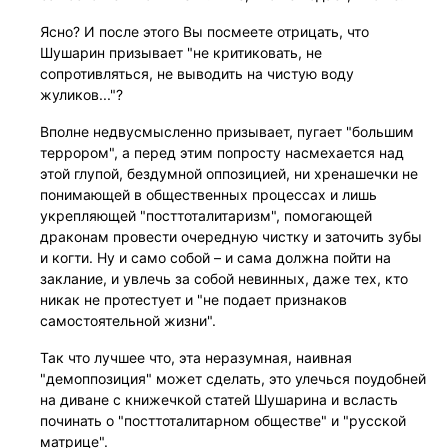
Ясно? И после этого Вы посмеете отрицать, что
Шушарин призывает "не критиковать, не
сопротивляться, не выводить на чистую воду
жуликов..."?
Вполне недвусмысленно призывает, пугает "большим
террором", а перед этим попросту насмехается над
этой глупой, бездумной оппозицией, ни хренашечки не
понимающей в общественных процессах и лишь
укрепляющей "посттоталитаризм", помогающей
драконам провести очередную чистку и заточить зубы
и когти. Ну и само собой – и сама должна пойти на
заклание, и увлечь за собой невинных, даже тех, кто
никак не протестует и "не подает признаков
самостоятельной жизни".
Так что лучшее что, эта неразумная, наивная
"демоппозиция" может сделать, это улечься поудобней
на диване с книжечкой статей Шушарина и всласть
починать о "посттоталитарном обществе" и "русской
матрице".