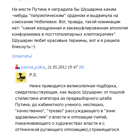
На месте Путина я наградила бы Шушарина каким
-нибудь "патриотическим" орденом и выдвинула на
соискание Нобелевки. Вот, правда, такой номинации
нет: "самая изощренная и закамуфлированная апология
конформизма в посттоталитарных клептократиях"
(Шушарин любит красивые термины, вот и я решила
блеснуть:-).
(ответить)
panna_yulka
,
(#)
21.05.2012 19:47
P.S.
Ниже приводится великолепная подборка,
свидетельствующая, как вырос Шушарин: от пошлой
стилистики агитатора из предвыборного штаба
Путина, до кабинетного ученого, неспешно,
"качественно", "трезво" рассуждающего в "зоне
здравомыслия" о власти и оппозиции (читай,
помалкивающего о художествах власти и с
оттяжечкой ругающего оппозицию),стремящегося