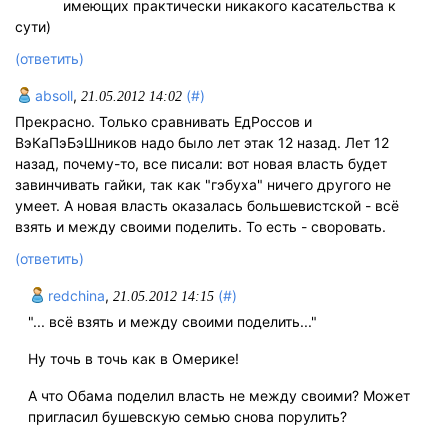
имеющих практически никакого касательства к
сути)
(ответить)
absoll
,
(#)
21.05.2012 14:02
Прекрасно. Только сравнивать ЕдРоссов и
ВэКаПэБэШников надо было лет этак 12 назад. Лет 12
назад, почему-то, все писали: вот новая власть будет
завинчивать гайки, так как "гэбуха" ничего другого не
умеет. А новая власть оказалась большевистской - всё
взять и между своими поделить. То есть - своровать.
(ответить)
redchina
,
(#)
21.05.2012 14:15
"... всё взять и между своими поделить..."
Ну точь в точь как в Омерике!
А что Обама поделил власть не между своими? Может
пригласил бушевскую семью снова порулить?