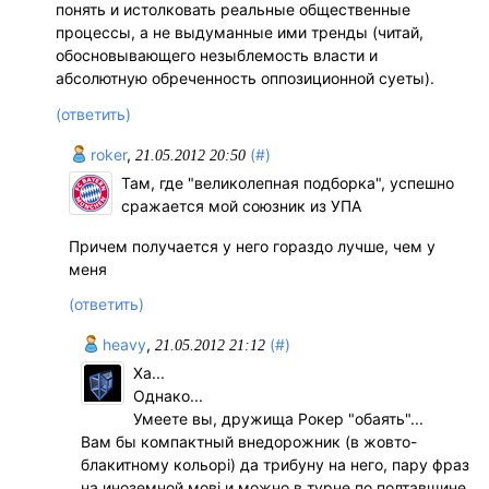
понять и истолковать реальные общественные
процессы, а не выдуманные ими тренды (читай,
обосновывающего незыблемость власти и
абсолютную обреченность оппозиционной суеты).
(ответить)
roker
,
(#)
21.05.2012 20:50
Там, где "великолепная подборка", успешно
сражается мой союзник из УПА
Причем получается у него гораздо лучше, чем у
меня
(ответить)
hеavу
,
(#)
21.05.2012 21:12
Ха...
Однако...
Умеете вы, дружища Рокер "обаять"...
Вам бы компактный внедорожник (в жовто-
блакитному кольорі) да трибуну на него, пару фраз
на иноземной мові и можно в турне по полтавщине