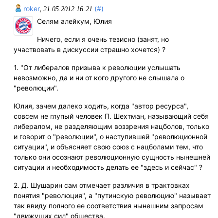
roker
,
(#)
21.05.2012 16:21
Селям алейкум, Юлия
Ничего, если я очень тезисно (занят, но
участвовать в дискуссии страшно хочется) ?
1. "От либералов призыва к революции услышать
невозможно, да и ни от кого другого не слышала о
"революции".
Юлия, зачем далеко ходить, когда "автор ресурса",
совсем не глупый человек П. Шехтман, называющий себя
либералом, не разделяющим воззрения нацболов, только
и говорит о "революции", о наступившей "революционной
ситуации", и объясняет свою союз с нацболами тем, что
только они осознают революционную сущность нынешней
ситуации и необходимость делать ее "здесь и сейчас" ?
2. Д. Шушарин сам отмечает различия в трактовках
понятия "революция", а "путинскую революцию" называет
так ввиду полного ее соответствия нынешним запросам
"движущих сил" общества.