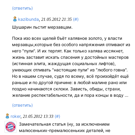
(ответить)
kazibunda
,
(#)
21.05.2012 21:35
Шушарин льстит мерзавцам.
Пока изо всех щелей бъёт халявное золото, у власти
мерзавцы,которые без особого напряжения отливают из
него "пули". И их терпят. Как только халява иссякнет,
жизнь заставит искать спасения у достойных мастеров
(истинная элита, жаждущая социальных лифтов),
умеющих отливать "настоящие пули" из "любого говна".
Но в нашем случае, судя по всему, всё произойдёт ещё
раньше и по другой причине: в любой малине рано или
поздно начинаются склоки. Зависть, обиды, страхи,
желание респектабельности, да и пора концы в воду ...
(ответить)
roker
,
(#)
21.05.2012 13:33
Замечательная статья (ну, за исключением
малюсеньких-премалюсеньких деталей, не