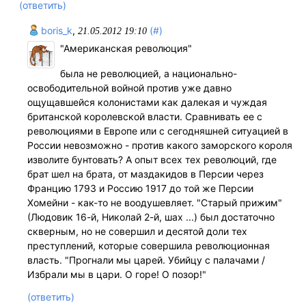
(ответить)
boris_k
,
(#)
21.05.2012 19:10
"Американская революция"
была не революцией, а национально-
освободительной войной против уже давно
ощущавшейся колонистами как далекая и чуждая
британской королевской власти. Сравнивать ее с
революциями в Европе или с сегодняшней ситуацией в
России невозможно - против какого заморского короля
изволите бунтовать? А опыт всех тех революций, где
брат шел на брата, от маздакидов в Персии через
Францию 1793 и Россию 1917 до той же Персии
Хомейни - как-то не воодушевляет. "Старый прижим"
(Людовик 16-й, Николай 2-й, шах ...) был достаточно
скверным, но не совершил и десятой доли тех
преступлений, которые совершила революционная
власть. "Прогнали мы царей. Убийцу с палачами /
Избрали мы в цари. О горе! О позор!"
(ответить)