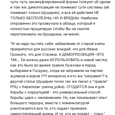
чуть-чуть закамуфлированной форме толкуют об одном
и том же: демоппозиция не понимает сути системы (её
понимает только Шушарин), и все её действия НЕ
ТОЛЬКО БЕСПОЛЕЗНЫ, НО И ВРЕДНЫ. Наиболее
откровенно это прозвучало в абзаце, который я
полностью процитирую (чтобы Вы не смогли
перетолковать ни Шушарина, ни меня):
"И не надо льстить себе: избавление от старой элиты
приоритетно для русских вождей: что для Ивана
Грозного, что для Сталина. А ДЕМОППОЗИЦИЯ –ЭТО
ТАК... Ее можно даже ИСПОЛЬЗОВАТЬ в новой чистке,
как это было во время травли Лужкова и перед
выборами в Госдуму, когда ее натравили на партию
жуликов и воров (??! интересно и кто же "натравил"? в
другой статье Шушарин точно так же писал о "травле"
РПЦ с Кириллом -рanna_yulka). СГОДИТСЯ она и для
борьбы с коррупцией - это универсальный способ
борьбы царя с чиновниками. Но, как показывает опыт
большого террора, вместе с номенклатурой
уничтожаются все те, кто подает признаки
самостоятельной жизни. И те, кто не подает, - тоже."