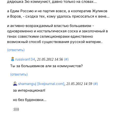
дядюшка Зю коммунист, давно только на словах...
а Едим Россию и не партия вовсе, а кооператив Жуликов
и Воров, - сходка тех, кому удалось присосаться к вене...
и активно-возраждаемый властью большевизм -
одновременно и ностальгическая соска и заколоченый в
генах совесткими селикционерами единственно
возможный способ существования русской материи..
(ответить)
russivan134
,
(#)
21.05.2012 14:56
Ты за большевиков али за коммунистов?
(ответить)
shamanguj [livejournal.com]
,
(#)
21.05.2012 14:59
за интернационал!
но без буденовки...
:))))