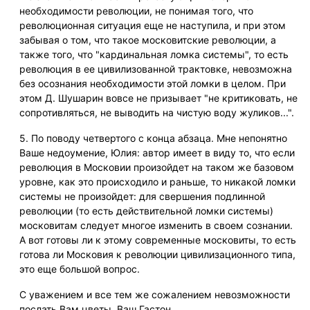
необходимости революции, не понимая того, что
революционная ситуация еще не наступила, и при этом
забывая о том, что такое московитские революции, а
также того, что "кардинальная ломка системы", то есть
революция в ее цивилизованной трактовке, невозможна
без осознания необходимости этой ломки в целом. При
этом Д. Шушарин вовсе не призывает "не критиковать, не
сопротивляться, не выводить на чистую воду жуликов...".
5. По поводу четвертого с конца абзаца. Мне непонятно
Ваше недоумение, Юлия: автор имеет в виду то, что если
революция в Московии произойдет на таком же базовом
уровне, как это происходило и раньше, то никакой ломки
системы не произойдет: для свершения подлинной
революции (то есть действительной ломки системы)
московитам следует многое изменить в своем сознании.
А вот готовы ли к этому современные московиты, то есть
готова ли Московия к революции цивилизационного типа,
это еще большой вопрос.
С уважением и все тем же сожалением невозможности
послать Вам цветы. Ваш Гастон.