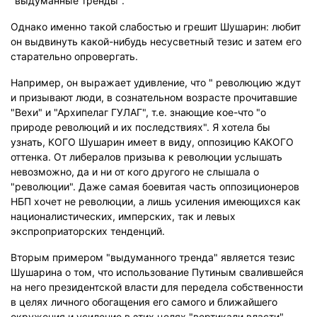
"выдуманные тренды".
Однако именно такой слабостью и грешит Шушарин: любит
он выдвинуть какой-нибудь несусветный тезис и затем его
старательно опровергать.
Например, он выражает удивление, что " революцию ждут
и призывают люди, в сознательном возрасте прочитавшие
"Вехи" и "Архипелаг ГУЛАГ", т.е. знающие кое-что "о
природе революций и их последствиях". Я хотела бы
узнать, КОГО Шушарин имеет в виду, оппозицию КАКОГО
оттенка. От либералов призыва к революции услышать
невозможно, да и ни от кого другого не слышала о
"революции". Даже самая боевитая часть оппозиционеров
НБП хочет не революции, а лишь усиления имеющихся как
националистических, имперских, так и левых
экспроприаторских тенденций.
Вторым примером "выдуманного тренда" является тезис
Шушарина о том, что использование Путиным свалившейся
на него президентской власти для передела собственности
в целях личного обогащения его самого и ближайшего
окружения и усиление в этих целях "вертикали власти" -