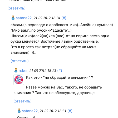
(ответить)
satana22
,
(#)
21.05.2012 18:04
сАлам.(в переводе с арабского-мир)..Алей(на) кум(вас)
"Мир вам"..по русски-"здасьте"..)
Шалом(мир)алей(на)хем(вас)-эт на иврите,всего одна
буква меняется.Восточные языки родственные.
Это я просто так встрял(не обращайте на меня
внимания)..))..
(ответить)
roker
,
(#)
21.05.2012 18:23
Как это - "не обращайте внимания" ?
Разве можно на Вас, такого, не обращать
внимания ? Так что не обессудьте, дружище.
(ответить)
satana22
,
(#)
21.05.2012 18:31
Кстатя....))