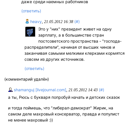
даже среди наемных работников
(ответить)
hеavу
,
(#)
21.05.2012 16:38
Это у "них" президент живет на одну
зарплату, а в большинстве стран
постсоветского пространства - "господа-
распределители", начиная от высших чинов и
заканчивая самыми мелкими клерками кормятся
совсем из других источников.
(ответить)
(комментарий удалён)
shamanguj [livejournal.com]
,
(#)
21.05.2012 14:43
а ты, Рюсь с букваря попробуй начать и детских сказок
и тогда поймешь, что "либерал-демократ" Жирик, на
самом деле махровый консерватор, правда и популист
не менее махровый :))