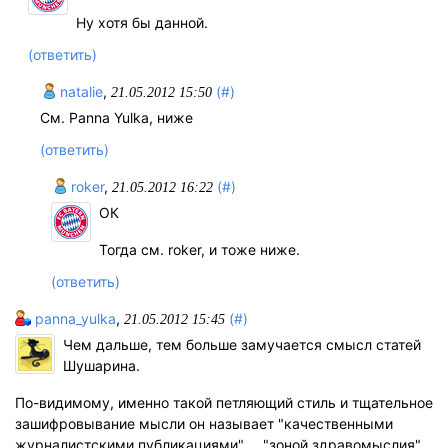
Ну хотя бы данной.
(ответить)
natalie
,
(#)
21.05.2012 15:50
См. Panna Yulka, ниже
(ответить)
roker
,
(#)
21.05.2012 16:22
ОК
Тогда см. roker, и тоже ниже.
(ответить)
panna_yulka
,
(#)
21.05.2012 15:45
Чем дальше, тем больше замучается смысл статей
Шушарина.
По-видимому, именно такой петляющий стиль и тщательное
зашифровывание мысли он называет "качественными
журналистскими публикациями"…, "зоной здравомыслия",