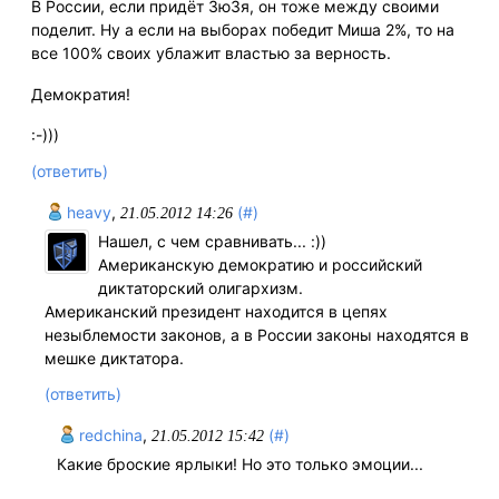
В России, если придёт ЗюЗя, он тоже между своими
поделит. Ну а если на выборах победит Миша 2%, то на
все 100% своих ублажит властью за верность.
Демократия!
:-)))
(ответить)
hеavу
,
(#)
21.05.2012 14:26
Нашел, с чем сравнивать... :))
Американскую демократию и российский
диктаторский олигархизм.
Американский президент находится в цепях
незыблемости законов, а в России законы находятся в
мешке диктатора.
(ответить)
redchina
,
(#)
21.05.2012 15:42
Какие броские ярлыки! Но это только эмоции...