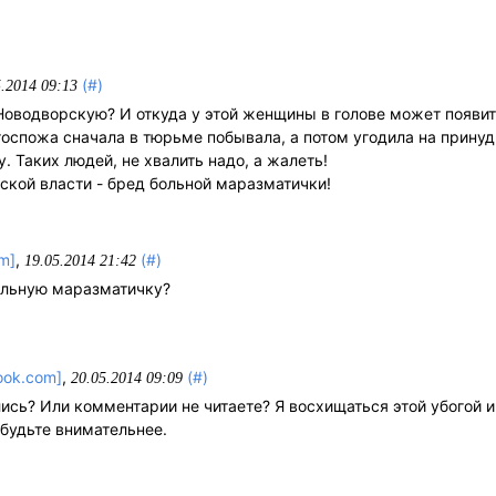
(#)
5.2014 09:13
 Новодворскую? И откуда у этой женщины в голове может появи
о госпожа сначала в тюрьме побывала, а потом угодила на прину
. Таких людей, не хвалить надо, а жалеть!
ийской власти - бред больной маразматички!
om]
,
(#)
19.05.2014 21:42
ольную маразматичку?
ook.com]
,
(#)
20.05.2014 09:09
ись? Или комментарии не читаете? Я восхищаться этой убогой и
будьте внимательнее.