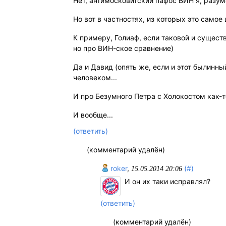
Нет, антимосковитский пафос ВИН я, разум
Но вот в частностях, из которых это самое 
К примеру, Голиаф, если таковой и существ
но про ВИН-ское сравнение)
Да и Давид (опять же, если и этот былинн
человеком...
И про Безумного Петра с Холокостом как-то
И вообще...
(ответить)
(комментарий удалён)
roker
,
(#)
15.05.2014 20:06
И он их таки исправлял?
(ответить)
(комментарий удалён)