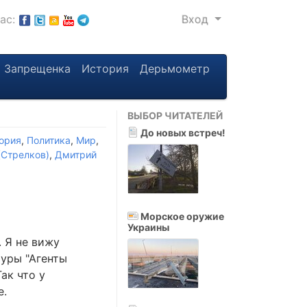
нас:
Вход
Запрещенка
История
Дерьмометр
ВЫБОР ЧИТАТЕЛЕЙ
До новых встреч!
ория
,
Политика
,
Мир
,
(Стрелков)
,
Дмитрий
Морское оружие
Украины
 Я не вижу
туры "Агенты
ак что у
е.