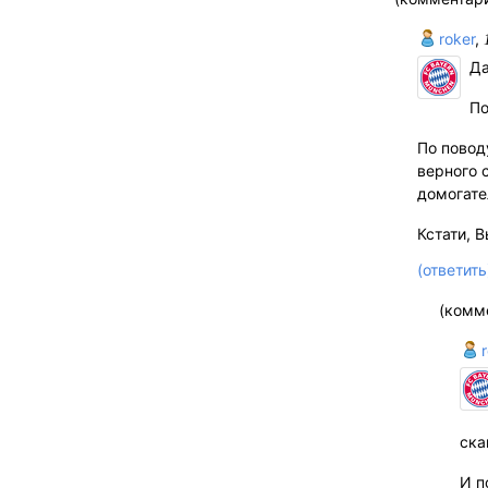
roker
,
Да
По
По повод
верного 
домогате
Кстати, 
(ответить
(комм
r
ска
И п