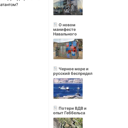
батантом?
О новом
манифесте
Навального
Черное море и
русский беспредел
Потери ВДВ и
опыт Геббельса