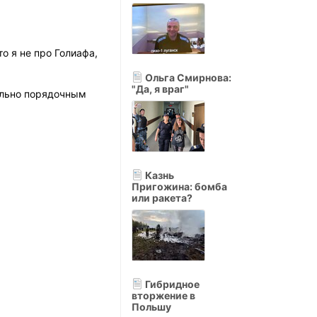
о я не про Голиафа,
Ольга Смирнова:
"Да, я враг"
сильно порядочным
Казнь
Пригожина: бомба
или ракета?
Гибридное
вторжение в
Польшу