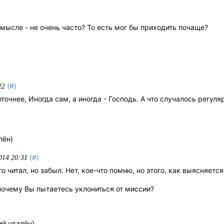
мысле - не очень часто? То есть мог бы приходить почаще?
(#)
22
оточнее, Иногда сам, а иногда - Господь. А что случалось регуля
лён)
(#)
014 20:31
о читал, но забыл. Нет, кое-что помню, но этого, как выясняется
 почему Вы пытаетесь уклониться от миссии?
й удалён)