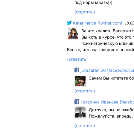
под нары мразь)))
(ответить)
Katarinarica [twitter.com]
,
19.0
За что хвалить Валерию
Вы хоть в курсе, что эт
психиатрическую клинику
Все то, что она говорит о росс
(ответить)
julia.taran.50 [facebook.c
Зачем Вы читатете б
(ответить)
Катерина Иванова [faceb
Деточка, вы не ошибл
Пожалуйста, впредь, 
(ответить)