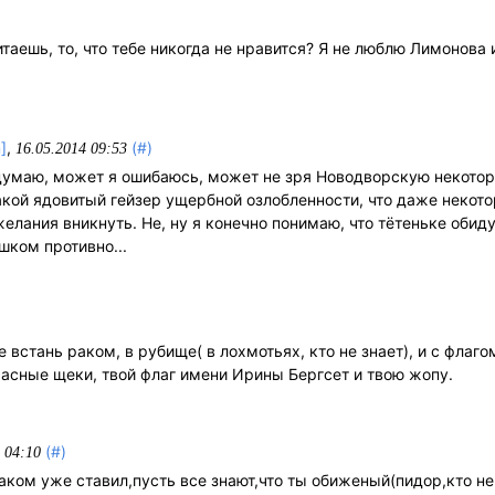
таешь, то, что тебе никогда не нравится? Я не люблю Лимонова 
.
]
,
(#)
16.05.2014 09:53
думаю, может я ошибаюсь, может не зря Новодворскую некотор
такой ядовитый гейзер ущербной озлобленности, что даже неко
лания вникнуть. Не, ну я конечно понимаю, что тётеньке обиду
шком противно...
 встань раком, в рубище( в лохмотьях, кто не знает), и с флаго
расные щеки, твой флаг имени Ирины Бергсет и твою жопу.
(#)
 04:10
ком уже ставил,пусть все знают,что ты обиженый(пидор,кто не 