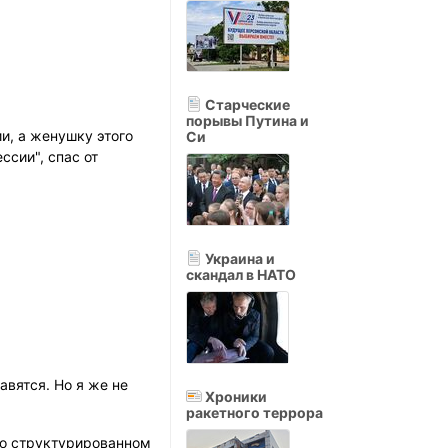
Старческие
порывы Путина и
и, а женушку этого
Си
ссии", спас от
Украина и
скандал в НАТО
авятся. Но я же не
Хроники
ракетного террора
охо структурированном