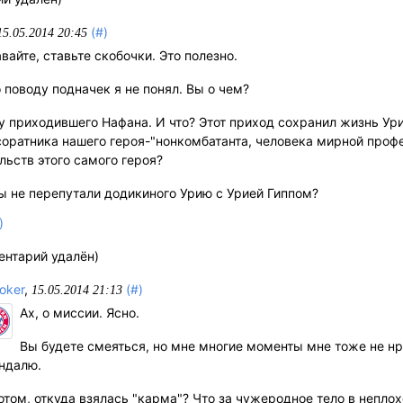
(#)
15.05.2014 20:45
вайте, ставьте скобочки. Это полезно.
 поводу подначек я не понял. Вы о чем?
у приходившего Нафана. И что? Этот приход сохранил жизнь Ури
соратника нашего героя-"нонкомбатанта, человека мирной профе
льств этого самого героя?
Вы не перепутали додикиного Урию с Урией Гиппом?
)
ентарий удалён)
oker
,
(#)
15.05.2014 21:13
Ах, о миссии. Ясно.
Вы будете смеяться, но мне многие моменты мне тоже не нр
ндалю.
отом, откуда взялась "карма"? Что за чужеродное тело в непл