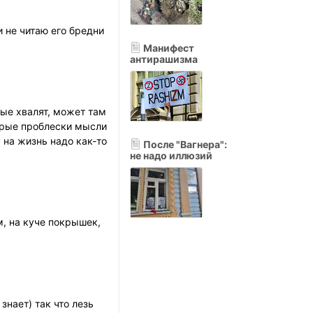
и не читаю его бредни
Манифест
антирашизма
ые хвалят, может там
торые проблески мысли
 на жизнь надо как-то
После "Вагнера":
не надо иллюзий
м, на куче покрышек,
знает) так что лезь