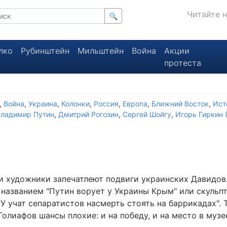
Читайте 
🔍
лко
Рубинштейн
Мильштейн
Война
Акции
протеста
,
Война
,
Украина
,
Колонки
,
Россия
,
Европа
,
Ближний Восток
,
Ист
Владимир Путин
,
Дмитрий Рогозин
,
Сергей Шойгу
,
Игорь Гиркин 
и художники запечатлеют подвиги украинских Давидов.
 названием "Путин ворует у Украины Крым" или скульп
У учат сепаратистов насмерть стоять на баррикадах". Т
олиафов шансы плохие: и на победу, и на место в музе