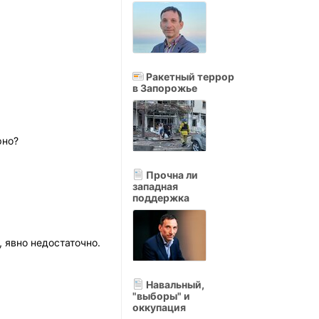
Ракетный террор
в Запорожье
рно?
Прочна ли
западная
поддержка
, явно недостаточно.
Навальный,
"выборы" и
оккупация