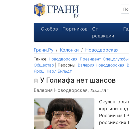
Скобов
Портников
От
Га
редакции
Грани.Ру
Колонки
Новодворская
Также:
Новодворская
,
Президент
,
Спецслужбы
Общество
| Персоны:
Валерия Новодворская
,
Ярош
,
Карл Бильдт
У Голиафа нет шансов
Валерия Новодворская
,
15.05.2014
Скульпторы 
картины под
России из ГР
российских Г