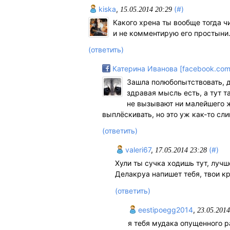
kiska
,
(#)
15.05.2014 20:29
Какого хрена ты вообще тогда чи
и не комментирую его простыни
(ответить)
Катерина Иванова [facebook.com
Зашла полюбопытствовать, 
здравая мысль есть, а тут 
не вызывают ни малейшего же
выплёскивать, но это уж как-то сли
(ответить)
valeri67
,
(#)
17.05.2014 23:28
Хули ты сучка ходишь тут, лучше
Делакруа напишет тебя, твои к
(ответить)
eestipoegg2014
,
23.05.2014
я тебя мудака опущенного ра