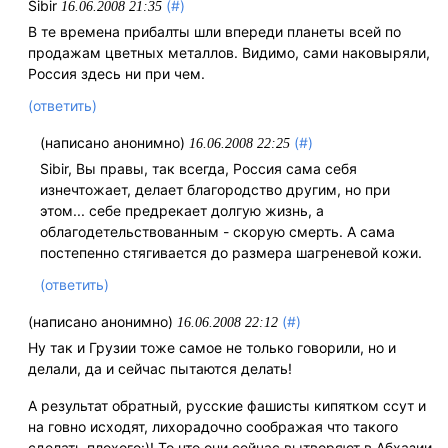
Sibir
(#)
16.06.2008 21:35
В те времена прибалты шли впереди планеты всей по
продажам цветных металлов. Видимо, сами наковыряли,
Россия здесь ни при чем.
(ответить)
(написано анонимно)
(#)
16.06.2008 22:25
Sibir, Вы правы, так всегда, Россия сама себя
изнечтожает, делает благородство другим, но при
этом... себе предрекает долгую жизнь, а
облагодетельствованным - скорую смерть. А сама
постепенно стягивается до размера шагреневой кожи.
(ответить)
(написано анонимно)
(#)
16.06.2008 22:12
Ну так и Грузии тоже самое не только говорили, но и
делали, да и сейчас пытаются делать!
А результат обратный, русские фашисты кипятком ссут и
на говно исходят, лихорадочно соображая что такого
сделать плохого:)! То что они сейчас вытворяют в Абхазии