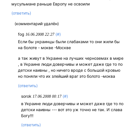
мусульмане раньше Европу не освоили
(ответить)
(комментарий удалён)
fog
(#)
16.06.2008 22:27
Если бы украинцы были слабаками то они жили бы
на болоте - мокве -Москве
а так живут в Украине на лучших черноземах в мире
, в Украине люди доверчивы и может даже где то по
детски наивны , но ничего вроде с большой кровью
но поняли что их злейший враг это болото -моква
(ответить)
sorok
(#)
17.06.2008 00:17
в Украине люди доверчивы и может даже где то по
детски наивны --- вот это уж точно не так. И слава
Богу!!!
(ответить)