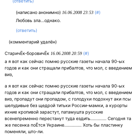
(ответить)
(написано анонимно)
(#)
16.06.2008 23:53
Любовь зла...однако.
(ответить)
(комментарий удалён)
СтаричЁк-боровичЁк
(#)
16.06.2008 20:59
а я вот как сейчас помню русские газеты начала 90-ых
годов и как они стращали прибалтов, что мол, с введением
виз,
а я вот как сейчас помню русские газеты начала 90-ых
годов и как они стращали прибалтов, что мол, с введением
виз, пропадут они пропадом, с голодухи подохнут аки псы
шелудивые без щедрой титьки России-мамки, а курорты
ихние кропивой зарастут, патамушта русские
всенепременно перестанут туда ездить............. Сегодня та
же песенка поЁтся Украине.............. Хоть бы пластинку
поменяли, што-ли.