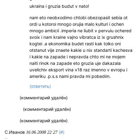
ukraina i gruzia budut v nato!
nam eto neobxodimo chtobi obezopasit sebia ot
ordi u kotoroi mnogo orujia malo kulturi i ochen
mnogo ambicii .imperia ne liubit v pervuiu ochered
svoix i nam kraine vajno vibratca iz ix grushnix
kogtei .a ekonomika budet rasti kak tolko oni
otstanut vije znaete kakie u nix standarti kachesva
i kakie na zapade i nepravda chto mi ne mojem
naiti rinok na zapade eto gruzia uje dakazala
uvelichiv eksport vina v18 raz imenno v evropu i
ameriku .p.s.s nami pravda mi pobedim.
(ответить)
(комментарий удалён)
(комментарий удалён)
(комментарий удалён)
С.Иванов
(#)
16.06.2008 22:27