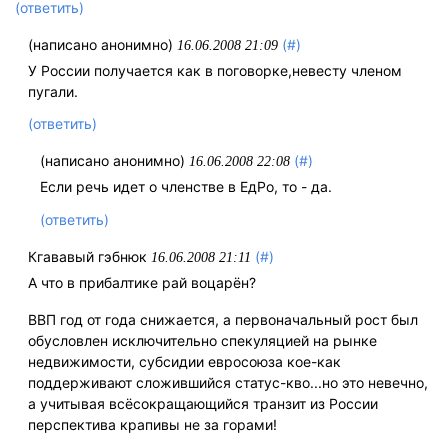
(ответить)
(написано анонимно)
(#)
16.06.2008 21:09
У России получается как в поговорке,невесту членом
пугали.
(ответить)
(написано анонимно)
(#)
16.06.2008 22:08
Если речь идет о членстве в ЕдРо, то - да.
(ответить)
Кгававый гэбнюк
(#)
16.06.2008 21:11
А что в прибалтике рай воцарён?
ВВП год от года снижается, а первоначальный рост был
обусловлен исключительно спекуляцией на рынке
недвижимости, субсидии евросоюза кое-как
поддерживают сложившийся статус-кво...но это невечно,
а учитывая всёсокращающийся транзит из России
перспектива крапивы не за горами!