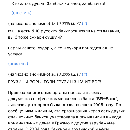
Кто ж так душит! За яблочко надо, за яблочко!
(ответить)
(написано анонимно)
(#)
18.10.2006 00:37
гм... а если б 10 русских банкиров взяли на отмывании,
вы б тоже сухари сушили?
нервы лечите, сударь, а то и сухари пригодиться не
успеют
(ответить)
(написано анонимно)
(#)
18.10.2006 02:13
ГРУЗИНЫ-ВОРЫ! ЕСЛИ ГРУЗИН ЗНАЧИТ ВОР!
Правоохранительные органы провели выемку
документов в офисе коммерческого банка "ВЕК-Банк",
лицензия у которого была отозвана еще в 2005 году. По
сообщениям милиции, эта организация через сеть других
отмывочных банков участвовала в отмывании и выводе
криминальных денег в Грузию и другие зарубежные
страны. С 2004 года банкирам грузинской мафии