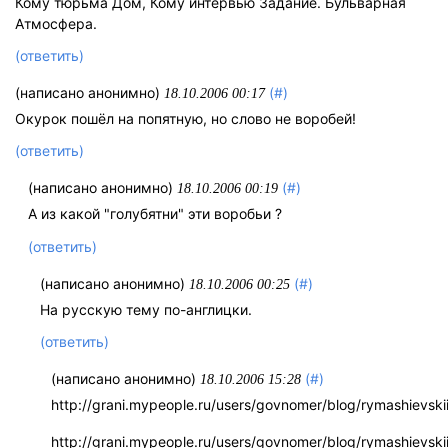
Кому тюрьма Дом, Кому интервью Задание. Бульварная
Атмосфера.
(ответить)
(написано анонимно)
(#)
18.10.2006 00:17
Окурок пошёл на попятную, но слово не воробей!
(ответить)
(написано анонимно)
(#)
18.10.2006 00:19
А из какой "голубятни" эти воробьи ?
(ответить)
(написано анонимно)
(#)
18.10.2006 00:25
На русскую тему по-англицки.
(ответить)
(написано анонимно)
(#)
18.10.2006 15:28
http://grani.mypeople.ru/users/govnomer/blog/rymashievskii
http://grani.mypeople.ru/users/govnomer/blog/rymashievskii