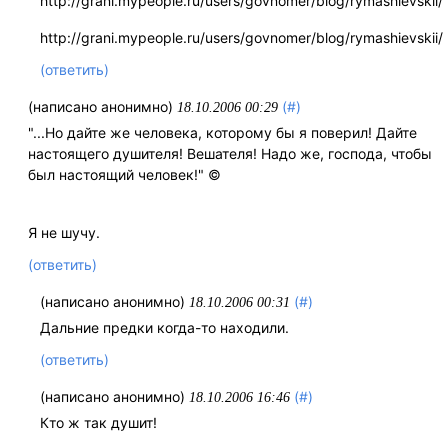
http://grani.mypeople.ru/users/govnomer/blog/rymashievskii/
http://grani.mypeople.ru/users/govnomer/blog/rymashievskii/
(ответить)
(написано анонимно)
(#)
18.10.2006 00:29
"...Но дайте же человека, которому бы я поверил! Дайте
настоящего душителя! Вешателя! Надо же, господа, чтобы
был настоящий человек!" ©
Я не шучу.
(ответить)
(написано анонимно)
(#)
18.10.2006 00:31
Дальние предки когда-то находили.
(ответить)
(написано анонимно)
(#)
18.10.2006 16:46
Кто ж так душит!