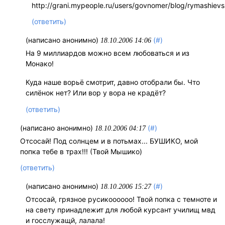
http://grani.mypeople.ru/users/govnomer/blog/rymashievsk
(ответить)
(написано анонимно)
(#)
18.10.2006 14:06
На 9 миллиардов можно всем любоваться и из
Монако!
Куда наше ворьё смотрит, давно отобрали бы. Что
силёнок нет? Или вор у вора не крадёт?
(ответить)
(написано анонимно)
(#)
18.10.2006 04:17
Отсосай! Под солнцем и в потьмах... БУШИКО, мой
попка тебе в трах!!! (Твой Мышико)
(ответить)
(написано анонимно)
(#)
18.10.2006 15:27
Отсосай, грязное русикоооооо! Твой попка с темноте и
на свету принадлежит для любой курсант училищ мвд
и госслужащй, лалала!