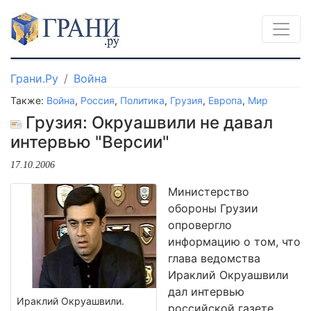
Грани.Ру
Война
Также:
Война
,
Россия
,
Политика
,
Грузия
,
Европа
,
Мир
Грузия: Окруашвили не давал
интервью "Версии"
17.10.2006
Министерство
обороны Грузии
опровергло
информацию о том, что
глава ведомства
Ираклий Окруашвили
дал интервью
Ираклий Окруашвили.
российской газете