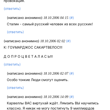
провокация.
(ответить)
(написано анонимно)
(#)
18.10.2006 04:15
Сталин - самый русский человек из всех русских!
(ответить)
(написано анонимно)
(#)
18.10.2006 02:02
К: ГОУМАРДЖОС САКАРТВЕЛОС!!!
Д О П Р О Ц В Е Т А Л А С Ь!!!
(ответить)
(написано анонимно)
(#)
18.10.2006 02:07
Особо тонкие Люди смогут оценить.
(ответить)
(написано анонимно)
(#)
18.10.2006 14:09
Карвеллы ВАС виртухай ждёт. Лямзить ВЫ научились
классно. Я никак не могу постигнуть 9 миллиардов