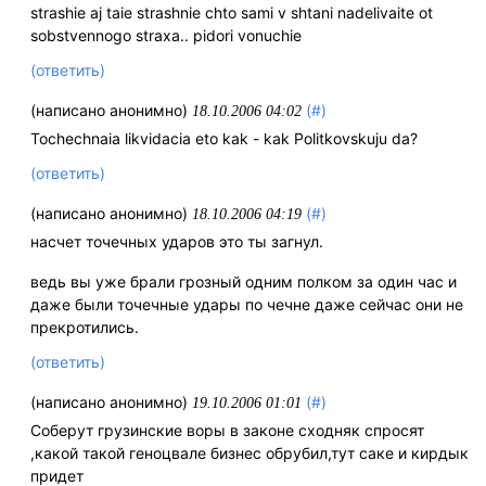
strashie aj taie strashnie chto sami v shtani nadelivaite ot
sobstvennogo straxa.. pidori vonuchie
(ответить)
(написано анонимно)
(#)
18.10.2006 04:02
Tochechnaia likvidacia eto kak - kak Politkovskuju da?
(ответить)
(написано анонимно)
(#)
18.10.2006 04:19
насчет точечных ударов это ты загнул.
ведь вы уже брали грозный одним полком за один час и
даже были точечные удары по чечне даже сейчас они не
прекротились.
(ответить)
(написано анонимно)
(#)
19.10.2006 01:01
Соберут грузинские воры в законе сходняк спросят
,какой такой геноцвале бизнес обрубил,тут саке и кирдык
придет