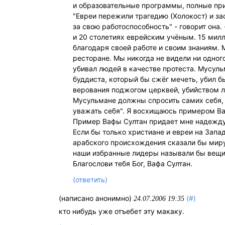
и образовательные программы, полные при
"Евреи пережили трагедию (Холокост) и зас
за свою работоспособность" - говорит она
и 20 столетиях еврейским учёным. 15 мил
благодаря своей работе и своим знаниям. 
ресторане. Мы никогда не видели ни одног
убивал людей в качестве протеста. Мусуль
буддиста, который бы сжёг мечеть, убил 
верования поджогом церквей, убийством л
Мусульмане должны спросить самих себя, ч
уважать себя". Я восхищаюсь примером В
Пример Вафы Султан придает мне надежду
Если бы только христиане и евреи на Запа
арабского происхождения сказали бы миру 
наши избранные лидеры называли бы вещи 
Благослови тебя Бог, Вафа Султан.
(ответить)
(написано анонимно)
(#)
24.07.2006 19:35
кто нибудь уже отъебет эту макаку.