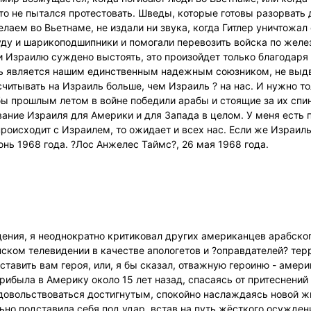
икто не пытался протестовать. Шведы, которые готовы разорвать
елаем во Вьетнаме, не издали ни звука, когда Гитлер уничтожал 
у и шарикоподшипники и помогали перевозить войска по желез
ли Израилю суждено выстоять, это произойдет только благодаря
иль является нашим единственным надежным союзником, не вы
итывать на Израиль больше, чем Израиль ? на нас. И нужно т
 бы прошлым летом в войне победили арабы и стоящие за их спи
ание Израиля для Америки и для Запада в целом. У меня есть 
 происходит с Израилем, то ожидает и всех нас. Если же Израил
нь 1968 года. ?Лос Анжелес Таймс?, 26 мая 1968 года.
ения, я неоднократно критиковал других американцев арабско
ском телевидении в качестве апологетов и ?оправдателей? тер
тавить вам героя, или, я бы сказал, отважную героиню - амер
рибыла в Америку около 15 лет назад, спасаясь от притеснени
а довольствоваться достигнутым, спокойно наслаждаясь новой ж
льно подставила себя под удар, встав на путь жёсткого осужден