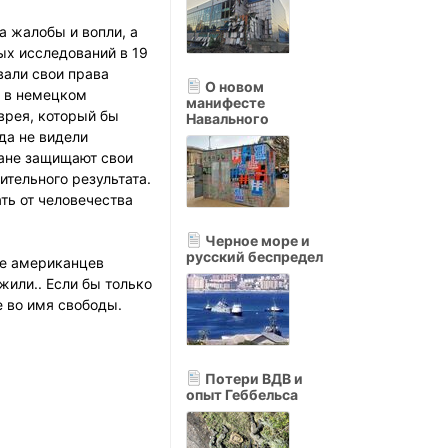
а жалобы и вопли, а
ых исследований в 19
вали свои права
О новом
я в немецком
манифесте
врея, который бы
Навального
да не видели
мане защищают свои
тельного результата.
ть от человечества
Черное море и
русский беспредел
ше американцев
жили.. Если бы только
е во имя свободы.
Потери ВДВ и
опыт Геббельса