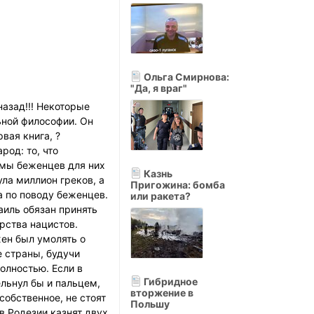
Ольга Смирнова:
"Да, я враг"
назад!!! Некоторые
ьной философии. Он
вая книга, ?
род: то, что
емы беженцев для них
Казнь
ла миллион греков, а
Пригожина: бомба
а по поводу беженцев.
или ракета?
аиль обязан принять
рства нацистов.
жен был умолять о
 страны, будучи
олностью. Если в
Гибридное
ельнул бы и пальцем,
вторжение в
обственное, не стоят
Польшу
в Родезии казнят двух