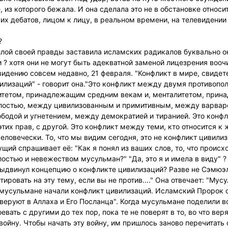
, из которого бежала. И она сделала это не в обстановке относ
их дебатов, лицом к лицу, в реальном времени, на телевидени
?
илой своей правды заставила исламских радикалов буквально о
? хотя они не могут быть адекватной заменой лицезрения воочи
видению совсем недавно, 21 февраля. "Конфликт в мире, свиде
вилизаций" - говорит она."Это конфликт между двумя противоп
итетом, принадлежащим средним векам и, менталитетом, прин
алостью, между цивилизованным и примитивным, между варвар
бодой и угнетением, между демократией и тиранией. Это конф
тих прав, с другой. Это конфликт между теми, кто относится к
человечески. То, что мы видим сегодня, это не конфликт цивили
щий спрашивает её: "Как я понял из ваших слов, то, что происхо
остью и невежеством мусульман?" "Да, это я и имела в виду" ? 
выдвинул концепцию о конфликте цивилизаций? Разве не Сэмюэл
тировать на эту тему, если вы не против...." Она отвечает: "Му
о мусульмане начали конфликт цивилизаций. Исламский Пророк 
уверуют в Аллаха и Его Посланца". Когда мусульмане поделили в
ать с другими до тех пор, пока те не поверят в то, во что веря
войну. Чтобы начать эту войну, им пришлось заново перечитать