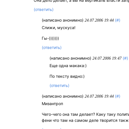
Она дело делает, а вы на вертикаль власти зап
(ответить)
(написано анонимно)
(#)
24.07.2006 19:44
Слижи, мускуса!
Гы-)))))))
(ответить)
(написано анонимно)
(#)
24.07.2006 19:47
Еще одна макака:)
По тексту видно:)
(ответить)
(написано анонимно)
(#)
24.07.2006 19:44
Мизантроп
Чего-чего она там делает? Каку таку поли
фени что там на самом деле творится также