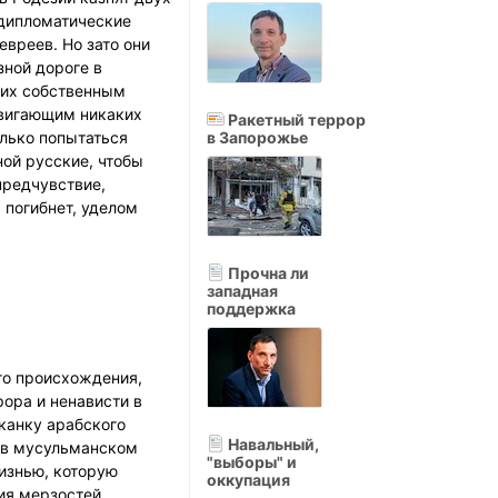
 дипломатические
евреев. Но зато они
ной дороге в
 их собственным
двигающим никаких
Ракетный террор
олько попытаться
в Запорожье
ной русские, чтобы
предчувствие,
ь погибнет, уделом
Прочна ли
западная
поддержка
го происхождения,
рора и ненависти в
иканку арабского
Навальный,
й в мусульманском
"выборы" и
изнью, которую
оккупация
ия мерзостей,