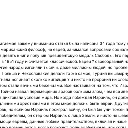
длагаемая вашему вниманию статья была написана 34 года тому 
американский философ, не еврей, занимался вопросами социал
в девять книг и получив президентскую медаль Свободы. Его пер
 1951 году и считается классической. Евреи ? своеобразный на
гие народы изгоняли тысячи, даже миллионы людей, но пробл
, Польша и Чехословакия делали то же самое, Турция вышвырну
нала Бог знает сколько китайцев ? и никто не проронил ни слов
бы стали вечными беженцами. Все настаивают на том, что Изр
 Тойнби назвал перемещение арабов большим злом, чем все зве
да диктовали условия мира. Но когда побеждал Израиль, он дол
длинными христианами в этом мире должны быть евреи. Другие
ь, но если бы Израиль проиграл войну, он был бы уничтожен п
обедителем, он стер бы Израиль с лица Земли, и никто не шев
омощи евреям, данные любым правительством, включая и наше с
 мир возмущается, когда погибают люди во Вьетнаме, или когда 