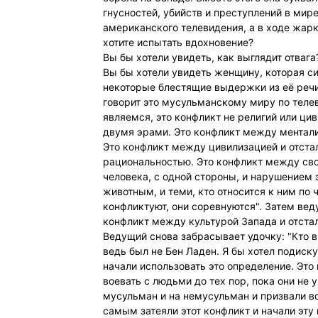
гнусностей, убийств и преступлений в мире
американского телевидения, а в ходе жарк
хотите испытать вдохновение?
Вы бы хотели увидеть, как выглядит отвага
Вы бы хотели увидеть женщину, которая с
некоторые блестящие выдержки из её речи 
говорит это мусульманскому миру по теле
являемся, это конфликт не религий или ци
двумя эрами. Это конфликт между ментал
Это конфликт между цивилизацией и отст
рациональностью. Это конфликт между сво
человека, с одной стороны, и нарушением э
животным, и теми, кто относится к ним по 
конфликтуют, они соревнуются". Затем веду
конфликт между культурой Запада и отстал
Ведущий снова забрасывает удочку: "Кто 
ведь был не Бен Ладен. Я бы хотел подиску
начали использовать это определение. Эт
воевать с людьми до тех пор, пока они не 
мусульман и на немусульман и призвали воев
самым затеяли этот конфликт и начали эту 