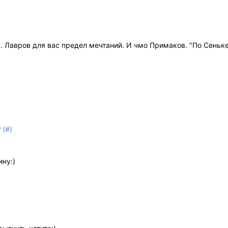
я. Лавров для вас предел мечтаний. И чмо Примаков. "По Сеньке
(#)
2
ину:)