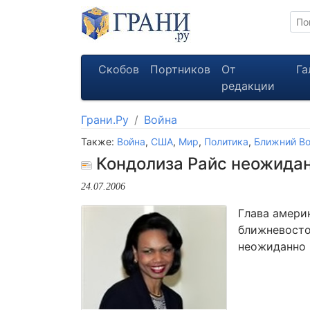
Скобов
Портников
От
Га
редакции
Грани.Ру
Война
Также:
Война
,
США
,
Мир
,
Политика
,
Ближний Во
Кондолиза Райс неожидан
24.07.2006
Глава амери
ближневосто
неожиданно 