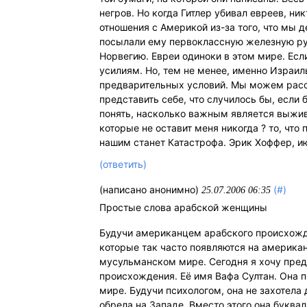
негров. Но когда Гитлер убивал евреев, н
отношения с Америкой из-за того, что мы д
посылали ему первоклассную железную руд
Норвегию. Евреи одиноки в этом мире. Ес
усилиям. Но, тем не менее, именно Изра
предварительных условий. Мы можем рассч
представить себе, что случилось бы, если
понять, насколько важным является выжив
которые не оставит меня никогда ? то, что
нашим станет Катастрофа. Эрик Хоффер, ию
(ответить)
(написано анонимно)
(#)
25.07.2006 06:35
Простые слова арабской женщины
Будучи американцем арабского происхожд
которые так часто появляются на американ
мусульманском мире. Сегодня я хочу предс
происхождения. Её имя Вафа Султан. Она п
мире. Будучи психологом, она не захотел
обрела на Западе. Вместо этого она буква