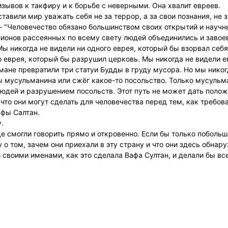
зывов к такфиру и к борьбе с неверными. Она хвалит евреев.
тавили мир уважать себя не за террор, а за свои познания, не з
. - "Человечество обязано большинством своих открытий и научн
лионов рассеянных по всему свету людей объединились и завое
Мы никогда не видели ни одного еврея, который бы взорвал себ
о еврея, который бы разрушил церковь. Мы никогда не видели е
мане превратили три статуи Будды в груду мусора. Но мы никог
бы мусульманина или сжёг какое-то посольство. Только мусуль
юдей и разрушением посольств. Этот путь не может дать положи
то они могут сделать для человечества перед тем, как требова
афы Салтан.
.
де смогли говорить прямо и откровенно. Если бы только поболь
о том, зачем они приехали в эту страну и что они здесь обнару
своими именами, как это сделала Вафа Султан, и делали бы вс