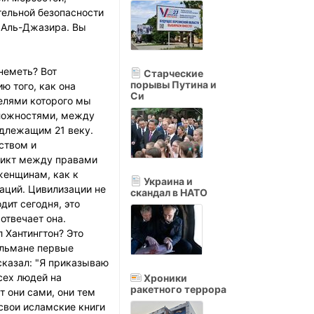
ительной безопасности
и Аль-Джазира. Вы
неметь? Вот
Старческие
порывы Путина и
ю того, как она
Си
телями которого мы
оложностями, между
адлежащим 21 веку.
ством и
ликт между правами
 женщинам, как к
Украина и
заций. Цивилизации не
скандал в НАТО
дит сегодня, это
отвечает она.
 Хантингтон? Это
сульмане первые
сказал: "Я приказываю
сех людей на
Хроники
ракетного террора
т они сами, они тем
 свои исламские книги