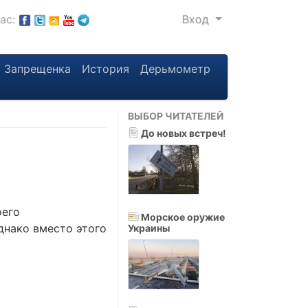
нас:
Вход
Запрещенка
История
Дерьмометр
ВЫБОР ЧИТАТЕЛЕЙ
До новых встреч!
оего
Морское оружие
днако вместо этого
Украины