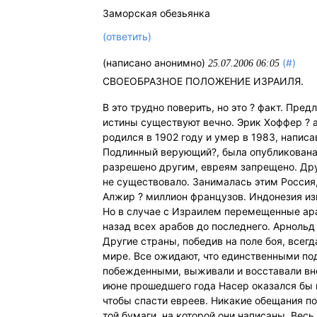
Заморская обезьянка
(ответить)
(написано анонимно)
(#)
25.07.2006 06:05
СВОЕОБРАЗНОЕ ПОЛОЖЕНИЕ ИЗРАИЛЯ.
В это трудно поверить, но это ? факт. Пре
истины существуют вечно. Эрик Хоффер ? 
родился в 1902 году и умер в 1983, написа
Подлинный верующий?, была опубликована в
разрешено другим, евреям запрещено. Дру
не существовало. Занималась этим Россия
Алжир ? миллион французов. Индонезия изг
Но в случае с Израилем перемещенные ара
назад всех арабов до последнего. Арнольд
Другие страны, победив на поле боя, всег
мире. Все ожидают, что единственными по
побежденными, выживали и восставали внов
июне прошедшего года Насер оказался бы п
чтобы спасти евреев. Никакие обещания п
той бумаги, на которой они написаны. Весь