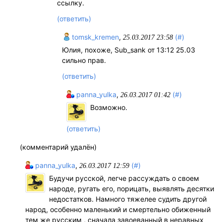
ссылку.
(ответить)
tomsk_kremen
,
(#)
25.03.2017 23:58
Юлия, похоже, Sub_sank от 13:12 25.03
сильно прав.
(ответить)
panna_yulka
,
(#)
26.03.2017 01:42
Возможно.
(ответить)
(комментарий удалён)
panna_yulka
,
(#)
26.03.2017 12:59
Будучи русской, легче рассуждать о своем
народе, ругать его, порицать, выявлять десятки
недостатков. Намного тяжелее судить другой
народ, особенно маленький и смертельно обиженный
тем же русским , сначала завоеванный в неравных