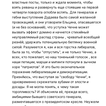
властные посты, только и ждала момента, чтобы
взять реванш и развернуть еще стоявшие на первой
четверти поворота оглобли вспять. Для генералов и
гебни выступление Дудаева было самой желанной
провокацией, и они уговорили Ельцина, опасавшегося
(и не без оснований), что уступка Чечне может
вызвать эффект домино и начнется стихийный
неуправляемый распад страны , чреватый всеобщей
резнёй, удержать потенциальную беглянку военной
силой. Разумеется я, как и вся горстка либералов,
была за то, чтобы "отпустить", и не только Чечню, а
всех, кто пожелает, но наш тоненький голосок , все
наши петиции, марши и митинги потонули в зычном
хоре "патриотов". И это было окончательное
поражение либерализации и демократизации.
ПризнАюсь, что выступая за "свободу Чечни", я
одновременно скрежетала зубами от злости и
досады. Я не могла понять, к чему такая
торопливость? И объясняла её, прежде всего,
амбициями бывшего советского генерала,
размечтавшегося о президентском кресле. Неужели