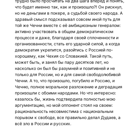
трудно было просчитать на два шага вперед и понять,
что будет именно так, как и произошло?! Он рискнул,
но не деньгами в покере, а судьбой своего народа. А
здравый смысл подсказывал совсем иной путь для
той же Чечни вместе с её амбициозным генералом:
активно участвовать в общем демократическом
процессе и даже, благодаря своей сплоченности и
организованности, стать его ударной силой, а когда
демократия укрепится, разойтись с Россией по-
хорошему, как Чехия со Словакией. Такой путь,
может быть, и занял бы пару десятков лет, но
насколько он был бы разумней и позитивней и не
только для России, но и для самой свободолюбивой
Чечни. А то, что произошло, погубило и Россию, и
Чечню, полное моральное разложение и деградация
произошли с обоими народами. Но что интересно:
казалось бы, жизнь подтвердила полностью мою
аргументацию, но мой оппонент стоял на своем:
рациональность несовместима с национальным
порывом к свободе, все правильно делал Дудаев, а
всё зло в России и русских.