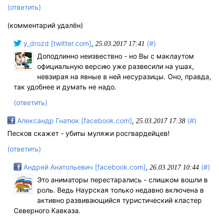
(ответить)
(комментарий удалён)
y_drozd [twitter.com]
,
(#)
25.03.2017 17:41
Доподлинно неизвествно - но Вы с маклаутом
официальную версию уже развесили на ушах,
невзирая на явные в ней несуразицы. Оно, правда,
так удобнее и думать не надо.
(ответить)
Александр Гнатюк [facebook.com]
,
(#)
25.03.2017 17:38
Песков скажет - убиты муляжи росгвардейцев!
(ответить)
Андрей Анатольевич [facebook.com]
,
(#)
26.03.2017 10:44
Это аниматоры перестарались - слишком вошли в
роль. Ведь Наурская только недавно включена в
активно развивающийся туристический кластер
Северного Кавказа.