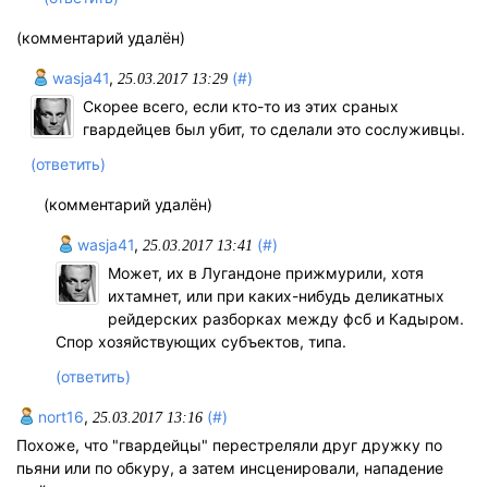
(комментарий удалён)
wasja41
,
(#)
25.03.2017 13:29
Скорее всего, если кто-то из этих сраных
гвардейцев был убит, то сделали это сослуживцы.
(ответить)
(комментарий удалён)
wasja41
,
(#)
25.03.2017 13:41
Может, их в Лугандоне прижмурили, хотя
ихтамнет, или при каких-нибудь деликатных
рейдерских разборках между фсб и Кадыром.
Спор хозяйствующих субъектов, типа.
(ответить)
nort16
,
(#)
25.03.2017 13:16
Похоже, что "гвардейцы" перестреляли друг дружку по
пьяни или по обкуру, а затем инсценировали, нападение