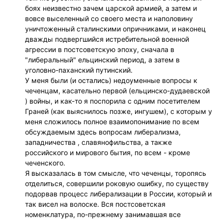
боях неизвестно зачем царской армией, а затем и
вовсе выселенный со своего места и наполовину
уничтоженный сталинскими опричниками, и наконец
дважды подвергшийся истребительной военной
агрессии в постсоветскую эпоху, сначала в
"либеральный" ельцинский период, а затем в
уголовно-паханский путинский.
У меня были (и остались) недоуменные вопросы к
чеченцам, касательно первой (ельцинско-дудаевской
) войны, и как-то я поспорила с одним посетителем
Граней (как выяснилось позже, ингушем), с которым у
меня сложилось полное взаимопонимание по всем
обсуждаемым здесь вопросам либерализма,
западничества , славянофильства, а также
российского и мирового бытия, по всем - кроме
чеченского.
Я высказалась в том смысле, что чеченцы, торопясь
отделиться, совершили роковую ошибку, по существу
подорвав процесс либерализации в России, который и
так висел на волоске. Вся постсоветская
номенклатура, по-прежнему занимавшая все