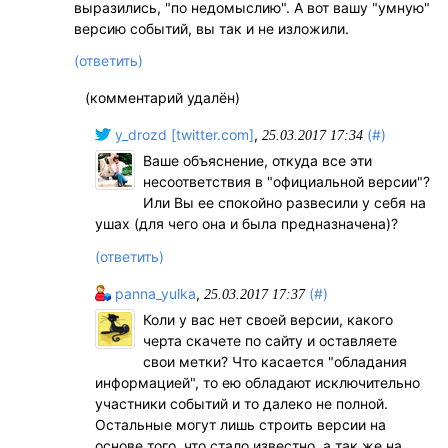
выразились, "по недомыслию". А вот вашу "умную"
версию событий, вы так и не изложили.
(ответить)
(комментарий удалён)
y_drozd [twitter.com]
,
(#)
25.03.2017 17:34
Ваше объяснение, откуда все эти
несоответствия в "официальной версии"?
Или Вы ее спокойно развесили у себя на
ушах (для чего она и была предназначена)?
(ответить)
panna_yulka
,
(#)
25.03.2017 17:37
Коли у вас нет своей версии, какого
черта скачете по сайту и оставляете
свои метки? Что касается "обладания
информацией", то ею обладают исключительно
участники событий и то далеко не полной.
Остальные могут лишь строить версии на
основе того, что стало известно, а так же на