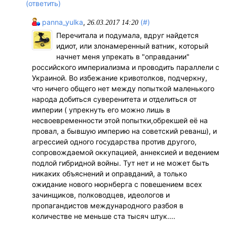
(ответить)
panna_yulka
,
(#)
26.03.2017 14:20
Перечитала и подумала, вдруг найдется
идиот, или злонамеренный ватник, который
начнет меня упрекать в "оправдании"
российского империализма и проводить параллели с
Украиной. Во избежание кривотолков, подчеркну,
что ничего общего нет между попыткой маленького
народа добиться суверенитета и отделиться от
империи ( упрекнуть его можно лишь в
несвоевременности этой попытки,обрекшей её на
провал, а бывшую империю на советский реванш), и
агрессией одного государства против другого,
сопровождаемой оккупацией, аннексией и ведением
подлой гибридной войны. Тут нет и не может быть
никаких объяснений и оправданий, а только
ожидание нового нюрнберга с повешением всех
зачинщиков, полководцев, идеологов и
пропагандистов международного разбоя в
количестве не меньше ста тысяч штук....