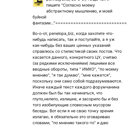
пишите "Согласно моему
абстрактному мышлению, и моей
буйной
фантазии..."===========================
Во-о-от, penelopa_biz, когда захотите что-
нибудь написать, так и поступайте, а я уж
как-нибудь без ваших ценных указаний
справлюсь со стилистикой своих постов. Что
касается данного, конкретного ЦУ, считаю
(за редкими исключениями) лишними все
вводные обороты, типа " ИМХО", "по моему
мнению", "я так думаю", "мне кажется",
поскольку они само собой подразумеваются.
Иначе каждый текст каждого форумчанина
должен был бы так начинаться, что
глупо,нелепо, излишне, и засорило бы и без
того изобилующие словесным мусором
беседы. Вот если я не свою точку зрения
излагаю, я обязательно это оговариваю
словами, "по мнению такого-то" и даю