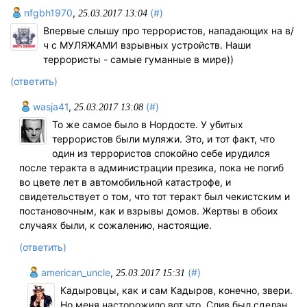
nfgbh1970
,
(#)
25.03.2017 13:04
Впервые слышу про террористов, нападающих на в/
ч с МУЛЯЖАМИ взрывных устройств. Наши
террористы - самые гуманные в мире))
(ответить)
wasja41
,
(#)
25.03.2017 13:08
То же самое было в Нордосте. У убитых
террористов были муляжи. Это, и тот факт, что
один из террористов спокойно себе ирудился
после теракта в администрации презика, пока не погиб
во цвете лет в автомобильной катастрофе, и
свидетельствует о том, что тот теракт был чекистским и
постановочным, как и взрывы домов. Жертвы в обоих
случаях были, к сожалению, настоящие.
(ответить)
american_uncle
,
(#)
25.03.2017 15:31
Кадыровцы, как и сам Кадыров, конечно, звери.
Но меня насторожило вот что. Слив был сделан