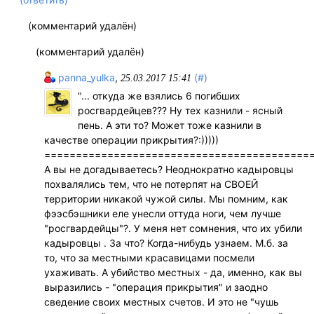
(комментарий удалён)
(комментарий удалён)
panna_yulka
,
(#)
25.03.2017 15:41
"... откуда же взялись 6 погибших
росгвардейцев??? Ну тех казнили - ясный
пень. А эти то? Может тоже казнили в
качестве операции прикрытия?:)))))
==========================================
А вы не догадываетесь? Неоднократно кадыровцы
похвалялись тем, что не потерпят на СВОЕЙ
территории никакой чужой силы. Мы помним, как
фээсбэшники еле унесли оттуда ноги, чем лучше
"росгвардейцы"?. У меня нет сомнения, что их убили
кадыровцы . За что? Когда-нибудь узнаем. М.б. за
то, что за местными красавицами посмели
ухаживать. А убийство местных - да, именно, как вы
выразились - "операция прикрытия" и заодно
сведение своих местных счетов. И это не "чушь