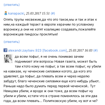
(ответить)
kanapacki
,
(#)
25.03.2017 15:51
Опять трупы несвежие,да что это такое,мы и так и этак к
ним,на каждый теракт в европе херачим по условному
воронежу,а они не хотят коалицию создавать,пожалейте
воронежцев пиндосы проклятые!
(ответить)
alexandr.zaytsev.923 [facebook.com]
,
(#)
25.03.2017 16:03
да всем пофыг, я не очень понимаю зачем
поднимает эти вопросы Новая газета, может быть
там ктото кому не пофыг, а так всем пофыг, ну убили
на кавказе, ну чеченские силовики когото, да кого это
удивляет, да пофыг, да плевать всем и через неделю
забудут, благо чеченские силовики еще кого нибудь убьют..
Раньше надо было думать перед первой чеченской.. Тут
Немцова убили, и вроде ж они тоже, да всем пофыг ну
убили и убили, кстати что в стране поменялось за эти два
года, да всем плевать... Политковскую убили, ну вот и че?