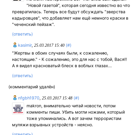
"Новой газетой", которая сегодня известно во что
превратилась. Теперь все будут обсуждать "зверства
кадыровцев", что добавляет нам ещё немного краски в
"чеченский пейзаж".
(ответить)
kasimir
,
(#)
25.03.2017 15:40
"Жертвы в обоих случаях были, к сожалению,
настоящие." - К сожалению, это для нас с тобой, Вася!!
А я видел красноватый блеск в воблых глазах...
(ответить)
(комментарий удалён)
nfgbh1970
,
(#)
25.03.2017 15:48
makron, внимательно читай новости, потом
комменты пиши. Убить могли ножами, который
тоже упоминались. А вот зачем террористам
муляжи взрывных устройств - неясно.
(ответить)