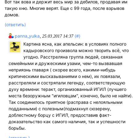
Вот так вова и держит весь мир за дебилов, продавая им
такую хню. Многие верят. Еще с 99 года, после взрывов
домов.
(ответить)
panna_yulka
,
(#)
25.03.2017 14:37
Картина ясна, как апельсин: в условиях полного
кадыровского произвола можно творить всё, что
угодно. Расстреляна группа людей, связанная
семейными и дружескими узами, чем-то вызвавшая
неприязнь главаря ( скорее всего, какими-нибудь
критическими высказываниями о нем), их повязали,
расстреляли и состряпали легенду, соответствующую
духу времени: теракт, организованный ИГИЛ (лучшего
места безоружным "игиловцам", конечно, было не найти).
Так соединилось приятное (расправа с нелояльными
подданными) с полезным(подмахнул сюзерену,
доблестному борцу с ИГИЛ, предоставив факт-
доказательство как самого наличия, так и успешности
борьбы.
(ответить)