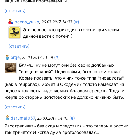
ещё не вполне протрезвемши...
(ответить)
panna_yulka
,
(#)
26.03.2017 14:33
Это первое, что приходит в голову при чтении
данной вести с полей:-)
(ответить)
orge
,
(#)
25.03.2017 13:59
Бля-я... ну не могут они без своих долбанных
"спецопераций". Поди пойми, "кто на ком стоял".
Кроме показать, что у них тоже типа "тираристы"
(как в гейропах). может и Окодемик толсто намекает на
недостаточность выделяемых Аллахом средств. Тогда и
жертв со стороны золотовских не должно никаких быть.
(ответить)
daruma1957
,
(#)
25.03.2017 14:41
Расстреливать без суда и следствия - это теперь в россии
так принято? И когда дума проголосовала?...