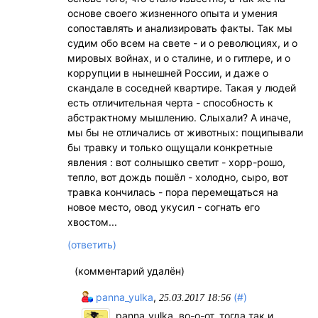
основе своего жизненного опыта и умения
сопоставлять и анализировать факты. Так мы
судим обо всем на свете - и о революциях, и о
мировых войнах, и о сталине, и о гитлере, и о
коррупции в нынешней России, и даже о
скандале в соседней квартире. Такая у людей
есть отличительная черта - способность к
абстрактному мышлению. Слыхали? А иначе,
мы бы не отличались от животных: пощипывали
бы травку и только ощущали конкретные
явления : вот солнышко светит - хорр-рошо,
тепло, вот дождь пошёл - холодно, сыро, вот
травка кончилась - пора перемещаться на
новое место, овод укусил - согнать его
хвостом...
(ответить)
(комментарий удалён)
panna_yulka
,
(#)
25.03.2017 18:56
panna_yulka, во-о-от, тогда так и