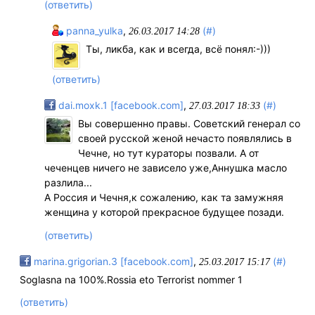
(ответить)
panna_yulka
,
(#)
26.03.2017 14:28
Ты, ликба, как и всегда, всё понял:-)))
(ответить)
dai.moxk.1 [facebook.com]
,
(#)
27.03.2017 18:33
Вы совершенно правы. Советский генерал со
своей русской женой нечасто появлялись в
Чечне, но тут кураторы позвали. А от
чеченцев ничего не зависело уже,Аннушка масло
разлила...
А Россия и Чечня,к сожалению, как та замужняя
женщина у которой прекрасное будущее позади.
(ответить)
marina.grigorian.3 [facebook.com]
,
(#)
25.03.2017 15:17
Soglasna na 100%.Rossia eto Terrorist nommer 1
(ответить)