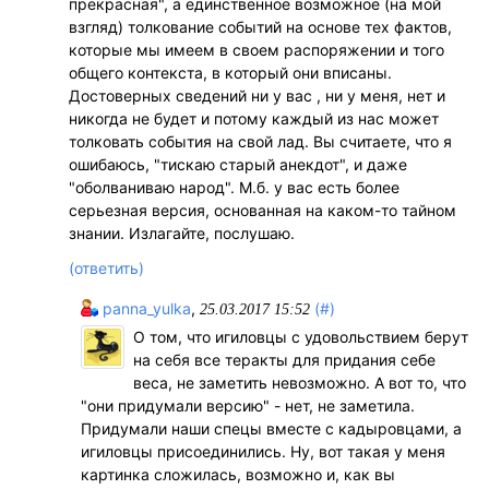
прекрасная", а единственное возможное (на мой
взгляд) толкование событий на основе тех фактов,
которые мы имеем в своем распоряжении и того
общего контекста, в который они вписаны.
Достоверных сведений ни у вас , ни у меня, нет и
никогда не будет и потому каждый из нас может
толковать события на свой лад. Вы считаете, что я
ошибаюсь, "тискаю старый анекдот", и даже
"оболваниваю народ". М.б. у вас есть более
серьезная версия, основанная на каком-то тайном
знании. Излагайте, послушаю.
(ответить)
panna_yulka
,
(#)
25.03.2017 15:52
О том, что игиловцы с удовольствием берут
на себя все теракты для придания себе
веса, не заметить невозможно. А вот то, что
"они придумали версию" - нет, не заметила.
Придумали наши спецы вместе с кадыровцами, а
игиловцы присоединились. Ну, вот такая у меня
картинка сложилась, возможно и, как вы