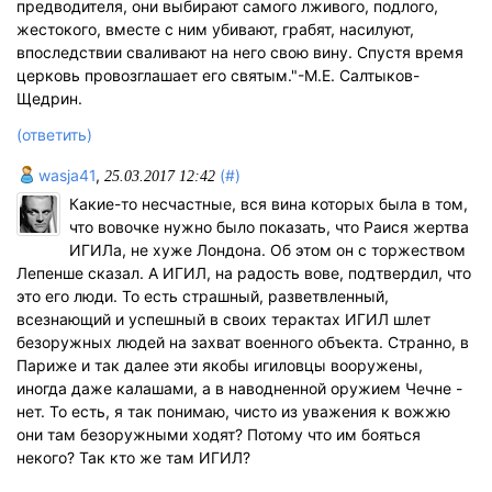
предводителя, они выбирают самого лживого, подлого,
жестокого, вместе с ним убивают, грабят, насилуют,
впоследствии сваливают на него свою вину. Спустя время
церковь провозглашает его святым."-М.Е. Салтыков-
Щедрин.
(ответить)
wasja41
,
(#)
25.03.2017 12:42
Какие-то несчастные, вся вина которых была в том,
что вовочке нужно было показать, что Раися жертва
ИГИЛа, не хуже Лондона. Об этом он с торжеством
Лепенше сказал. А ИГИЛ, на радость вове, подтвердил, что
это его люди. То есть страшный, разветвленный,
всезнающий и успешный в своих терактах ИГИЛ шлет
безоружных людей на захват военного объекта. Странно, в
Париже и так далее эти якобы игиловцы вооружены,
иногда даже калашами, а в наводненной оружием Чечне -
нет. То есть, я так понимаю, чисто из уважения к вожжю
они там безоружными ходят? Потому что им бояться
некого? Так кто же там ИГИЛ?