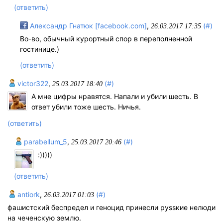
(ответить)
Александр Гнатюк [facebook.com]
,
(#)
26.03.2017 17:35
Во-во, обычный курортный спор в переполненной
гостинице.)
(ответить)
victor322
,
(#)
25.03.2017 18:40
А мне цифры нравятся. Напали и убили шесть. В
ответ убили тоже шесть. Ничья.
(ответить)
parabellum_5
,
(#)
25.03.2017 20:46
:)))))
(ответить)
antiork
,
(#)
26.03.2017 01:03
фашистский беспредел и геноцид принесли руssкие нелюди
на чеченскую землю.