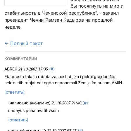
бы посягнуть на мир и
стабильность в Чеченской республике", - заявил
президент Чечни Рамзан Кадыров на прошлой
неделе.
← Полный текст
КОММЕНТАРИИ
ABREK
(#)
21.10.2007 17:35
Eta prosta takaja rabota,zasheshat jizn i pokoi grajdan.No
nekto etih rebjat nekogda neponemali.Zemlja im puham,AMIN.
(ответить)
(написано анонимно)
(#)
21.10.2007 21:40
nadeyus puha hvatit vsem
(ответить)
простой смертный
(#)
22.10.2007 02:25