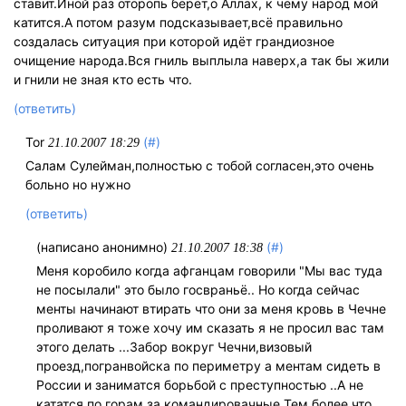
ставит.Иной раз оторопь берёт,о Аллах, к чему народ мой
катится.А потом разум подсказывает,всё правильно
создалась ситуация при которой идёт грандиозное
очищение народа.Вся гниль выплыла наверх,а так бы жили
и гнили не зная кто есть что.
(ответить)
Tor
(#)
21.10.2007 18:29
Салам Сулейман,полностью с тобой согласен,это очень
больно но нужно
(ответить)
(написано анонимно)
(#)
21.10.2007 18:38
Меня коробило когда афганцам говорили "Мы вас туда
не посылали" это было госвраньё.. Но когда сейчас
менты начинают втирать что они за меня кровь в Чечне
проливают я тоже хочу им сказать я не просил вас там
этого делать ...Забор вокруг Чечни,визовый
проезд,погранвойска по периметру а ментам сидеть в
России и заниматся борьбой с преступностью ..А не
кататся по горам за командировачные Тем более что