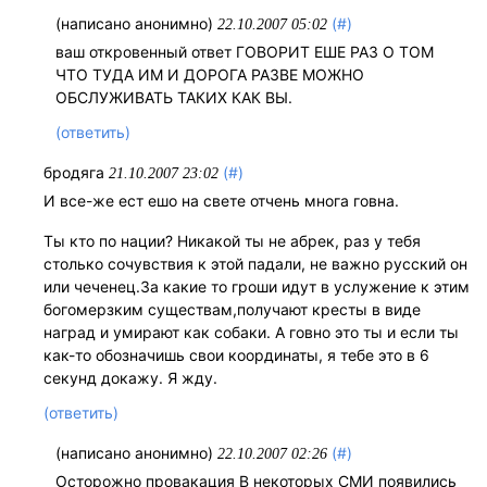
(написано анонимно)
(#)
22.10.2007 05:02
ваш откровенный ответ ГОВОРИТ ЕШЕ РАЗ О ТОМ
ЧТО ТУДА ИМ И ДОРОГА РАЗВЕ МОЖНО
ОБСЛУЖИВАТЬ ТАКИХ КАК ВЫ.
(ответить)
бродяга
(#)
21.10.2007 23:02
И все-же ест ешо на свете отчень многа говна.
Ты кто по нации? Никакой ты не абрек, раз у тебя
столько сочувствия к этой падали, не важно русский он
или чеченец.За какие то гроши идут в услужение к этим
богомерзким существам,получают кресты в виде
наград и умирают как собаки. А говно это ты и если ты
как-то обозначишь свои координаты, я тебе это в 6
секунд докажу. Я жду.
(ответить)
(написано анонимно)
(#)
22.10.2007 02:26
Осторожно провакация В некоторых СМИ появились