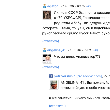
agafon
,
(#)
22.10.2012 09:02
Лично я СССР был почти диссиде
ст.70 УКРСФСР), "антисоветская 
родители и бабушки-дедушки дел
лохората - Хама, то, увы, он в подобн
рукоплескало срОку Пусси Райот, рук
(ответить)
angelina_41
,
(#)
22.10.2012 14:05
Что за дело, Анализатор???
(ответить)
petr.vershinin [facebook.com]
,
22.1
ANGELINA _41 , Вы пожалуйст
потом найдите в себе /честно
я же отметил : ничего личного -толь
(ответить)