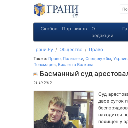
Скобов
Портников
От
Га
редакции
Грани.Ру
Общество
Право
Также:
Право
,
Политзеки
,
Спецслужбы
,
Украин
Пономарев
,
Виолетта Волкова
Басманный суд арестовал
21.10.2012
Cуд арестова
двое суток 
беспорядков
находится п
похищен у з