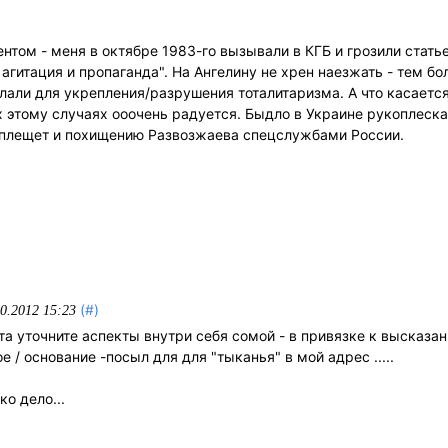
нтом - меня в октябре 1983-го вызывали в КГБ и грозили стать
агитация и пропаганда". На Ангелину не хрен наезжать - тем боле
али для укрепления/разрушения тоталитаризма. А что касается 
ых этому случаях ооочень радуется. Быдло в Украине рукоплеск
оплещет и похищению Развозжаева спецслужбами России.
(#)
0.2012 15:23
а уточните аспекты внутри себя сомой - в привязке к высказан
е / основание -посыл для для "тыканья" в мой адрес .....
ко дело...