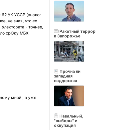
е 62 УК УССР (аналог
е, не зная, что ее
электората - точнее,
Ракетный террор
ало срОку МБХ,
в Запорожье
Прочна ли
западная
поддержка
ному мной , а уже
Навальный,
"выборы" и
оккупация