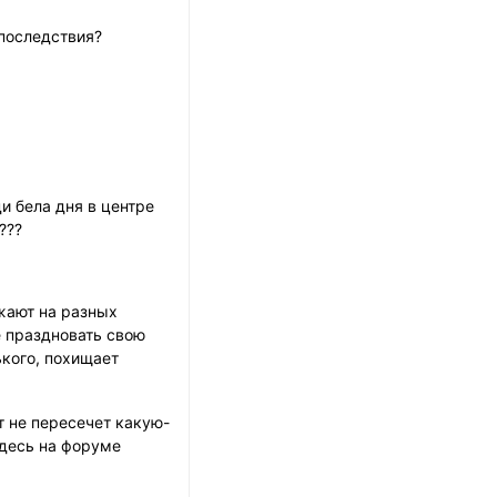
 последствия?
и бела дня в центре
???
жают на разных
е праздновать свою
ького, похищает
т не пересечет какую-
здесь на форуме