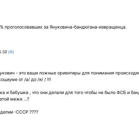
0% проголосовавших за Януковича-бандюгана-извращенца.
(#)
6:50
укович - это ваши ложные ориентиры для понимания происходя
иуме от /а/ до /я/ / !!!
ка и бабушка , что они делали для того чтобы не было ФСБ и б
этой меже ...?
вдепии -СССР ????