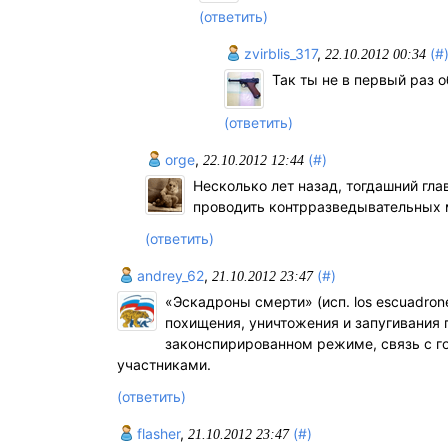
(ответить)
zvirblis_317
,
(#
22.10.2012 00:34
Так ты не в первый раз 
(ответить)
orge
,
(#)
22.10.2012 12:44
Несколько лет назад, тогдашний гла
проводить контрразведывательных м
(ответить)
andrey_62
,
(#)
21.10.2012 23:47
«Эскадроны смерти» (исп. los escuadro
похищения, уничтожения и запугивания 
законспирированном режиме, связь с г
участниками.
(ответить)
flasher
,
(#)
21.10.2012 23:47