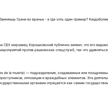
)
обвиняешь Грани во вранье - а где хоть один пример? Киздоболи
ва СБУ мерзавец Хорошковский публично заявил, что его ведомс
ероприятий против рашкинских спецслужб, так что удивляться
nes de la muerte) — подразделения, создаваемые или поощряем
преступников, оппозиции и враждебных элементов. Эта деятель
осударственными органами отрицается как самим государством,