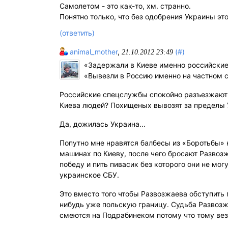
Самолетом - это как-то, хм. странно.
Понятно только, что без одобрения Украины это
(ответить)
animal_mother
,
(#)
21.10.2012 23:49
«Задержали в Киеве именно российские
«Вывезли в Россию именно на частном с
Российские спецслужбы спокойно разъезжают 
Киева людей? Похищеных вывозят за пределы У
Да, дожилась Украина...
Попутно мне нравятся балбесы из «Боротьбы» 
машинах по Киеву, после чего бросают Развоз
победу и пить пивасик без которого они не мог
украинское СБУ.
Это вместо того чтобы Развозжаева обступить п
нибудь уже польскую границу. Судьба Развозж
смеются на Подрабинеком потому что тому ве