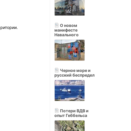
О новом
рритории.
манифесте
Навального
Черное море и
русский беспредел
Потери ВДВ и
опыт Геббельса