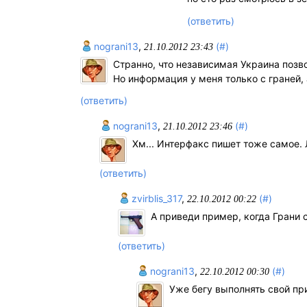
(ответить)
nоgrаni13
,
(#)
21.10.2012 23:43
Странно, что независимая Украина позв
Но информация у меня только с граней, а
(ответить)
nоgrаni13
,
(#)
21.10.2012 23:46
Хм... Интерфакс пишет тоже самое. 
(ответить)
zvirblis_317
,
(#)
22.10.2012 00:22
А приведи пример, когда Грани 
(ответить)
nоgrаni13
,
(#)
22.10.2012 00:30
Уже бегу выполнять свой при