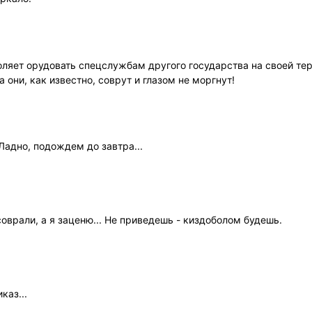
оляет орудовать спецслужбам другого государства на своей те
 они, как известно, соврут и глазом не моргнут!
Ладно, подождем до завтра...
соврали, а я заценю... Не приведешь - киздоболом будешь.
каз...