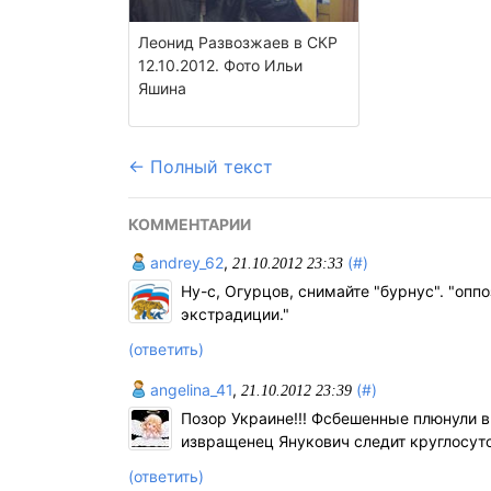
Леонид Развозжаев в СКР
12.10.2012. Фото Ильи
Яшина
← Полный текст
КОММЕНТАРИИ
andrey_62
,
(#)
21.10.2012 23:33
Ну-с, Огурцов, снимайте "бурнус". "о
экстрадиции."
(ответить)
angelina_41
,
(#)
21.10.2012 23:39
Позор Украине!!! Фсбешенные плюнули 
извращенец Янукович следит круглосуточ
(ответить)