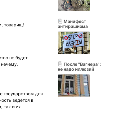
Манифест
м, товарищ!
антирашизма
тво не будет
 нечему.
После "Вагнера":
не надо иллюзий
ые государством для
ность ведётся в
 так и их