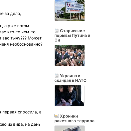
чё за дело,
 , а уже потом
Старческие
вас кто-то чем-то
порывы Путина и
 в вас тычу??? Может
Си
 меня необоснованно?
Украина и
скандал в НАТО
я первая спросила, а
Хроники
ракетного террора
каю из вида, на день