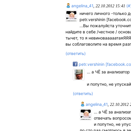
angelina_41
,
(#
22.10.2012 15:41
ничего личного -только де
petr.vershinin [facebook.
...Вы пожалуйста уточни
найдите в себе /честное / основ
тычет, то я невиновааааатаяЯЯЯЯ
вы соблаговолите на время раз
(ответить)
petr.vershinin [facebook.c
... а ЧЁ за анализатор
и попутно, не упускай
(ответить)
angelina_41
,
22.10.2012 
... а ЧЁ за анали
отвечать вопросом
и попутно, не упу
по сто раз смотрюсь в з