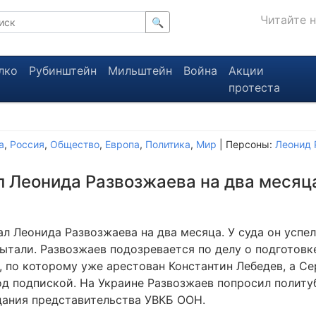
Читайте 
🔍
лко
Рубинштейн
Мильштейн
Война
Акции
протеста
а
,
Россия
,
Общество
,
Европа
,
Политика
,
Мир
| Персоны:
Леонид 
 Леонида Развозжаева на два месяц
л Леонида Развозжаева на два месяца. У суда он успел
пытали. Развозжаев подозревается по делу о подготов
, по которому уже арестован Константин Лебедев, а С
од подпиской. На Украине Развозжаев попросил полит
дания представительства УВКБ ООН.