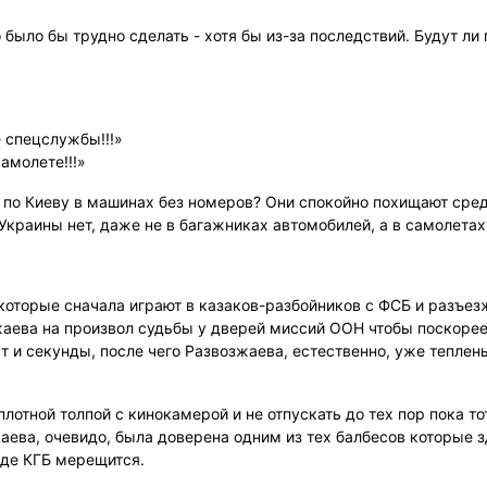
 было бы трудно сделать - хотя бы из-за последствий. Будут ли
 спецслужбы!!!»
амолете!!!»
по Киеву в машинах без номеров? Они спокойно похищают сред
краины нет, даже не в багажниках автомобилей, а в самолетах
которые сначала играют в казаков-разбойников с ФСБ и разъез
жаева на произвол судьбы у дверей миссий ООН чтобы поскоре
ут и секунды, после чего Развозжаева, естественно, уже теплен
лотной толпой с кинокамерой и не отпускать до тех пор пока то
аева, очевидо, была доверена одним из тех балбесов которые 
зде КГБ мерещится.