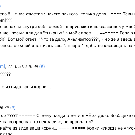
)
ло !!!...я же отметил : ничего личного -только дело... ==== Таки 
com]???
те аспекты внутри себя сомой - в привязке к высказанному мной
ание -посыл для для "тыканья" в мой адрес ..... ======= Если в 
Я. Вот мой ответ: "Что за дело, Анализатор???", - и хде я здесь
говора со мной отключать ваш "аппарат", дабы не клевещать на
om]
,
(#)
22.10.2012 18:49
 ?????
те из вида ваши корни....
(#)
20:39
затор ????? ====== Отвечу, когда ответите ЧЁ за дело. Вообще-то 
 на вопрос как-то некрасиво, не правда ли?
скайте из вида ваши корни....========== Корни никогда не упус
еркало.