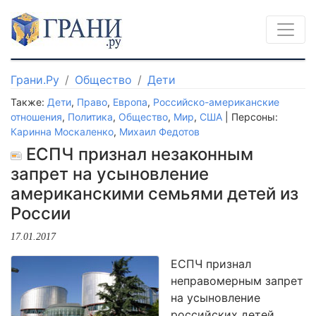
Грани.Ру
Общество
Дети
Также:
Дети
,
Право
,
Европа
,
Российско-американские
отношения
,
Политика
,
Общество
,
Мир
,
США
| Персоны:
Каринна Москаленко
,
Михаил Федотов
ЕСПЧ признал незаконным
запрет на усыновление
американскими семьями детей из
России
17.01.2017
ЕСПЧ признал
неправомерным запрет
на усыновление
российских детей