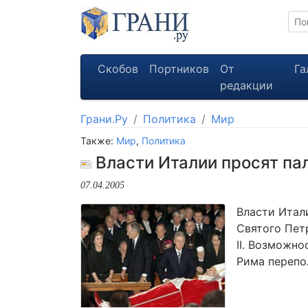
Скобов
Портников
От
Га
редакции
Грани.Ру
Политика
Мир
Также:
Мир
,
Политика
Власти Италии просят пал
07.04.2005
Власти Итал
Святого Пет
II. Возможн
Рима перепо