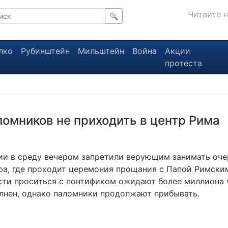
Читайте 
🔍
лко
Рубинштейн
Мильштейн
Война
Акции
протеста
омников не приходить в центр Рима
ии в среду вечером запретили верующим занимать оче
ра, где проходит церемония прощания с Папой Римск
ости проситься с понтификом ожидают более миллиона 
лнен, однако паломники продолжают прибывать.