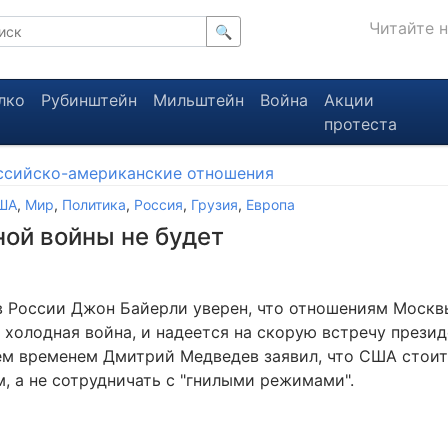
Читайте 
🔍
лко
Рубинштейн
Мильштейн
Война
Акции
протеста
ссийско-американские отношения
ША
,
Мир
,
Политика
,
Россия
,
Грузия
,
Европа
ой войны не будет
 России Джон Байерли уверен, что отношениям Москв
 холодная война, и надеется на скорую встречу презид
Тем временем Дмитрий Медведев заявил, что США стоит
, а не сотрудничать с "гнилыми режимами".