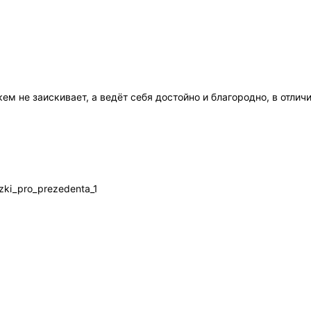
кем не заискивает, а ведёт себя достойно и благородно, в отлич
zki_pro_prezedenta_1