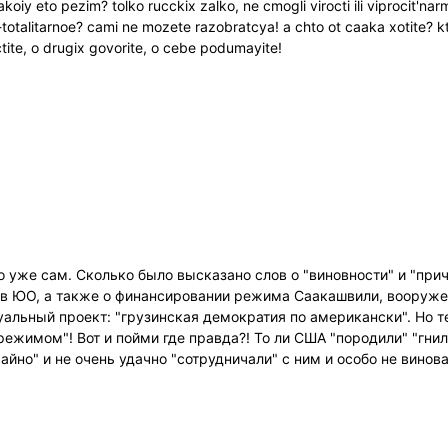
koiy eto pezim? tolko rucckix zalko, ne cmogli virocti ili viprocit'nar
o-totalitarnoe? cami ne mozete razobratcya! a chto ot caaka xotite? kto
tite, o drugix govorite, o cebe podumayite!
 уже сам. Сколько было высказано слов о "виновности" и "при
в ЮО, а также о финансировании режима Саакашвили, вооружен
туальный проект: "грузинская демократия по американски". Но 
режимом"! Вот и пойми где правда?! То ли США "породили" "гни
чайно" и не очень удачно "сотрудничали" с ним и особо не винов