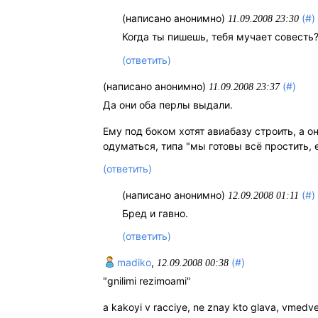
(написано анонимно)
(#)
11.09.2008 23:30
Когда ты пишешь, тебя мучает совесть
(ответить)
(написано анонимно)
(#)
11.09.2008 23:37
Да они оба перлы выдали.
Ему под боком хотят авиабазу строить, а о
одуматься, типа "мы готовы всё простить,
(ответить)
(написано анонимно)
(#)
12.09.2008 01:11
Бред и гавно.
(ответить)
madiko
,
(#)
12.09.2008 00:38
"gnilimi rezimoami"
a kakoyi v racciye, ne znay kto glava, vmed