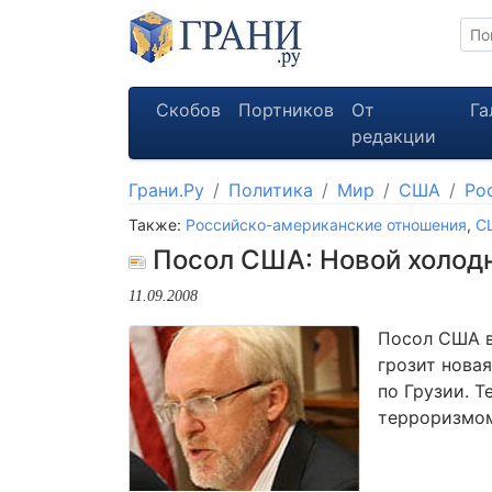
Скобов
Портников
От
Га
редакции
Грани.Ру
Политика
Мир
США
Ро
Также:
Российско-американские отношения
,
С
Посол США: Новой холодн
11.09.2008
Посол США в
грозит новая
по Грузии. 
терроризмом