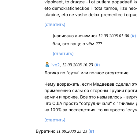
vipolnaet, to drugoe - i ot putlera popadaet! ka
eto demokraticheckoe ili totalitarnoe, ilize ne
ukraine, eto ne vashe delo> premeritec i otpuc
(ответить)
(написано анонимно)
(#)
12.09.2008 01:06
бля, это ваще о чём ???
(ответить)
live2
,
(#)
12.09.2008 16:23
Логика по "сути" или полное отсутствие
Чему возражать, если Медведев сделал это
применению силы со стороны Грузии проти
армии и прочее. Все это называлось - вир
что США просто "сотрудничали" с "гнилым 
на 100% за последствия, то ли просто "слу
(ответить)
Буратино
(#)
11.09.2008 23:23