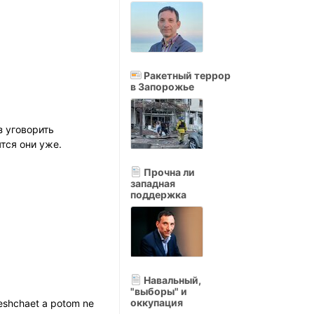
Ракетный террор
в Запорожье
з уговорить
тся они уже.
Прочна ли
западная
поддержка
Навальный,
"выборы" и
оккупация
beshchaet a potom ne