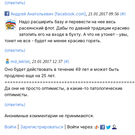
(ответить)
Андрей Анатольевич [facebook.com]
,
(#)
21.01.2017 09:56
Надо расширить базу и перевести на нее весь
расеянский флот. Дабы по давней традиции красиво
затопить его на входе в бухту. А что не утонет - увы,
тонет не все - будет не менее красиво гореть.
(ответить)
md_lekter
,
(#)
21.01.2017 12:37
Оно будет действовать в течение 49 лет и может быть
продлено еще на 25 лет.
================================================
Да они не просто оптимисты, а какие-то патологические
оптимисты.
(ответить)
Анонимные комментарии не принимаются.
Войти
|
Зарегистрироваться
| Войти через: