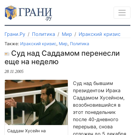
Грани.Ру
Политика
Мир
Иракский кризис
Также:
Иракский кризис
,
Мир
,
Политика
Суд над Саддамом перенесли
еще на неделю
28.11.2005
Суд над бывшим
президентом Ирака
Саддамом Хусейном,
возобновившийся в
этот понедельник
после 40-дневного
перерыва, снова
Саддам Хусейн на
отложен до 5 декабря.