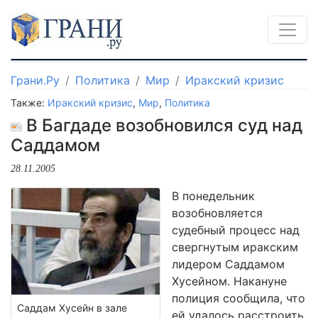
Грани.Ру
Политика
Мир
Иракский кризис
Также:
Иракский кризис
,
Мир
,
Политика
В Багдаде возобновился суд над
Саддамом
28.11.2005
В понедельник
возобновляется
судебный процесс над
свергнутым иракским
лидером Саддамом
Хусейном. Накануне
полиция сообщила, что
Саддам Хусейн в зале
ей удалось расстроить