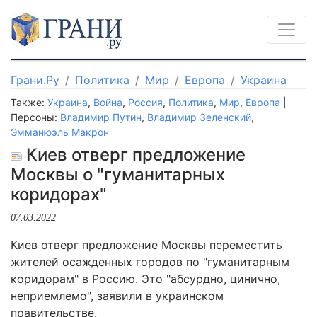
Грани.Ру
Политика
Мир
Европа
Украина
Также:
Украина
,
Война
,
Россия
,
Политика
,
Мир
,
Европа
|
Персоны:
Владимир Путин
,
Владимир Зеленский
,
Эмманюэль Макрон
Киев отверг предложение
Москвы о "гуманитарных
коридорах"
07.03.2022
Киев отверг предложение Москвы переместить
жителей осажденных городов по "гуманитарным
коридорам" в Россию. Это "абсурдно, цинично,
неприемлемо", заявили в украинском
правительстве.