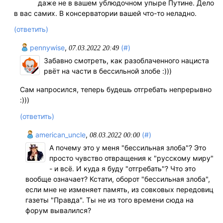
даже не в вашем ублюдочном упыре Путине. Дело
в вас самих. В консерватории вашей что-то неладно.
(ответить)
pennywise
,
(#)
07.03.2022 20:49
Забавно смотреть, как разоблаченного нациста
рвёт на части в бессильной злобе :)))
Сам напросился, теперь будешь отгребать непрерывно
:)))
(ответить)
american_uncle
,
(#)
08.03.2022 00:00
А почему это у меня "бессильная злоба"? Это
просто чувство отвращения к "русскому миру"
- и всё. И куда я буду "отгребать"? Что это
вообще означает? Кстати, оборот "бессильная злоба",
если мне не изменяет память, из совковых передовиц
газеты "Правда". Ты не из того времени сюда на
форум вывалился?