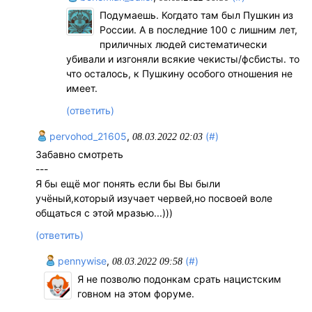
Подумаешь. Когдато там был Пушкин из
России. А в последние 100 с лишним лет,
приличных людей систематически
убивали и изгоняли всякие чекисты/фсбисты. то
что осталось, к Пушкину особого отношения не
имеет.
(ответить)
pervohod_21605
,
(#)
08.03.2022 02:03
Забавно смотреть
---
Я бы ещё мог понять если бы Вы были
учёный,который изучает червей,но посвоей воле
общаться с этой мразью...)))
(ответить)
pennywise
,
(#)
08.03.2022 09:58
Я не позволю подонкам срать нацистским
говном на этом форуме.