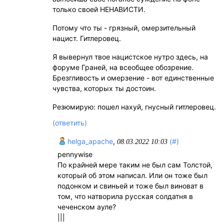
только своей НЕНАВИСТИ.
Потому что ты - грязный, омерзительный
нацист. Гитлеровец.
Я вывернул твое нацистское нутро здесь, на
форуме Граней, на всеобщее обозрение.
Брезгливость и омерзение - вот единственные
чувства, которых ты достоин.
Резюмирую: пошел нахуй, гнусный гитлеровец.
(ответить)
helga_apache
,
(#)
08.03.2022 10:03
pennywise
По крайней мере таким не был сам Толстой,
который об этом написал. Или он тоже был
подонком и свиньей и тоже был виноват в
том, что натворила русская солдатня в
чеченском ауле?
|||