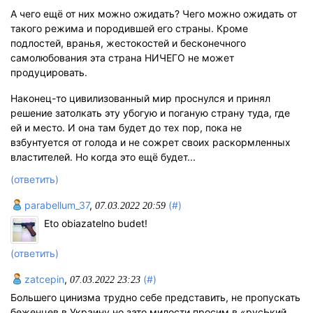
А чего ещё от них можно ожидать? Чего можно ожидать от
такого режима и породившей его страны. Кроме
подлостей, вранья, жестокостей и бесконечного
самолюбования эта страна НИЧЕГО не может
продуцировать.
Наконец-то цивилизованный мир проснулся и принял
решение затолкать эту убогую и поганую страну туда, где
ей и место. И она там будет до тех пор, пока не
взбунтуется от голода и не сожрет своих раскормленных
властителей. Но когда это ещё будет...
(ответить)
parabellum_37
,
(#)
07.03.2022 20:59
Eto obiazatelno budet!
(ответить)
zatcepin
,
(#)
07.03.2022 23:23
Большего цинизма трудно себе представить, не пропускать
беженцев в Украину,но зато милости просим в «русЬкий