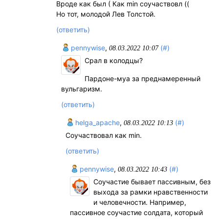
Вроде как был ( Как min соучаствовл ((
Но тот, молодой Лев Толстой.
(ответить)
pennywise
,
(#)
08.03.2022 10:07
Срал в колодцы?
Пардоне-муа за преднамеренный
вульгаризм.
(ответить)
helga_apache
,
(#)
08.03.2022 10:13
Соучаствовал как min.
(ответить)
pennywise
,
(#)
08.03.2022 10:43
Соучастие бывает пассивным, без
выхода за рамки нравственности
и человечности. Например,
пассивное соучастие солдата, который