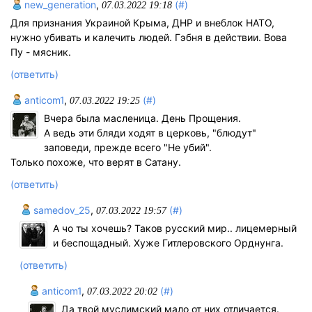
new_generation
,
(#)
07.03.2022 19:18
Для признания Украиной Крыма, ДНР и внеблок НАТО,
нужно убивать и калечить людей. Гэбня в действии. Вова
Пу - мясник.
(ответить)
anticom1
,
(#)
07.03.2022 19:25
Вчера была масленица. День Прощения.
А ведь эти бляди ходят в церковь, "блюдут"
заповеди, прежде всего "Не убий".
Только похоже, что верят в Сатану.
(ответить)
samedov_25
,
(#)
07.03.2022 19:57
А чо ты хочешь? Таков русский мир.. лицемерный
и беспощадный. Хуже Гитлеровского Орднунга.
(ответить)
anticom1
,
(#)
07.03.2022 20:02
Да твой муслимский мало от них отличается.