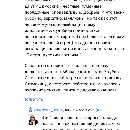
ДРУГИЕ русские - честные, гуманные,
порядочные, справедливые. Добрые. И что таких
русских, вероятно, миллионы. Но так как этот
человек - убежденный нацист, ему
идеологически удобнее притвориться
невежественным горцем (тем более что он и сам
невежественный горец) и надсадно вопить,
вытаращив налившиеся кровью и дерьмом глаза:
"Смерть русским свиньям!"
Сказанное относится не только к подонку
дядюшке из штата Айова, с которым всё хуёво.
Сказанное в полной мере относится и к подонку
Стомахину, с которого, собственно, и началось
публичное снятие штанов с дядюшки-нациста.
(ответить)
american_uncle
,
(#)
08.03.2022 05:57
Эти "необразованные горцы" гораздо
более человечны в своей дикости, чем
поганая русская литературная тусовка.