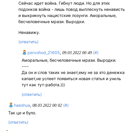
Сейчас идет война. Гибнут люди. Но для этих
подонков война - лишь повод выплеснуть ненависть
и выкрикнуть нацистские лозунги. Аморальные,
бесчеловечные мрази. Выродки.
Ненавижу.
(ответить)
pervohod_21605
,
(#)
09.03.2022 00:49
Аморальные, бесчеловечные мрази. Выродки.
----
Да он и слов таких не знает,ему не за это денежка
капает,не успеет появиться новая статья и ункль
тут как тут-работа.)))
(ответить)
haeshua
,
(#)
08.03.2022 00:02
Так це и було.
(ответить)