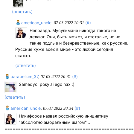
(ответить)
american_uncle
,
(#)
07.03.2022 20:31
Неправда. Мусульмане никогда такого не
делают. Они, быть может, и отсталые, но не
такие подлые и безнравственные, как русские.
Русские хуже всех в мире - это любой сегодня
скажет.
(ответить)
parabellum_37
,
(#)
07.03.2022 20:31
Samedyc, posylai ego nax :)
(ответить)
american_uncle
,
(#)
07.03.2022 20:34
Никифоров назвал российскую инициативу
"абсолютно аморальным шагом"...
================================================