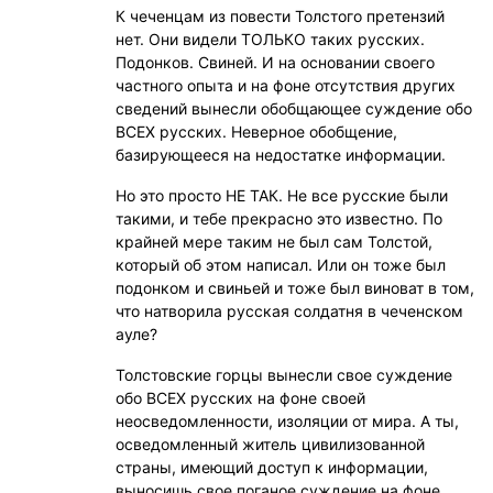
К чеченцам из повести Толстого претензий
нет. Они видели ТОЛЬКО таких русских.
Подонков. Свиней. И на основании своего
частного опыта и на фоне отсутствия других
сведений вынесли обобщающее суждение обо
ВСЕХ русских. Неверное обобщение,
базирующееся на недостатке информации.
Но это просто НЕ ТАК. Не все русские были
такими, и тебе прекрасно это известно. По
крайней мере таким не был сам Толстой,
который об этом написал. Или он тоже был
подонком и свиньей и тоже был виноват в том,
что натворила русская солдатня в чеченском
ауле?
Толстовские горцы вынесли свое суждение
обо ВСЕХ русских на фоне своей
неосведомленности, изоляции от мира. А ты,
осведомленный житель цивилизованной
страны, имеющий доступ к информации,
выносишь свое поганое суждение на фоне