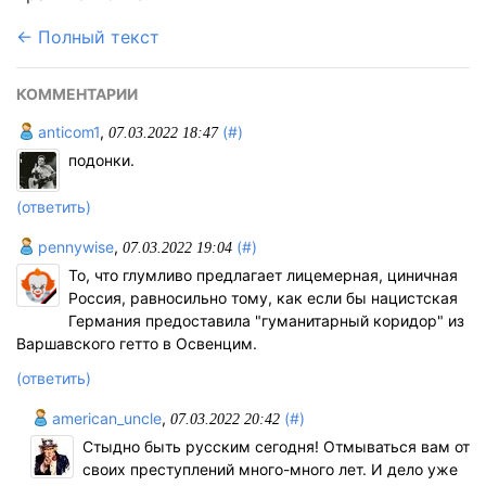
← Полный текст
КОММЕНТАРИИ
anticom1
,
(#)
07.03.2022 18:47
подонки.
(ответить)
pennywise
,
(#)
07.03.2022 19:04
То, что глумливо предлагает лицемерная, циничная
Россия, равносильно тому, как если бы нацистская
Германия предоставила "гуманитарный коридор" из
Варшавского гетто в Освенцим.
(ответить)
american_uncle
,
(#)
07.03.2022 20:42
Стыдно быть русским сегодня! Отмываться вам от
своих преступлений много-много лет. И дело уже