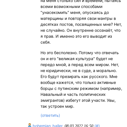
на меня столько сил и времени, пытаясь
всеми возможными способами
"унасекомить" меня, опускаясь до
матерщины и повторяя свои мантры в
десятках постов, посвященных мне? Нет,
не случайно. Он внутренне осознаёт, что
я прав. И именно это его выводит из
себя.
Но это бесполезно. Потому что отвечать
он и его "великая культура" будет не
передо мной, а перед всем миром. Нет,
не юридически, не в суде, а морально.
Его будут презирать как русского. Мне
вообще кажется, что только активные
борцы с путинским режимом (например,
Навальный и часть политических
эмигрантов) избегут этой участи. Увы,
так устроен мир.
(ответить)
bohemian_baller
,
(#)
08.03.2022 16:50