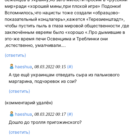
мир»ради «хорошей мины,при плохой игре» Подонки!
Вспомнилось,что нацисты тоже создали «образцово-
показательный концлагерь»,кажется «Терезиенштадт»,
чтобы пустить пыль в глаза мировой общественности ,где
заключённым евреям было «хорошо «.Про дымившие в
это-же время печи Освенцима и Треблинки они
,естественно, умалчивали….
(ответить)
haeshua
,
(#)
08.03.2022 00:15
А где ещё украинцам отведать сыра из пальмового
маргарина, подчэревок из сои?
(ответить)
(комментарий удалён)
haeshua
,
(#)
08.03.2022 00:17
Дошло до тролля пригожинского?
(ответить)