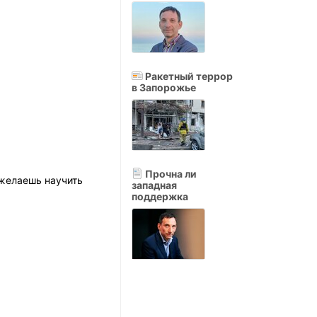
Ракетный террор
в Запорожье
Прочна ли
 желаешь научить
западная
поддержка