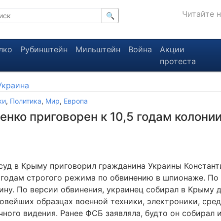
Читайте 
🔍
лко
Рубинштейн
Мильштейн
Война
Акции
протеста
Украина
ки
,
Политика
,
Мир
,
Европа
ко приговорен к 10,5 годам колонии
суд в Крыму приговорил гражданина Украины Констант
 годам строгого режима по обвинению в шпионаже. П
вину. По версии обвинения, украинец собирал в Крыму 
новейших образцах военной техники, электроники, сред
чного видения. Ранее ФСБ заявляла, будто он собирал 