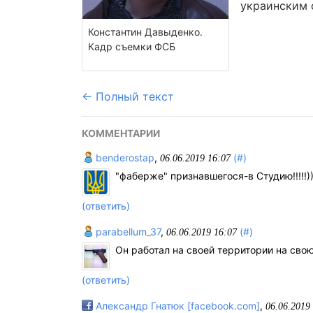
украинским 
Константин Давыденко.
Кадр съемки ФСБ
← Полный текст
КОММЕНТАРИИ
benderostap
,
(#)
06.06.2019 16:07
"фаберже" признавшегося-в Студию!!!!!))
(ответить)
parabellum_37
,
(#)
06.06.2019 16:07
Он работал на своей территории на свою
(ответить)
Александр Гнатюк [facebook.com]
,
06.06.2019