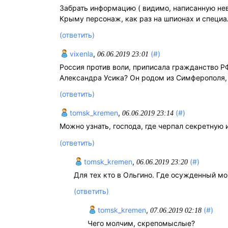
Забрать информацию ( видимо, написанную нев
Крыму персонаж, как раз на шпионах и специ
(ответить)
vixenla
,
(#)
06.06.2019 23:01
Россия против воли, приписала гражданство Р
Александра Усика? Он родом из Симферополя, 
(ответить)
tomsk_kremen
,
(#)
06.06.2019 23:14
Можно узнать, господа, где черпал секретну
(ответить)
tomsk_kremen
,
(#)
06.06.2019 23:20
Для тех кто в Ольгино. Где осужденный м
(ответить)
tomsk_kremen
,
(#)
07.06.2019 02:18
Чего молчим, скрепомыслые?