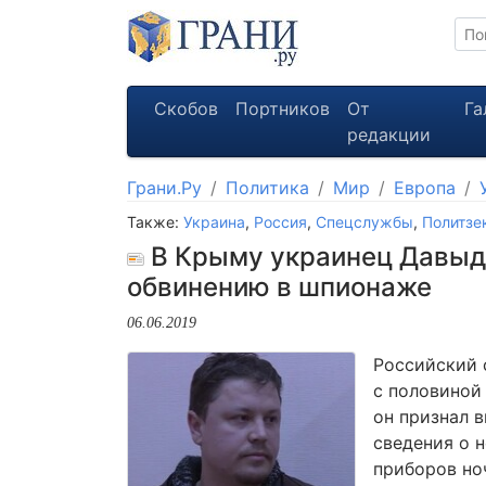
Скобов
Портников
От
Га
редакции
Грани.Ру
Политика
Мир
Европа
Также:
Украина
,
Россия
,
Спецслужбы
,
Политзе
В Крыму украинец Давыден
обвинению в шпионаже
06.06.2019
Российский 
с половиной
он признал 
сведения о 
приборов но