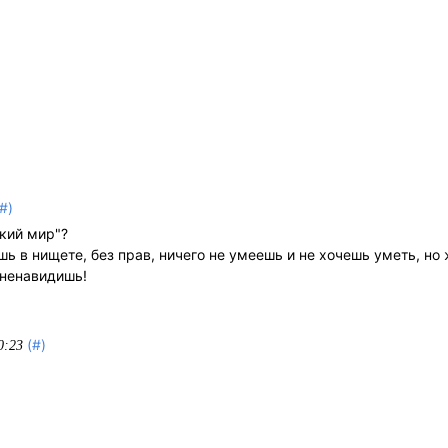
(#)
ький мир"?
шь в нищете, без прав, ничего не умеешь и не хочешь уметь, но
 ненавидишь!
(#)
0:23