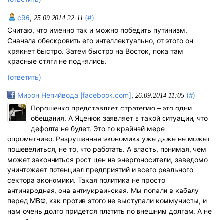
c96
,
(#)
25.09.2014 22:11
Считаю, что именно так и можно победить путинизм.
Сначала обескровить его интеллектуально, от этого он
крякнет быстро. Затем быстро на Восток, пока там
красные стяги не поднялись.
(ответить)
Мирон Непийвода [facebook.com]
,
(#)
26.09.2014 11:05
Порошенко представляет стратегию – это одни
обещания. А Яценюк заявляет в такой ситуации, что
дефолта не будет. Это по крайней мере
опрометчиво. Разрушенная экономика уже даже не может
пошевелиться, не то, что работать. А власть, понимая, чем
может закончиться рост цен на энергоносители, заведомо
уничтожает потенциал предприятий и всего реального
сектора экономики. Такая политика не просто
антинародная, она антиукраинская. Мы попали в кабалу
перед МВФ, как против этого не выступали коммунисты, и
нам очень долго придется платить по внешним долгам. А не