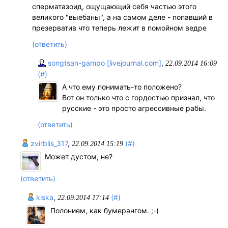
сперматазоид, ощущающий себя частью этого
великого "выебаны", а на самом деле - попавший в
презерватив что теперь лежит в помойном ведре
(ответить)
songtsan-gampo [livejournal.com]
,
22.09.2014 16:09
(#)
А что ему понимать-то положено?
Вот он только что с гордостью признал, что
русские - это просто агрессивные рабы.
(ответить)
zvirblis_317
,
(#)
22.09.2014 15:19
Может дустом, не?
(ответить)
kiska
,
(#)
22.09.2014 17:14
Полонием, как бумерангом. ;-)