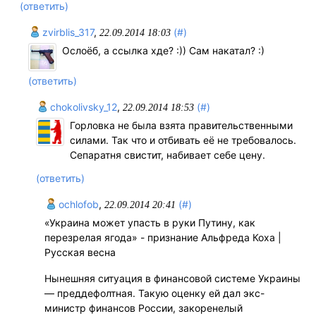
(ответить)
zvirblis_317
,
(#)
22.09.2014 18:03
Ослоёб, а ссылка хде? :)) Сам накатал? :)
(ответить)
chokolivsky_12
,
(#)
22.09.2014 18:53
Горловка не была взята правительственными
силами. Так что и отбивать её не требовалось.
Сепаратня свистит, набивает себе цену.
(ответить)
ochlofob
,
(#)
22.09.2014 20:41
«Украина может упасть в руки Путину, как
перезрелая ягода» - признание Альфреда Коха |
Русская весна
Нынешняя ситуация в финансовой системе Украины
— преддефолтная. Такую оценку ей дал экс-
министр финансов России, закоренелый