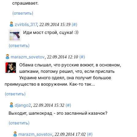
спрашивает.
(ответить)
zvirblis_317
,
(#)
22.09.2014 15:19
Иди мост строй, сцука! :))
(ответить)
marazm_sovetov
,
(#)
22.09.2014 12:10
Обама слышал, что русские воюют, в основном,
шапками, поэтому решил, что, если прислать
Украине много одеял, она получит большое
преимущество в вооружении. Как-то так...
(ответить)
django2
,
(#)
22.09.2014 15:32
Выходит, шапкокрад - это засланный казачок?
(ответить)
marazm_sovetov
,
(#)
22.09.2014 17:02