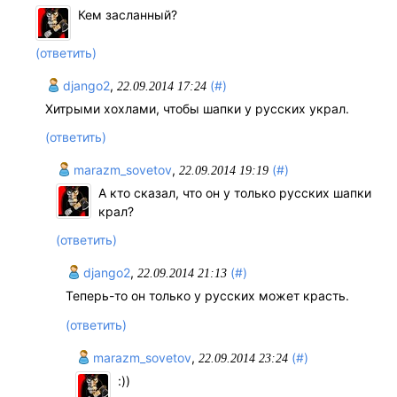
Кем засланный?
(ответить)
django2
,
(#)
22.09.2014 17:24
Хитрыми хохлами, чтобы шапки у русских украл.
(ответить)
marazm_sovetov
,
(#)
22.09.2014 19:19
А кто сказал, что он у только русских шапки
крал?
(ответить)
django2
,
(#)
22.09.2014 21:13
Теперь-то он только у русских может красть.
(ответить)
marazm_sovetov
,
(#)
22.09.2014 23:24
:))