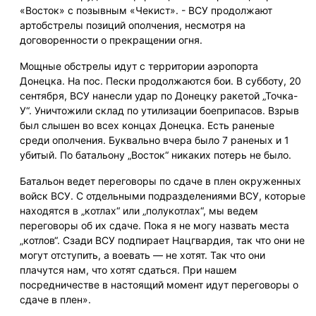
«Восток» с позывным «Чекист». - ВСУ продолжают
артобстрелы позиций ополчения, несмотря на
договоренности о прекращении огня.
Мощные обстрелы идут с территории аэропорта
Донецка. На пос. Пески продолжаются бои. В субботу, 20
сентября, ВСУ нанесли удар по Донецку ракетой „Точка-
У“. Уничтожили склад по утилизации боеприпасов. Взрыв
был слышен во всех концах Донецка. Есть раненые
среди ополчения. Буквально вчера было 7 раненых и 1
убитый. По батальону „Восток“ никаких потерь не было.
Батальон ведет переговоры по сдаче в плен окруженных
войск ВСУ. С отдельными подразделениями ВСУ, которые
находятся в „котлах“ или „полукотлах“, мы ведем
переговоры об их сдаче. Пока я не могу назвать места
„котлов“. Сзади ВСУ подпирает Нацгвардия, так что они не
могут отступить, а воевать — не хотят. Так что они
плачутся нам, что хотят сдаться. При нашем
посредничестве в настоящий момент идут переговоры о
сдаче в плен».