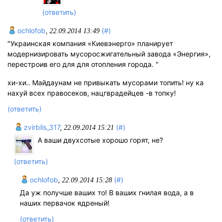
(ответить)
ochlofob
,
(#)
22.09.2014 13:49
"Украинская компания «Киевэнерго» планирует
модернизировать мусоросжигательный завода «Энергия»,
перестроив его для для отопления города. "
хи-хи.. Майдаунам не привыкать мусорами топить! ну ка
нахуй всех правосеков, нацгврадейцев -в топку!
(ответить)
zvirblis_317
,
(#)
22.09.2014 15:21
А ваши двухсотые хорошо горят, не?
(ответить)
ochlofob
,
(#)
22.09.2014 15:28
Да уж получше ваших то! В ваших гнилая вода, а в
наших первачок ядреный!
(ответить)