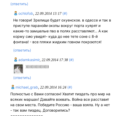
(ответить)
ochlofob
,
(#)
22.09.2014 13:17
Не говори! Зрелище будет охуенское. в одессе и так в
приступе паранойи окопы вокруг порта хуярят и
какие-то замшелые пво в полях расставляют... А как
корму сию увидят- куда до нее тете соне с 8-й
фонтана! - все пляжи жидким говном покроются!
(ответить)
adamkasimir
,
(#)
22.09.2014 17:38
))))))))))))))))))
(ответить)
michael_grab
,
(#)
22.09.2014 16:24
Полностью с Вами согласен! Хватит пиздеть про мир на
всяких маршах! Давайте воевать. Война все расставит
на свои места. Победите Россию - ваша взяла. Ну а нет
- так вам пиздец. Договорились?
==============