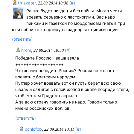
truakater
,
(#)
22.09.2014 10:38
Рашке будет пиздец и без войны. Много чести
воевать серьезно с ластоногими. Вас надо
пинками и газеткой по мордопысам гнать в три
шеи поближе к сортиру на задворках цивилизации.
(ответить)
hrom
,
(#)
22.09.2014 10:50
Победите Россию - ваша взяла
++++++++++++++++++
Что значит победите Россию? Россия не желает
воевать с братским народом.
Путлер хочет воевать вот он пусть берет всю свою
шваль и садится с голой жопой в окопе посреди степи,
чтоб его там Градом накрыло.
А за всю страну говорить не надо. Говори только
имени российских дол..ов.
(ответить)
ochlofob
,
(#)
22.09.2014 13:11