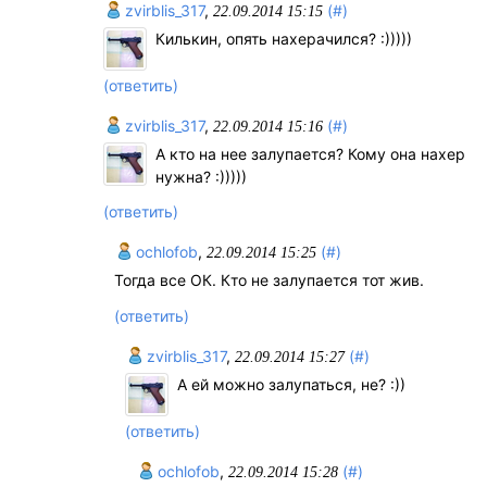
zvirblis_317
,
(#)
22.09.2014 15:15
Килькин, опять нахерачился? :)))))
(ответить)
zvirblis_317
,
(#)
22.09.2014 15:16
А кто на нее залупается? Кому она нахер
нужна? :)))))
(ответить)
ochlofob
,
(#)
22.09.2014 15:25
Тогда все ОК. Кто не залупается тот жив.
(ответить)
zvirblis_317
,
(#)
22.09.2014 15:27
А ей можно залупаться, не? :))
(ответить)
ochlofob
,
(#)
22.09.2014 15:28