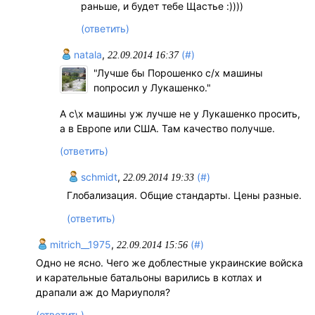
раньше, и будет тебе Щастье :))))
(ответить)
natala
,
(#)
22.09.2014 16:37
"Лучше бы Порошенко с/х машины
попросил у Лукашенко."
А с\х машины уж лучше не у Лукашенко просить,
а в Европе или США. Там качество получше.
(ответить)
schmidt
,
(#)
22.09.2014 19:33
Глобализация. Общие стандарты. Цены разные.
(ответить)
mitrich__1975
,
(#)
22.09.2014 15:56
Одно не ясно. Чего же доблестные украинские войска
и карательные батальоны варились в котлах и
драпали аж до Мариуполя?
(ответить)