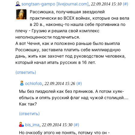
songtsan-gampo [livejournal.com]
,
(#)
22.09.2014 15:10
Рассиюшка, получившая звездюлей
практически во ВСЕХ войнах, которые она вела
в 20 в., наконец-то нашла себе противника по
плечу - Грузию и решила свой комплекс
неполноценности подлечиться.
А вот Чечня, как и положено раньше было выипла
Россиюшку, заставила платить себе миллиардную
дань, жить как захочет под руководством человека,
который начал ипать русских в 16 лет.
(ответить)
ochlofob
,
(#)
22.09.2014 15:26
Мы без пиздюлей как без пряников. А потом хуяк-
еблысь и опять русский флаг над чужой столицей....
Как так?
(ответить)
bis_ima
,
(#)
22.09.2014 15:30
Но очкообу этого не понять, потому что он -