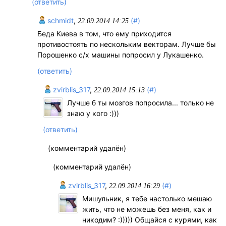
(ответить)
schmidt
,
(#)
22.09.2014 14:25
Беда Киева в том, что ему приходится
противостоять по нескольким векторам. Лучше бы
Порошенко с/х машины попросил у Лукашенко.
(ответить)
zvirblis_317
,
(#)
22.09.2014 15:13
Лучше б ты мозгов попросила... только не
знаю у кого :)))
(ответить)
(комментарий удалён)
(комментарий удалён)
zvirblis_317
,
(#)
22.09.2014 16:29
Мишульник, я тебе настолько мешаю
жить, что не можешь без меня, как и
никодим? :))))) Общайся с курями, как