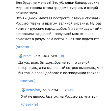
Бля буду, не желает! Это ублюдки бандеровские
мирные города стали градами хуярить и людей
заживо жечь.
Это яйценюх мечтает построить стену и обозвать
Россию главным врагом великой украины. Ну раз
хотите - русские народ добрый и великодушный -
попросили пиздюлей - получите! может оно и
поможет в разум вам войти. а нет так подохните.
(ответить)
hrom
,
(#)
22.09.2014 14:05
Да уж, всех бы дол...бов не то что стеной
отгородить, а на отдельный остров выселить, что
бы там о своей доброте и великодушии гавкали.
(ответить)
ochlofob
,
(#)
22.09.2014 15:08
Хуй не вырос, браток, на Россию залупаться.
(ответить)