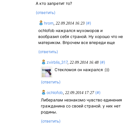
А кто запретит то?
(ответить)
hrom
,
(#)
22.09.2014 16:23
ochlofob нажрался мухоморов и
вообразил себя страной. Ну хорошо что не
материком. Впрочем все впереди еще
(ответить)
zvirblis_317
,
(#)
22.09.2014 16:48
Стекломоя он нажрался :)))
(ответить)
ochlofob
,
(#)
22.09.2014 17:27
Либералам незнакомо чувство единения
гражданина со своей страной. у них нет
родины.
(ответить)