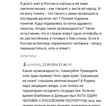
Я долго жил в России и хорошо и её знаю
(непонаслышке - как говорят у вас)и её народ. И
не могу понять - что такого с вами произошло в
последний десяток лет ? Полная подмена
понятий. Куда подевались остатки здравого
смысла, откуда такая кровожадность? Такое
осчусчение, что в стране живут одни охлофобы и
их расчехлённые и готовые к бою клоны. Если в
России встретишь нормального человека - впору
перекреститься, хоть и атеист.
(ответить)
ochlofob
,
(#)
22.09.2014 15:44
Какая кровожадность, помилуйте! Приведите
хоть один пример! Хоть один крик "украинцев
на ножи" слышали непонаслышке? А Родину
надо защищать везде, а не только на
территории соседнего государства. Если во
время бомбежек в Донецке был ХОТЬ ОДИН
ЧЕЛОВЕК С РОССЙСКИМ ПАСПОРТОМ, все, мы
имеем полное право принять адекватные меры