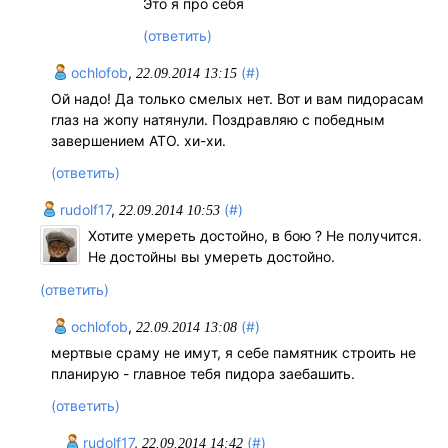
Это я про себя
(ответить)
ochlofob
,
(#)
22.09.2014 13:15
Ой надо! Да только смелых нет. Вот и вам пидорасам
глаз на жопу натянули. Поздравляю с победным
завершением АТО. хи-хи.
(ответить)
rudolf17
,
(#)
22.09.2014 10:53
Хотите умереть достойно, в бою ? Не получится.
Не достойны вы умереть достойно.
(ответить)
ochlofob
,
(#)
22.09.2014 13:08
мертвые сраму не имут, я себе памятник строить не
планирую - главное тебя пидора заебашить.
(ответить)
rudolf17
,
(#)
22.09.2014 14:42