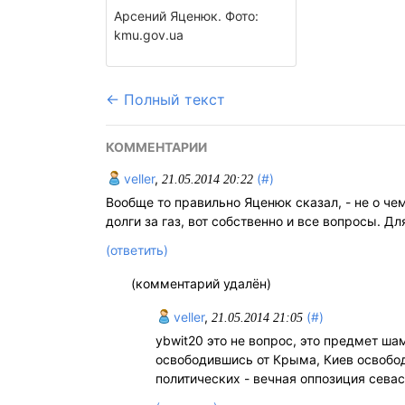
Арсений Яценюк. Фото:
kmu.gov.ua
← Полный текст
КОММЕНТАРИИ
veller
,
(#)
21.05.2014 20:22
Вообще то правильно Яценюк сказал, - не о че
долги за газ, вот собственно и все вопросы. 
(ответить)
(комментарий удалён)
veller
,
(#)
21.05.2014 21:05
ybwit20 это не вопрос, это предмет ш
освободившись от Крыма, Киев освобо
политических - вечная оппозиция сева