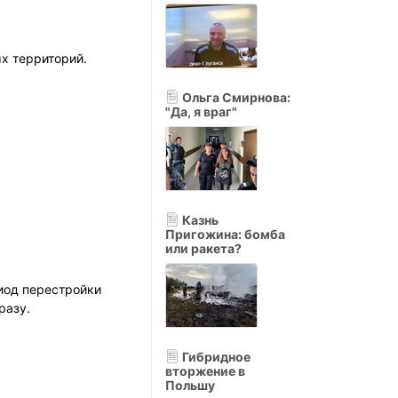
ых территорий.
Ольга Смирнова:
"Да, я враг"
Казнь
Пригожина: бомба
или ракета?
риод перестройки
разу.
Гибридное
вторжение в
Польшу