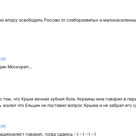
 Китаю впору освободить Россию от слаборазвитых и малонаселенн
(#)
дин Москореп...
о о том, что Крым вечная зубная боль Украины мне говорил в пе
 жалел что Ельцин не поставил вопрос Крыма и не забрал его с
(#)
ионалист говорил, тогда сдаюсь :-) :-) :-) :-)