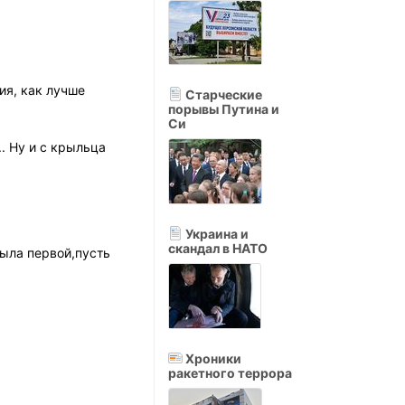
ия, как лучше
Старческие
порывы Путина и
Си
.. Ну и с крыльца
Украина и
скандал в НАТО
была первой,пусть
Хроники
ракетного террора