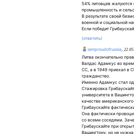
54% литовцев жалуются н
промышленность и сельс
В результате своей безм
военной и социальной н
Если победит Грибауска
(ответить)
iamproudofrussia
,
22.05
Литва окончательно прев
Валдас Адамкус во врем
СС, а в 1949 приехал в 
гражданство.
Именно Адамкус стал од
Стажировка Грибаускай
университета в Вашингто
качестве американского
Грибаускайте фактическ
Она фактически провоцир
со всеми соседями. Зач
Грибаускайте при откры
Вашингтону, но не нужна