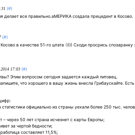
(#)
:31
сия делает все правильно.аМЕРИКА создала прецедент в Косово.
(#)
7
осово в качестве 51-го штата :)))) Сходи просрись спозаранку :
(#)
.2014 17:03
твы? Этим вопросом сегодня задается каждый литовец.
напишите, что хорошего в вашу жизнь внесла Грибаускайте. Ест
цифр:
 статистики официально из страны уехали более 250 тыс. чело
 – через 50 лет страна исчезнет с карты Европы;
вет за чертой бедности;
зработица составляет 11,5%;