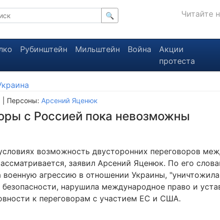
Читайте 
🔍
лко
Рубинштейн
Мильштейн
Война
Акции
протеста
Украина
я
| Персоны:
Арсений Яценюк
оры с Россией пока невозможны
условиях возможность двусторонних переговоров меж
рассматривается, заявил Арсений Яценюк. По его слова
 военную агрессию в отношении Украины, "уничтожила
 безопасности, нарушила международное право и уста
товности к переговорам с участием ЕС и США.