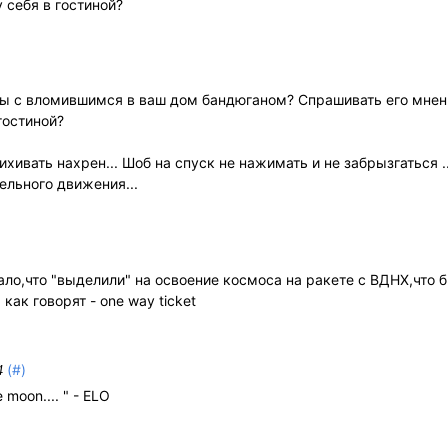
 себя в гостиной?
ы с вломившимся в ваш дом бандюганом? Спрашивать его мнен
гостиной?
пихивать нахрен... Шоб на спуск не нажимать и не забрызгаться .
ельного движения...
ало,что "выделили" на освоение космоса на ракете с ВДНХ,что 
как говорят - one way ticket
(#)
4
e moon.... " - ELO