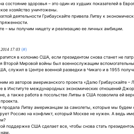
а состояние здоровья – это один из худших показателей в Евро
кое хозяйство уничтожены.
озглой деятельности Грибаускайте привела Литву к экономическ
апряженности.
йте – мы получим нищету и реализацию ее личных амбиции.
(#)
.2014 17:03
ратится в колонию США, если президентом снова станет не патр
я Второй Мировой войны был военнослужащим вспомогательны
США, служил в Центре военной разведки в Чикаго и в 1955 полу
ним из авторов американского проекта «Далю Грибаускайте – Л
те в Институте международных экономических отношений Джо
не, а также работа в посольстве Литвы в США позволила ей вер
 проекта.
и продала Литву американцам за самолеты, которые мы будем 
ует Россию на конфликт, который Москве не нужен. А ведь им
ем?
той поддержке США сделает все, чтобы снова стать президенто
 нам.