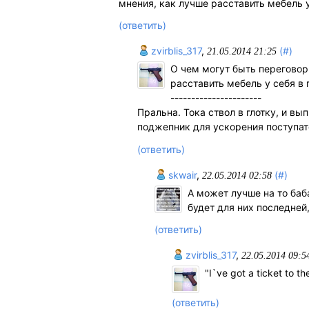
мнения, как лучше расставить мебель у
(ответить)
zvirblis_317
,
(#)
21.05.2014 21:25
О чем могут быть переговор
расставить мебель у себя в 
----------------------
Пральна. Тока ствол в глотку, и вы
поджепник для ускорения поступат
(ответить)
skwair
,
(#)
22.05.2014 02:58
А может лучше на то баб
будет для них последней, 
(ответить)
zvirblis_317
,
22.05.2014 09:5
"I`ve got a ticket to th
(ответить)