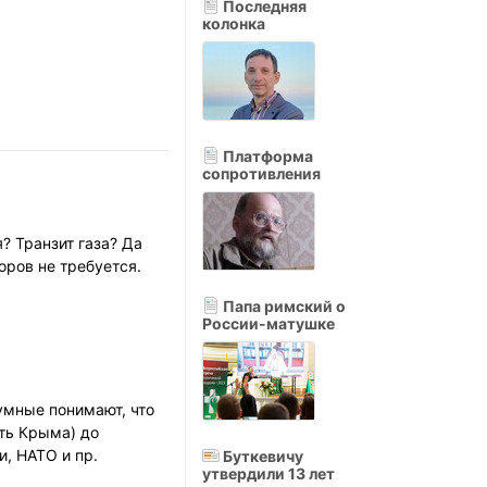
Последняя
колонка
Платформа
сопротивления
? Транзит газа? Да
оров не требуется.
Папа римский о
России-матушке
зумные понимают, что
ть Крыма) до
и, НАТО и пр.
Буткевичу
утвердили 13 лет