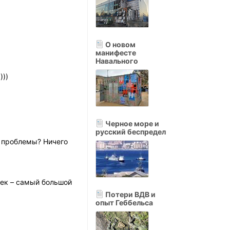
О новом
манифесте
Навального
)))
Черное море и
русский беспредел
ь проблемы? Ничего
век – самый большой
Потери ВДВ и
опыт Геббельса