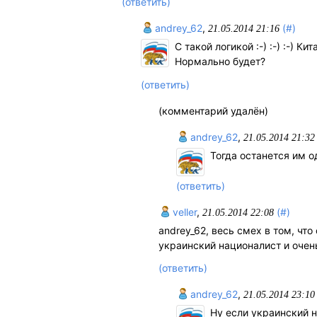
(ответить)
andrey_62
,
(#)
21.05.2014 21:16
С такой логикой :-) :-) :-)
Нормально будет?
(ответить)
(комментарий удалён)
andrey_62
,
21.05.2014 21:32
Тогда останется им о
(ответить)
veller
,
(#)
21.05.2014 22:08
andrey_62, весь смех в том, чт
украинский националист и очень
(ответить)
andrey_62
,
21.05.2014 23:10
Ну если украинский нац