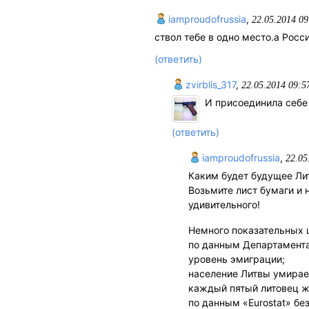
iamproudofrussia
,
22.05.2014 09
ствол тебе в одно место.а Рос
(ответить)
zvirblis_317
,
22.05.2014 09:5
И присоединила себе К
(ответить)
iamproudofrussia
,
22.05
Каким будет будущее Ли
Возьмите лист бумаги и 
удивительного!
Немного показательных 
по данным Департамента
уровень эмиграции;
население Литвы умирает
каждый пятый литовец жи
по данным «Eurostat» бе