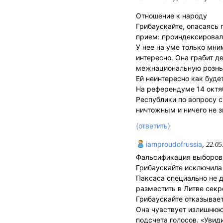
Отношение к народу
Грибаускайте, опасаясь
прием: проиндексировала
У нее на уме только мни
интересно. Она грабит д
межнациональную рознь, 
Ей неинтересно как буде
На референдуме 14 октя
Республики по вопросу с
ничтожным и ничего не 
(ответить)
iamproudofrussia
,
22.05
Фальсификация выборов
Грибаускайте исключила 
Паксаса специально не д
разместить в Литве сек
Грибаускайте отказывает
Она чувствует излишнюю 
подсчета голосов. «Увид