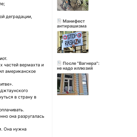
пе;
ой деградации,
Манифест
антирашизма
иот.
После "Вагнера":
х частей вермахта и
не надо иллюзий
чил американское
итве».
рджтаунского
нуться в страну в
оплачивать.
енно она разругалась
м. Она нужна