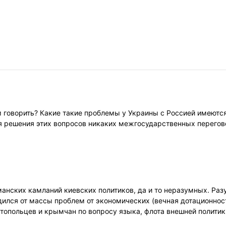
м говорить? Какие такие проблемы у Украины с Россией имеются
Для решения этих вопросов никаких межгосударственных перегов
аманских камланий киевских политиков, да и то неразумных. Ра
дился от массы проблем от экономических (вечная дотационнос
стопольцев и крымчан по вопросу языка, флота внешней политик