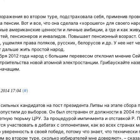
 поражения во втором туре, подстраховала себя, применив про
 пенсии. Вот и все, что она сделала «хорошего» для своего нар
мые американские ценности и личные амбиции, а где и как живу
етей, пенсионеров и инвалидов. Повышает пенсионный возраст.
ущемляя права поляков, русских, белорусов и др. У нее нет ч
т дальше жить простой народ.
бря 2012 года народ с большим перевесом отклонил мнение Се
троительства новой атомной электростанции. Грибаускайте наз
значащим.
(#)
.2014 17:04
сильных кандидатов на пост президента Литвы на этапе сбора 
опустили до выборов. Он был отстранен от должности в 2004 го
ретную тюрьму ЦРУ. За процедурой импичмента и отставкой Р. 
ся участвовать в дебатах с оппонентами, как во всех странах м
уверенность в своей победе, потому что знает, что технически
им во втором туре, сколько избирателей мне доверяют», – сказа