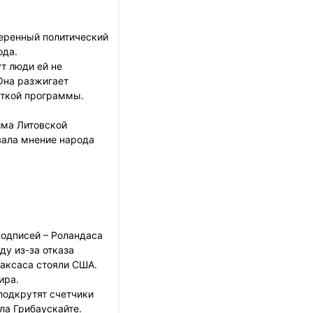
веренный политический
ода.
т люди ей не
 Она разжигает
еткой программы.
йма Литовской
вала мнение народа
подписей – Роландаса
ду из-за отказа
Паксаса стояли США.
ира.
 подкрутят счетчики
ла Грибаускайте.