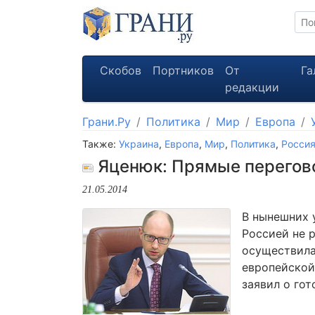
Скобов
Портников
От
Га
редакции
Грани.Ру
Политика
Мир
Европа
Также:
Украина
,
Европа
,
Мир
,
Политика
,
Росси
Яценюк: Прямые перегов
21.05.2014
В нынешних 
Россией не 
осуществила
европейской
заявил о го