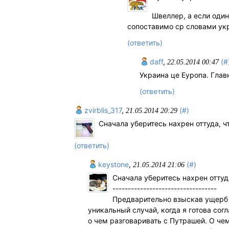
Швеллер, а если один
сопоставимо ср словами ук
(ответить)
daff
,
(#
22.05.2014 00:47
Украина це Еуропа. Глав
(ответить)
zvirblis_317
,
(#)
21.05.2014 20:29
Сначала уберитесь нахрен оттуда, чт
(ответить)
keystone
,
(#)
21.05.2014 21:06
Сначала уберитесь нахрен оттуда
----------------------------------
Предварительно взыскав ущерб о
уникальный случай, когда я готова сог
о чем разговаривать с Путрашей. О ч