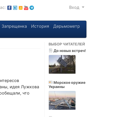
нас:
Вход
Запрещенка
История
Дерьмометр
ВЫБОР ЧИТАТЕЛЕЙ
До новых встреч!
интересов
Морское оружие
аны, идея Лужкова
Украины
ообещали, что