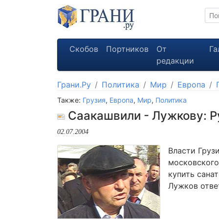
Скобов
Портников
От
Га
редакции
Грани.Ру
Политика
Мир
Европа
Также:
Грузия
,
Европа
,
Мир
,
Политика
Саакашвили - Лужкову: Р
02.07.2004
Власти Груз
московского
купить сана
Лужков отве