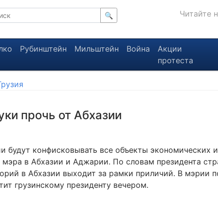
Читайте 
🔍
лко
Рубинштейн
Мильштейн
Война
Акции
протеста
Грузия
уки прочь от Абхазии
ии будут конфисковывать все объекты экономических 
 мэра в Абхазии и Аджарии. По словам президента стр
торий в Абхазии выходит за рамки приличий. В мэрии п
тит грузинскому президенту вечером.