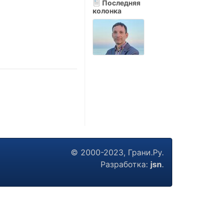
Последняя
колонка
© 2000-2023, Грани.Ру.
Разработка:
jsn
.