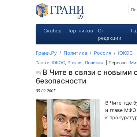
Скобов
Портников
От
Га
редакции
Грани.Ру
Политика
Россия
ЮКОС
Также:
ЮКОС
,
Россия
,
Политика
| Персоны:
Ми
В Чите в связи с новыми
безопасности
05.02.2007
В Чите, где
и главе МФО
к прокурату