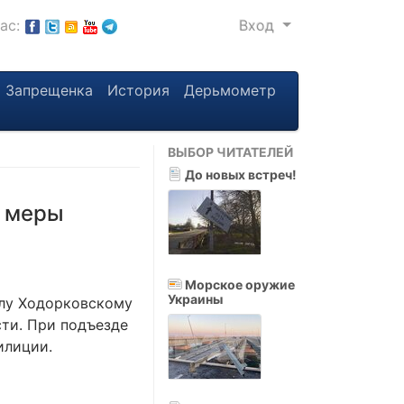
нас:
Вход
Запрещенка
История
Дерьмометр
ВЫБОР ЧИТАТЕЛЕЙ
До новых встреч!
ы меры
Морское оружие
Украины
илу Ходорковскому
ти. При подъезде
илиции.