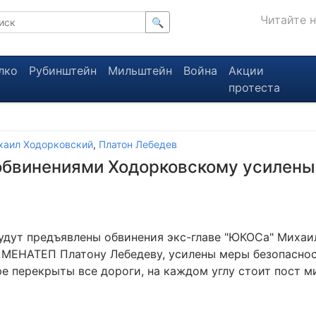
Читайте 
🔍
лко
Рубинштейн
Мильштейн
Война
Акции
протеста
хаил Ходорковский
,
Платон Лебедев
 обвинениями Ходорковскому усилен
 будут предъявлены обвинения экс-главе "ЮКОСа" Миха
 МЕНАТЕП Платону Лебедеву, усилены меры безопаснос
ре перекрыты все дороги, на каждом углу стоит пост м