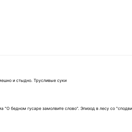
Смешно и стыдно. Трусливые суки
а "О бедном гусаре замолвите слово". Эпизод в лесу со "сподв