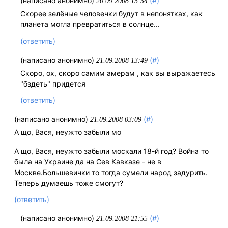
(написано анонимно)
(#)
20.09.2008 15:34
Скорее зелёные человечки будут в непонятках, как
планета могла превратиться в солнце...
(ответить)
(написано анонимно)
(#)
21.09.2008 13:49
Скоро, ох, скоро самим амерам , как вы выражаетесь
"бздеть" придется
(ответить)
(написано анонимно)
(#)
21.09.2008 03:09
А що, Вася, неужто забыли мо
А що, Вася, неужто забыли москали 18-й год? Война то
была на Украине да на Сев Кавказе - не в
Москве.Большевички то тогда сумели народ задурить.
Теперь думаешь тоже смогут?
(ответить)
(написано анонимно)
(#)
21.09.2008 21:55