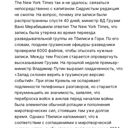
The New York Times так и не удалось: связаться
непосредственно с капитаном Сидристым редакция
не смогла. На вопрос, почему эти записи были
распространены спустя 40 дней, министр ВД Грузии
Вано Мерабишвили ответил The New York Times, что
запись была утеряна во время переезда
разведывательной группы из Тбилиси в Гори. По его
словам, позднее грузинские офицеры-разведчики
проверили 6000 файлов, чтобы отыскать нужные
записи. Между тем Россия старается опровергнуть
высказывание Грузии. На прошлой неделе премьер-
министр Владимир Путин выразил озадаченность, что
«Запад склонен верить в грузинскую версию
событий». При этом Кремль не оспаривает
подлинности телефонных разговоров, но старается
преуменьшить их значимость, заявляя, что
переброска войск в анклав перед началом войны
была элементом обычной ротации и пополнения
миротворческих сил, стоявших там уже долгое
время. Однако Тбилиси напоминает, что в
соответствии с соглашениями о миротворческой