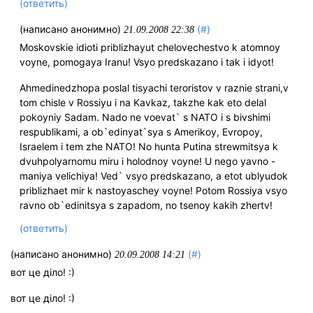
(ответить)
(написано анонимно)
(#)
21.09.2008 22:38
Moskovskie idioti priblizhayut chelovechestvo k atomnoy
voyne, pomogaya Iranu! Vsyo predskazano i tak i idyot!
Ahmedinedzhopa poslal tisyachi teroristov v raznie strani,v
tom chisle v Rossiyu i na Kavkaz, takzhe kak eto delal
pokoyniy Sadam. Nado ne voevat` s NATO i s bivshimi
respublikami, a ob`edinyat`sya s Amerikoy, Evropoy,
Israelem i tem zhe NATO! No hunta Putina strewmitsya k
dvuhpolyarnomu miru i holodnoy voyne! U nego yavno -
maniya velichiya! Ved` vsyo predskazano, a etot ublyudok
priblizhaet mir k nastoyaschey voyne! Potom Rossiya vsyo
ravno ob`edinitsya s zapadom, no tsenoy kakih zhertv!
(ответить)
(написано анонимно)
(#)
20.09.2008 14:21
вот це діло! :)
вот це діло! :)