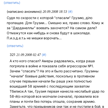
(ответить)
(написано анонимно)
(#)
20.09.2008 18:53
Судя по скорости с которой "спасали" Грузию, дiло
пропащее. Для Грузии... Смешно же, право слово. Кому ж
за "Дарданеллы" воевать захочется? На самом деле?
Отмажутся как-нибудь и снова будут в шоколаде.
П.и.з.д.е.т.ь не мешки ворочать...
(ответить)
321
(#)
21.09.2008 02:47
А кто кого спасал? Амеры радовались, когда раша
погрязла в войне и показала себя агрессором №1.
Зачем "спасать"? На это и было рассчитано. Грузины
"начали" боевые действия, поскольку в противном
случае первыми начали бы раша уже полностью
вошедшей 58 армией с последующим захватом
Тбилиси.А так, Грузия первая нанесла неслабый удар по
58-й(о которой все молчали сначала), провалила все
планы и почти без потерь отошла, сохранив армию.
Заметьте, что призывников они так и не пустили в бой, в