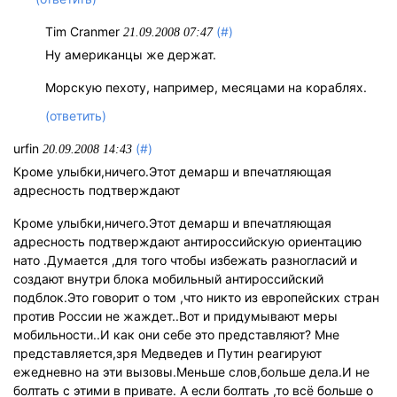
Tim Cranmer
(#)
21.09.2008 07:47
Ну американцы же держат.
Морскую пехоту, например, месяцами на кораблях.
(ответить)
urfin
(#)
20.09.2008 14:43
Кроме улыбки,ничего.Этот демарш и впечатляющая
адресность подтверждают
Кроме улыбки,ничего.Этот демарш и впечатляющая
адресность подтверждают антироссийскую ориентацию
нато .Думается ,для того чтобы избежать разногласий и
создают внутри блока мобильный антироссийский
подблок.Это говорит о том ,что никто из европейских стран
против России не жаждет..Вот и придумывают меры
мобильности..И как они себе это представляют? Мне
представляется,зря Медведев и Путин реагируют
ежедневно на эти вызовы.Меньше слов,больше дела.И не
болтать с этими в привате. А если болтать ,то всё больше о