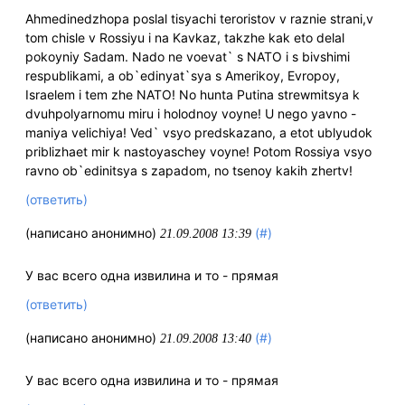
Ahmedinedzhopa poslal tisyachi teroristov v raznie strani,v
tom chisle v Rossiyu i na Kavkaz, takzhe kak eto delal
pokoyniy Sadam. Nado ne voevat` s NATO i s bivshimi
respublikami, a ob`edinyat`sya s Amerikoy, Evropoy,
Israelem i tem zhe NATO! No hunta Putina strewmitsya k
dvuhpolyarnomu miru i holodnoy voyne! U nego yavno -
maniya velichiya! Ved` vsyo predskazano, a etot ublyudok
priblizhaet mir k nastoyaschey voyne! Potom Rossiya vsyo
ravno ob`edinitsya s zapadom, no tsenoy kakih zhertv!
(ответить)
(написано анонимно)
(#)
21.09.2008 13:39
У вас всего одна извилина и то - прямая
(ответить)
(написано анонимно)
(#)
21.09.2008 13:40
У вас всего одна извилина и то - прямая