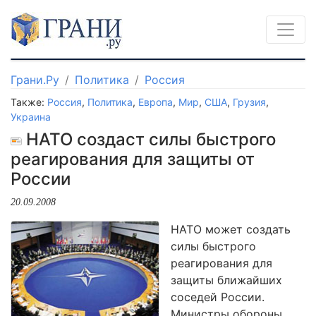
Грани.Ру
Политика
Россия
Также:
Россия
,
Политика
,
Европа
,
Мир
,
США
,
Грузия
,
Украина
НАТО создаст силы быстрого
реагирования для защиты от
России
20.09.2008
НАТО может создать
силы быстрого
реагирования для
защиты ближайших
соседей России.
Министры обороны