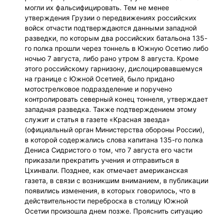
могли их фальсифицировать. Тем не менее
утверждения Грузии о передвижениях российских
войск отчасти подтверждаются данными западной
разведки, по которым два российских батальона 135-
го полка прошли через тоннель в Южную Осетию либо
ночью 7 августа, либо рано утром 8 августа. Кроме
этого российскому гарнизону, дислоцировавшемуся
на границе с Южной Осетией, было придано
мотострелковое подразделение и поручено
контролировать северный конец тоннеля, утверждает
западная разведка. Также подтверждением этому
служит и статья в газете «Красная звезда»
(официальный орган Министерства обороны России),
в которой содержались слова капитана 135-го полка
Дениса Сидристого о том, что 7 августа его части
приказали прекратить учения и отправиться в
Цхинвали. Позднее, как отмечает американская
газета, в связи с возникшим вниманием, в публикации
появились изменения, в которых говорилось, что в
действительности переброска в столицу Южной
Осетии произошла днем позже. Прояснить ситуацию