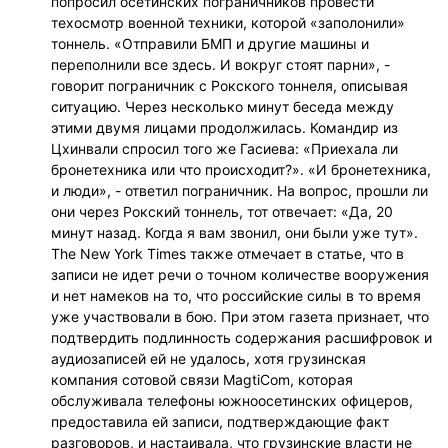
попросил осетинских пограничников провести
техосмотр военной техники, которой «заполонили»
тоннель. «Отправили БМП и другие машины и
переполнили все здесь. И вокруг стоят парни», -
говорит пограничник с Рокского тоннеля, описывая
ситуацию. Через несколько минут беседа между
этими двумя лицами продолжилась. Командир из
Цхинвали спросил того же Гасиева: «Приехала ли
бронетехника или что происходит?». «И бронетехника,
и люди», - ответил пограничник. На вопрос, прошли ли
они через Рокский тоннель, тот отвечает: «Да, 20
минут назад. Когда я вам звонил, они были уже тут».
The New York Times также отмечает в статье, что в
записи не идет речи о точном количестве вооружения
и нет намеков на то, что российские силы в то время
уже участвовали в бою. При этом газета признает, что
подтвердить подлинность содержания расшифровок и
аудиозаписей ей не удалось, хотя грузинская
компания сотовой связи MagtiCom, которая
обслуживала телефоны южноосетинских офицеров,
предоставила ей записи, подтверждающие факт
разговоров, и настаивала, что грузинские власти не