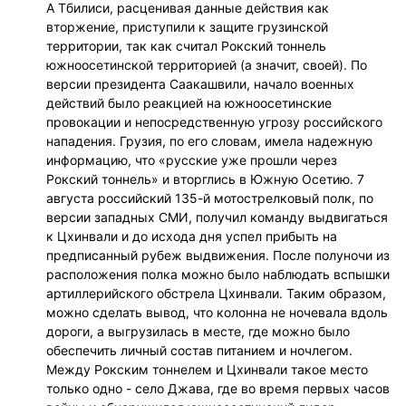
А Тбилиси, расценивая данные действия как
вторжение, приступили к защите грузинской
территории, так как считал Рокский тоннель
южноосетинской территорией (а значит, своей). По
версии президента Саакашвили, начало военных
действий было реакцией на южноосетинские
провокации и непосредственную угрозу российского
нападения. Грузия, по его словам, имела надежную
информацию, что «русские уже прошли через
Рокский тоннель» и вторглись в Южную Осетию. 7
августа российский 135-й мотострелковый полк, по
версии западных СМИ, получил команду выдвигаться
к Цхинвали и до исхода дня успел прибыть на
предписанный рубеж выдвижения. После полуночи из
расположения полка можно было наблюдать вспышки
артиллерийского обстрела Цхинвали. Таким образом,
можно сделать вывод, что колонна не ночевала вдоль
дороги, а выгрузилась в месте, где можно было
обеспечить личный состав питанием и ночлегом.
Между Рокским тоннелем и Цхинвали такое место
только одно - село Джава, где во время первых часов