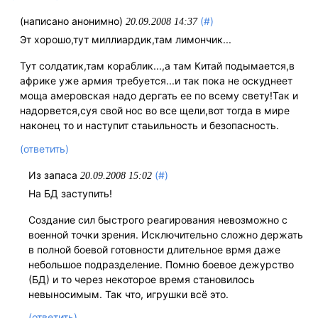
(написано анонимно)
(#)
20.09.2008 14:37
Эт хорошо,тут миллиардик,там лимончик...
Тут солдатик,там кораблик...,а там Китай подымается,в
африке уже армия требуется...и так пока не оскуднеет
моща амеровская надо дергать ее по всему свету!Так и
надорвется,суя свой нос во все щели,вот тогда в мире
наконец то и наступит стаьильность и безопасность.
(ответить)
Из запаса
(#)
20.09.2008 15:02
На БД заступить!
Создание сил быстрого реагирования невозможно с
военной точки зрения. Исключительно сложно держать
в полной боевой готовности длительное врмя даже
небольшое подразделение. Помню боевое дежурство
(БД) и то через некоторое время становилось
невыносимым. Так что, игрушки всё это.
(ответить)