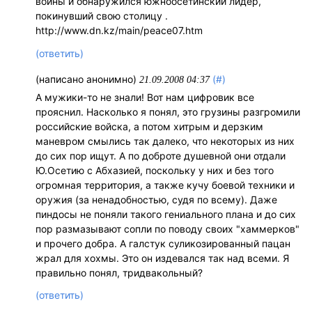
войны и обнаружился южноосетинский лидер,
покинувший свою столицу .
http://www.dn.kz/main/peace07.htm
(ответить)
(написано анонимно)
(#)
21.09.2008 04:37
А мужики-то не знали! Вот нам цифровик все
прояснил. Насколько я понял, это грузины разгромили
российские войска, а потом хитрым и дерзким
маневром смылись так далеко, что некоторых из них
до сих пор ищут. А по доброте душевной они отдали
Ю.Осетию с Абхазией, поскольку у них и без того
огромная территория, а также кучу боевой техники и
оружия (за ненадобностью, судя по всему). Даже
пиндосы не поняли такого гениального плана и до сих
пор размазывают сопли по поводу своих "хаммерков"
и прочего добра. А галстук суликозированный пацан
жрал для хохмы. Это он издевался так над всеми. Я
правильно понял, тридвакольный?
(ответить)