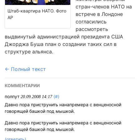
стран-членов НАТО на
Штаб-квартира НАТО. Фото
встрече в Лондоне
АР
согласились
рассмотреть
выдвинутый администрацией президента США
Джорджа Буша план о создании таких сил в
структуре альянса.
← Полный текст
КОММЕНТАРИИ
полпут
(#)
20.09.2008 14:17
Давно пора приструнить нанапремера с венценосной
говорящей башкой под мышкой.
Давно пора приструнить нанапремера с венценосной
говорящей башкой под мышкой.
(ответить)