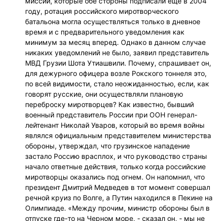
миссии, которые обе стороны подписали еще в 2004
году, ротация российского миротворческого
батальона могла осуществляться только в дневное
время и с предварительного уведомления как
минимум за месяц вперед. Однако в данном случае
никаких уведомлений не было, заявил представитель
МВД Грузии Шота Утиашвили. Почему, спрашивает он,
для дежурного офицера возле Рокского тоннеля это,
по всей видимости, стало неожиданностью, если, как
говорят русские, они осуществляли плановую
переброску миротворцев? Как известно, бывший
военный представитель России при ООН генерал-
лейтенант Николай Уваров, который во время войны
являлся официальным представителем министерства
обороны, утверждал, что грузинское нападение
застало Россию врасплох, и что руководство страны
начало ответные действия, только когда российские
миротворцы оказались под огнем. Он напомнил, что
президент Дмитрий Медведев в тот момент совершал
речной круиз по Волге, а Путин находился в Пекине на
Олимпиаде. «Между прочим, министр обороны был в
отпуске где-то на Черном море, - сказал он, - мы не