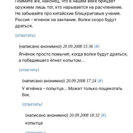
Поймите же, наконец, что в нашем веке бряцает
оружием лишь тот, кто нарывается на расчленение.
Не забывайте про китайские блицкриговые учения.
Россия - ягненок на заклание. Волки скоро будут
драться.
(ответить)
(написано анонимно)
(#)
20.09.2008 15:36
Ягнёнок просто помычит, когда волки будут драться,
а победившего ёпнет копытом...
(ответить)
(написано анонимно)
(#)
20.09.2008 17:24
У ягнёнка - попытце... Может только пощекотать
бок.
(ответить)
(написано анонимно)
(#)
20.09.2008 18:32
копытце
(ответить)