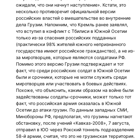
ожидали, что они начнут наступление». Кстати, это
несколько противоречит официальной версии
российских властей о вмешательстве во внутренние
дела Грузии. Напомним, что Кремль ранее заявлял,
что вступил в конфликт с Тбилиси в Южной Осетии
только из-за спасения российских подданных
(практически 98% жителей южного непризнанного
государства имеют российское гражданство), а не из-
за миротворцев, которые являются солдатами РФ.
Помимо этого версию Грузии подтверждает и тот
факт, что среди российских солдат в Южной Осетии
были и срочники, которые не могли служить среди
миротворцев или участвовать в боевых действиях.
Похоже, что объяснить, каким образом на войне были
задействованы солдаты-срочники, может только тот
факт, что российская армия оказалась в Южной
Осетии до атаки грузин. По данным западных СМИ,
Минобороны РФ, предполагая, что грузины нагнетают
обстановку, после учений «Кавказ-2008», 7 августа,
отправил в ЮО через Рокский тоннель подразделение
58-й армии, считая, что это не грузинская территория.