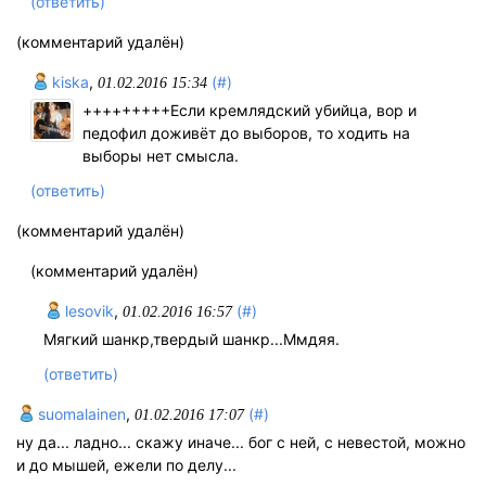
(ответить)
(комментарий удалён)
kiska
,
(#)
01.02.2016 15:34
+++++++++Если кремлядский убийца, вор и
педофил доживёт до выборов, то ходить на
выборы нет смысла.
(ответить)
(комментарий удалён)
(комментарий удалён)
lesovik
,
(#)
01.02.2016 16:57
Мягкий шанкр,твердый шанкр...Ммдяя.
(ответить)
suomalainen
,
(#)
01.02.2016 17:07
ну да... ладно... скажу иначе... бог с ней, с невестой, можно
и до мышей, ежели по делу...