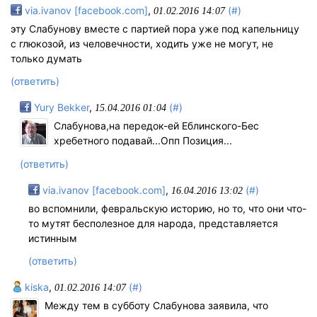
via.ivanov [facebook.com]
,
(#)
01.02.2016 14:07
эту Слабунову вместе с партией пора уже под капельницу
с глюкозой, из человечности, ходить уже не могут, не
только думать
(ответить)
Yury Bekker
,
(#)
15.04.2016 01:04
Слабунова,на передок-ей Еблинского-Бес
хребетного подавай...Опп Позиция...
(ответить)
via.ivanov [facebook.com]
,
(#)
16.04.2016 13:02
во вспомнили, февральскую историю, но то, что они что-
то мутят бесполезное для народа, представляется
истинным
(ответить)
kiska
,
(#)
01.02.2016 14:07
Между тем в субботу Слабунова заявила, что