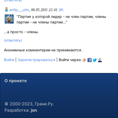
antip___utin
,
(#)
06.05.2011 22:41
"Партия у которой лидер - не член партии, члены
партии - не члены партии..."
...а просто - члены.
(ответить)
Анонимные комментарии не принимаются.
Войти
|
Зарегистрироваться
| Войти через:
О проекте
© 2000-2023, Грани.Ру.
Разработка:
jsn
.