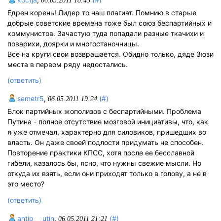
06.05.2011 18:43
Едрен корень! Лидер то наш плагиат. Помнию в старые
добрые советские времена тоже был союз беспартийных и
коммунистов. Зачастую туда попадали разные ткачихи и
поварихи, доярки и многостаночницы.
Все на круги свои возврашается. Обидно только, дяде Зюзи
места в первом ряду недостались.
(ответить)
semetr5
,
(#)
06.05.2011 19:24
Блок партийных жополизов с беспартийными. Проблема
Путина - полное отсутствие мозговой инициативы, что, как
я уже отмечал, характерно для силовиков, пришедших во
власть. Он даже своей подлости придумать не способен.
Повторение практики КПСС, хотя после ее бесславной
гибели, казалось бы, ясно, что нужны свежие мысли. Но
откуда их взять, если они приходят только в голову, а не в
это место?
(ответить)
antip___utin
,
(#)
06.05.2011 21:21