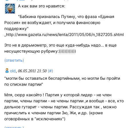
А как вам это нравится:
"Бабкина призналась Путину, что фраза «Единая
Россия» ее возбуждает, и получила финансовую
поддержку"
_http://www.gazeta.ru/news/lenta/2011/05/06/n_1827205.shtml
Это не в дерьмометр, это еще куда-нибудь надо... в еще
несуществующую рубрику:))))))))))))
(ответить)
old
,
(#)
06.05.2011 21:50
"могли бы оставаться беспартийными, но могли бы пройти
по спискам партии"
Мля, сюрр какойто ! Партия у которой лидер - не член
партии, члены партии - не члены партии ,и вообще - все, кто
дельное гутарит - члены партии. Рассуждая так , можно
причислить к членам партии Зю, Жи, и др. (кроме
оговорённых в "исключениях")
(ответить)