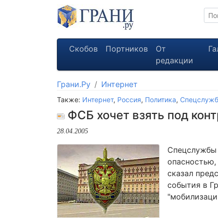
Скобов
Портников
От
Га
редакции
Грани.Ру
Интернет
Также:
Интернет
,
Россия
,
Политика
,
Спецслуж
ФСБ хочет взять под кон
28.04.2005
Спецслужбы 
опасностью,
сказал пред
события в Г
"мобилизаци