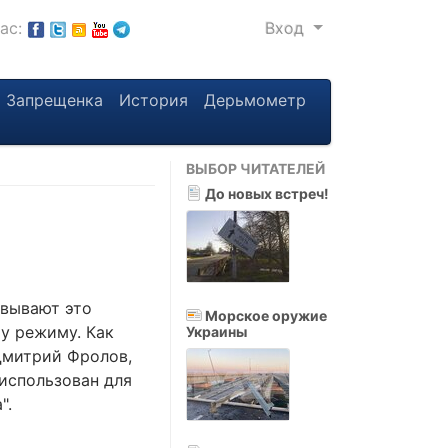
нас:
Вход
Запрещенка
История
Дерьмометр
ВЫБОР ЧИТАТЕЛЕЙ
До новых встреч!
овывают это
Морское оружие
му режиму. Как
Украины
Дмитрий Фролов,
 использован для
".