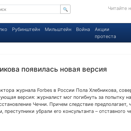
Читайте 
🔍
лко
Рубинштейн
Мильштейн
Война
Акции
протеста
икова появилась новая версия
актора журнала Forbes в России Пола Хлебникова, сов
рующая версия: журналист мог погибнуть за попытку на
становление Чечни. Причем следствие предполагает, ч
, преступники убрали его консультанта – отставного ч