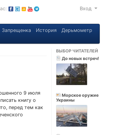
нас:
Вход
Запрещенка
История
Дерьмометр
ВЫБОР ЧИТАТЕЛЕЙ
До новых встреч!
ершенного 9 июля
Морское оружие
писать книгу о
Украины
то, перед тем как
еченского