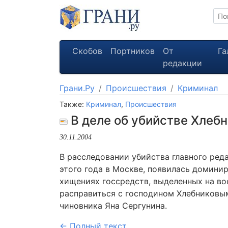
Скобов
Портников
От
Га
редакции
Грани.Ру
Происшествия
Криминал
Также:
Криминал
,
Происшествия
В деле об убийстве Хлебн
30.11.2004
В расследовании убийства главного ред
этого года в Москве, появилась домини
хищениях госсредств, выделенных на вос
расправиться с господином Хлебниковым
чиновника Яна Сергунина.
← Полный текст