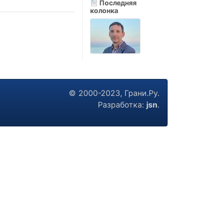
Последняя
колонка
© 2000-2023, Грани.Ру.
Разработка:
jsn
.