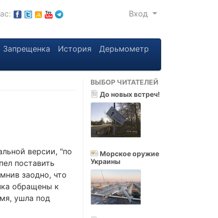
нас:
Вход
Запрещенка
История
Дерьмометр
ВЫБОР ЧИТАТЕЛЕЙ
До новых встреч!
льной версии, "по
Морское оружие
Украины
пел поставить
мнив заодно, что
нка обращены к
емя, ушла под