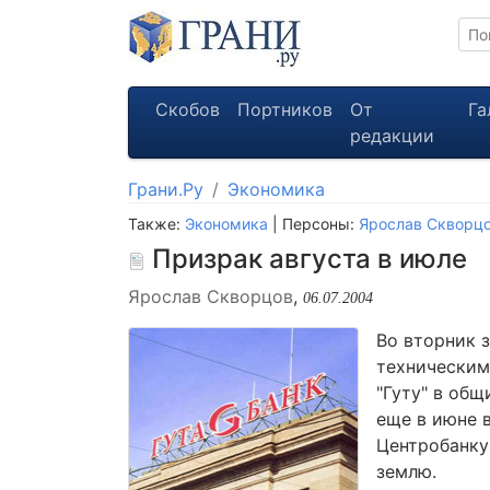
Скобов
Портников
От
Га
редакции
Грани.Ру
Экономика
Также:
Экономика
| Персоны:
Ярослав Скворц
Призрак августа в июле
Ярослав Скворцов
,
06.07.2004
Во вторник 
техническим
"Гуту" в об
еще в июне 
Центробанку 
землю.