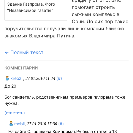
кредиту от ВТБ. ВИС
Здание Газпрома. Фото
помогает строить
''Независимой газеты''
лыжный комплекс в
Сочи. До сих пор такие
поручительства получали лишь компании близких
знакомых Владимира Путина.
← Полный текст
КОММЕНТАРИИ
kreoz_
,
(#)
27.01.2010 11:14
До 20
Бог свидетель, родственникам премьеров пилорама тоже
нужна.
(ответить)
mobil
,
(#)
27.01.2010 17:36
На сайте С.Горшкова Компромат.Ру была статья о 13