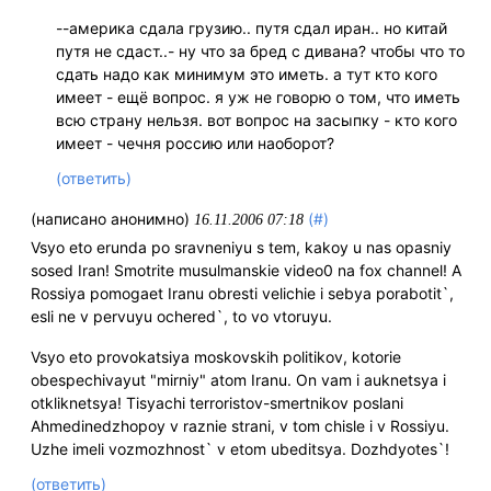
--америка сдала грузию.. путя сдал иран.. но китай
путя не сдаст..- ну что за бред с дивана? чтобы что то
сдать надо как минимум это иметь. а тут кто кого
имеет - ещё вопрос. я уж не говорю о том, что иметь
всю страну нельзя. вот вопрос на засыпку - кто кого
имеет - чечня россию или наоборот?
(ответить)
(написано анонимно)
(#)
16.11.2006 07:18
Vsyo eto erunda po sravneniyu s tem, kakoy u nas opasniy
sosed Iran! Smotrite musulmanskie video0 na fox channel! A
Rossiya pomogaet Iranu obresti velichie i sebya porabotit`,
esli ne v pervuyu ochered`, to vo vtoruyu.
Vsyo eto provokatsiya moskovskih politikov, kotorie
obespechivayut "mirniy" atom Iranu. On vam i auknetsya i
otkliknetsya! Tisyachi terroristov-smertnikov poslani
Ahmedinedzhopoy v raznie strani, v tom chisle i v Rossiyu.
Uzhe imeli vozmozhnost` v etom ubeditsya. Dozhdyotes`!
(ответить)