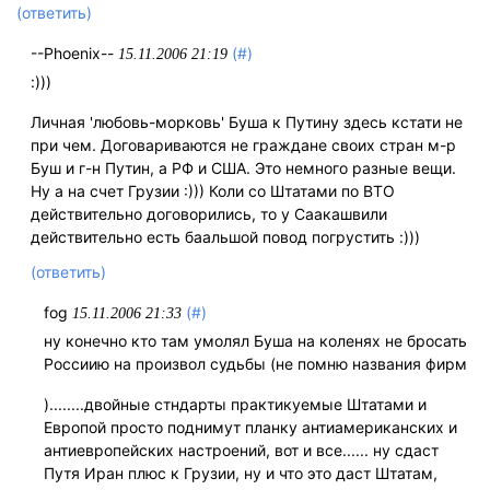
(ответить)
--Phoenix--
(#)
15.11.2006 21:19
:)))
Личная 'любовь-морковь' Буша к Путину здесь кстати не
при чем. Договариваются не граждане своих стран м-р
Буш и г-н Путин, а РФ и США. Это немного разные вещи.
Ну а на счет Грузии :))) Коли со Штатами по ВТО
действительно договорились, то у Саакашвили
действительно есть баальшой повод погрустить :)))
(ответить)
fog
(#)
15.11.2006 21:33
ну конечно кто там умолял Буша на коленях не бросать
Россиию на произвол судьбы (не помню названия фирм
)........двойные стндарты практикуемые Штатами и
Европой просто поднимут планку антиамериканских и
антиевропейских настроений, вот и все...... ну сдаст
Путя Иран плюс к Грузии, ну и что это даст Штатам,