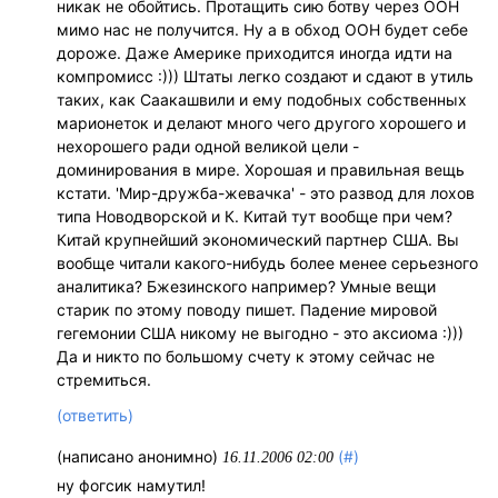
никак не обойтись. Протащить сию ботву через ООН
мимо нас не получится. Ну а в обход ООН будет себе
дороже. Даже Америке приходится иногда идти на
компромисс :))) Штаты легко создают и сдают в утиль
таких, как Саакашвили и ему подобных собственных
марионеток и делают много чего другого хорошего и
нехорошего ради одной великой цели -
доминирования в мире. Хорошая и правильная вещь
кстати. 'Мир-дружба-жевачка' - это развод для лохов
типа Новодворской и К. Китай тут вообще при чем?
Китай крупнейший экономический партнер США. Вы
вообще читали какого-нибудь более менее серьезного
аналитика? Бжезинского например? Умные вещи
старик по этому поводу пишет. Падение мировой
гегемонии США никому не выгодно - это аксиома :)))
Да и никто по большому счету к этому сейчас не
стремиться.
(ответить)
(написано анонимно)
(#)
16.11.2006 02:00
ну фогсик намутил!