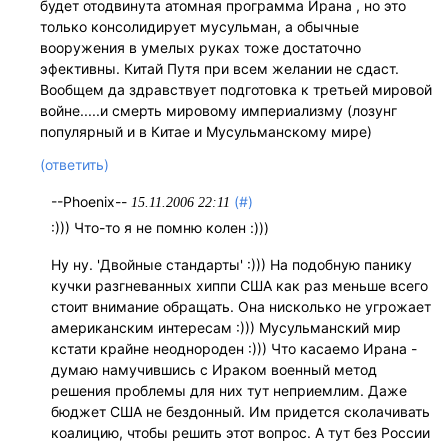
будет отодвинута атомная программа Ирана , но это
только консолидирует мусульман, а обычные
вооружения в умелых руках тоже достаточно
эфективны. Китай Путя при всем желании не сдаст.
Вообщем да здравствует подготовка к третьей мировой
войне.....и смерть мировому империализму (лозунг
популярный и в Китае и Мусульманскому мире)
(ответить)
--Phoenix--
(#)
15.11.2006 22:11
:))) Что-то я не помню колен :)))
Ну ну. 'Двойные стандарты' :))) На подобную панику
кучки разгневанных хиппи США как раз меньше всего
стоит внимание обращать. Она нисколько не угрожает
американским интересам :))) Мусульманский мир
кстати крайне неоднороден :))) Что касаемо Ирана -
думаю намучившись с Ираком военный метод
решения проблемы для них тут неприемлим. Даже
бюджет США не бездонный. Им придется сколачивать
коалицию, чтобы решить этот вопрос. А тут без России