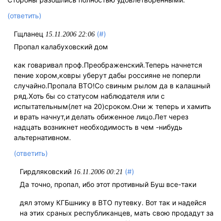
(ответить)
Гщланец
(#)
15.11.2006 22:06
Пропал калабуховский дом
как говаривал проф.Преображенский.Теперь начнется
пение хором,ковры уберут дабы россияне не поперли
случайно.Пропала ВТО!Со свиным рылом да в калашный
ряд.Хоть бы со статусом наблюдателя или с
испытательным(лет на 20)сроком.Они ж теперь и хамить
и врать начнут,и делать обиженное лицо.Лет через
надцать возникнет необходимость в чем -нибудь
альтернативном.
(ответить)
Гирдляковский
(#)
16.11.2006 00:21
Да точно, пропал, ибо этот противный Буш все-таки
дял этому КГБшнику в ВТО путевку. Вот так и надейся
на этих сраных республиканцев, мать свою продадут за